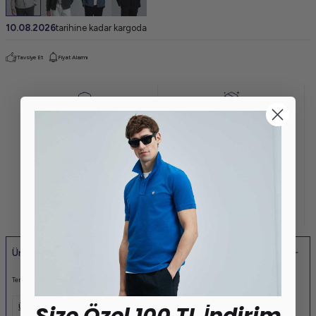
10.08.2026
tarihine kadar kargoda
Tavsiye Et
Fiyat Alarmı
GÜVENLİ
STERİL
ALIŞVERİŞ
PAKET
KOLAY İADE VE
KAPIDA
DEĞİŞİM
ÖDEME
KREDİ KARTINA
AYNI GÜN
6 TAKSİT
KARGO
Ürün Açıklaması
Terry Erkek Mont %100 Polyamid Erkek Dokuma Mont
Ürün Etiketleri