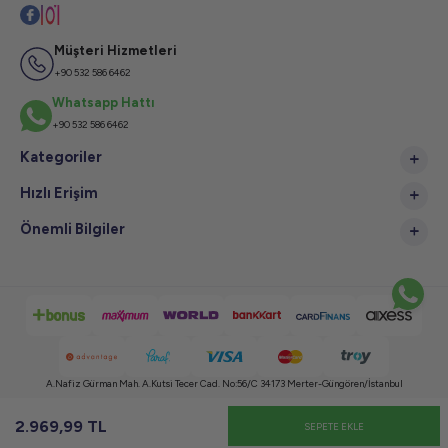
Müşteri Hizmetleri
+90 532 586 6462
Whatsapp Hattı
+90 532 586 6462
Kategoriler
Hızlı Erişim
Önemli Bilgiler
A.Nafiz Gürman Mah. A.Kutsi Tecer Cad. No:56/C 34173 Merter-Güngören/İstanbul
Copyright © 2024 Tüm Hakları Saklıdır, Kopyalanamaz.
2.969,99
TL
SEPETE EKLE