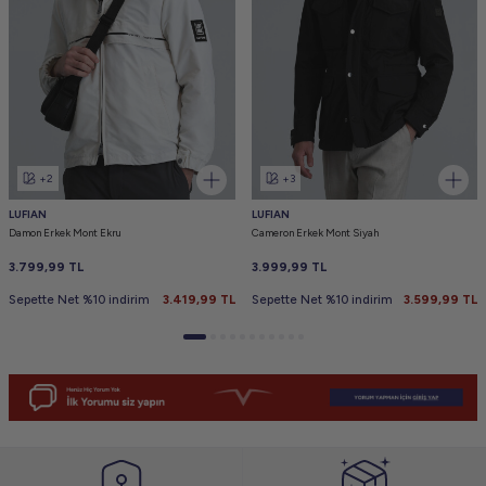
+2
+3
LUFIAN
LUFIAN
Damon Erkek Mont Ekru
Cameron Erkek Mont Siyah
3.799,99
TL
3.999,99
TL
Sepette Net %10 indirim
3.419,99
TL
Sepette Net %10 indirim
3.599,99
TL