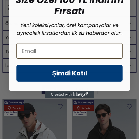
Size Özel 100 TL İndirim
erkek mont
,
merter toptan erkek giyim
,
osmanbey toptan erkek giyim
,
Fırsatı
laleli toptan erkek giyim
Ödeme Seçenekleri
Yeni koleksiyonlar, özel kampanyalar ve
ayrıcalıklı fırsatlardan ilk siz haberdar olun.
Yorumlar
Email
Tavsiye Et
İade Koşulları
Şimdi Katıl
Benzer Ürünler
Son Bakılanlar
Ücretsiz Kargo
Ücretsiz Kargo
Yeni Ürün
Yeni Ürün
Vade farksız
Vade farksız
6 Taksit
6 Taksit