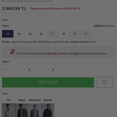
2.969,99
TL
Sepette Net %10 indirim
2.672,99
TL
Renk
Beden
Beden Tablosu
46
48
50
52
54
56
58
60
Beden seçimi konusunda WhatsApp hattımızdan destek alabilirsiniz
Bu ürünü satın aldığınızda
148,00
TL
değerinde
148
Parapuan kazanacaksınız.
ADET
SEPETE EKLE
Renk
Gri
Yeşil
Antrasit
Siyah