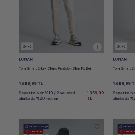
+3
+3
LUFIAN
LUFIAN
Tom Smart Erkek Chino Pantolon Slim Fit Bej
Tom Smart Erk
1.699,99
TL
1.699,99
T
Sepette Net %10 / 2 ve üzeri
1.359,99
Sepette Ne
alımlarda %20 indirim
TL
alımlarda %
Ücretsiz Kargo
Ücretsiz 
Yeni Ürün
Yeni Ürü