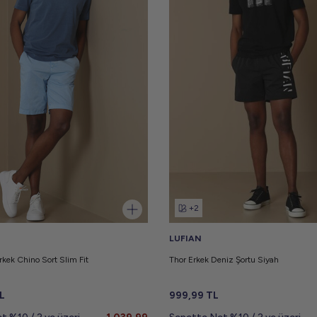
+2
LUFIAN
rkek Chino Sort Slim Fit
Thor Erkek Deniz Şortu Siyah
L
999,99
TL