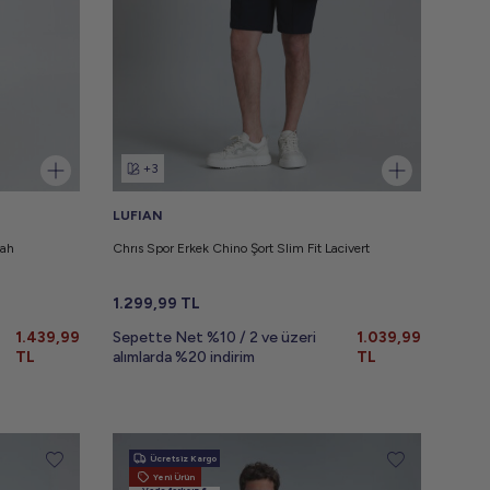
+3
LUFIAN
yah
Chrıs Spor Erkek Chino Şort Slim Fit Lacivert
1.299,99
TL
1.439,99
Sepette Net %10 / 2 ve üzeri
1.039,99
TL
alımlarda %20 indirim
TL
Ücretsiz Kargo
Yeni Ürün