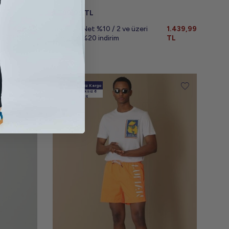
1.799,99
TL
1.439,99
Sepette Net %10 / 2 ve üzeri
1.439,99
TL
alımlarda %20 indirim
TL
Ücretsiz Kargo
Vade farksız 6
Taksit