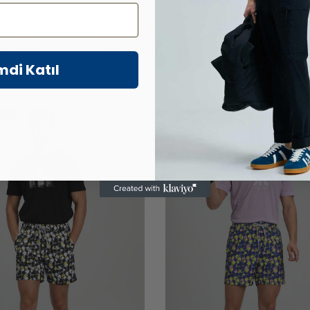
L
1.799,99
TL
t %10 / 2 ve üzeri
1.039,99
Sepette Net %10 / 2 ve üzeri
20 indirim
TL
alımlarda %20 indirim
mdi Katıl
Kargo
Ücretsiz Kargo
ız 6
Vade farksız 6
Taksit