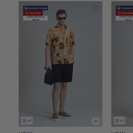
Ücretsiz Kargo
Ücretsiz 
Yeni Ürün
Yeni Ürü
Vade farksız 6
Vade farks
Taksit
Taksit
+4
+3