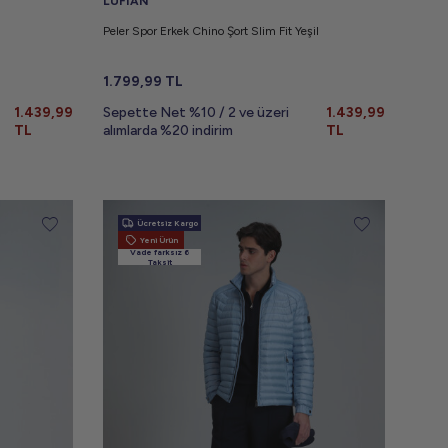
LUFIAN
Peler Spor Erkek Chino Şort Slim Fit Yeşil
1.799,99
TL
1.439,99
Sepette Net %10 / 2 ve üzeri
1.439,99
TL
alımlarda %20 indirim
TL
Ücretsiz Kargo
Yeni Ürün
Vade farksız 6
Taksit