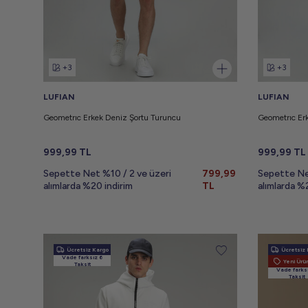
+3
+3
LUFIAN
LUFIAN
Geometrıc Erkek Deniz Şortu Turuncu
Geometrıc Er
999,99
TL
999,99
TL
Sepette Net %10 / 2 ve üzeri
799,99
Sepette Ne
alımlarda %20 indirim
TL
alımlarda %
Ücretsiz Kargo
Ücretsiz 
Vade farksız 6
Yeni Ürü
Taksit
Vade farks
Taksit