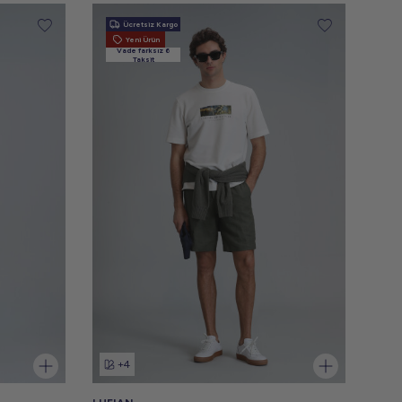
Ücretsiz Kargo
Yeni Ürün
Vade farksız 6
Taksit
+4