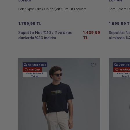
LUFIAN
LUFIAN
Peler Spor Erkek Chino Şort Slim Fit Lacivert
Tom Smart Er
1.799,99
TL
1.699,99
T
Sepette Net %10 / 2 ve üzeri
1.439,99
Sepette Ne
alımlarda %20 indirim
TL
alımlarda %
Ücretsiz Kargo
Ücretsiz 
Yeni Ürün
Yeni Ürü
Vade farksız 6
Vade farks
Taksit
Taksit