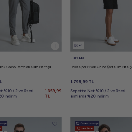
+4
LUFIAN
ek Chino Pantolon Slim Fit Yeşil
Peler Spor Erkek Chino Şort Slim Fit Si
L
1.799,99
TL
t %10 / 2 ve üzeri
1.359,99
Sepette Net %10 / 2 ve üzeri
20 indirim
TL
alımlarda %20 indirim
Kargo
Ücretsiz Kargo
n
Yeni Ürün