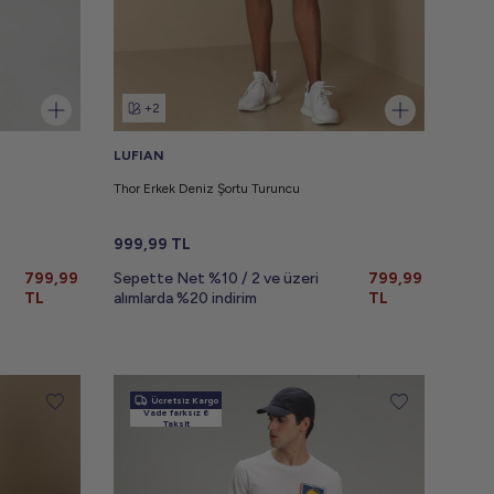
+2
LUFIAN
Thor Erkek Deniz Şortu Turuncu
999,99
TL
799,99
Sepette Net %10 / 2 ve üzeri
799,99
TL
alımlarda %20 indirim
TL
Ücretsiz Kargo
Vade farksız 6
Taksit