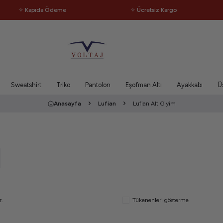
Kapıda Ödeme
✧ Ücretsiz Kargo
✧ 
Sweatshirt
Triko
Pantolon
Eşofman Altı
Ayakkabı
Ü
Anasayfa
Lufian
Lufian Alt Giyim
r.
Tükenenleri gösterme