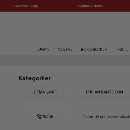
Ücretsiz Kargo
✧ Kapıda Ödeme
✧ 
LUFIAN
VOLTAJ
BORIS BECKER
T-Shirt
Kategoriler
LUFIAN ŞORT
LUFIAN PANTOLON
FILTRE
Toplam
33
ürün bulunmaktadı