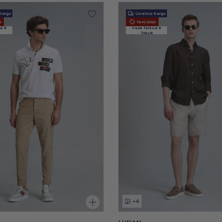
Kargo
Ücretsiz Kargo
n
Yeni Ürün
ız 6
Vade farksız 6
Taksit
+4