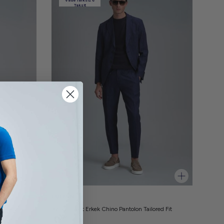
Vade farksız 6
Taksit
+2
LUFIAN
Marıo Smart Erkek Chino Pantolon Tailored Fit
ed Fit Bej
Lacivert