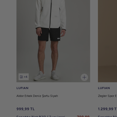
+4
LUFIAN
LUFIAN
Aldor Erkek Deniz Şortu Siyah
Zegler Spor E
999,99
TL
1.299,99
T