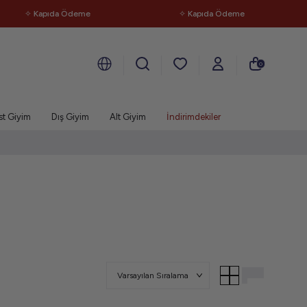
Kapıda Ödeme
✧ Kapıda Ödeme
✧ 
0
st Giyim
Dış Giyim
Alt Giyim
İndirimdekiler