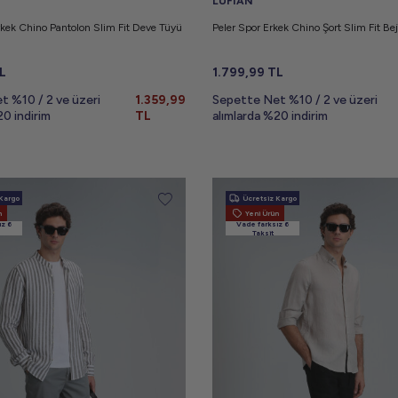
LUFIAN
kek Chino Pantolon Slim Fit Deve Tüyü
Peler Spor Erkek Chino Şort Slim Fit Bej
L
1.799,99
TL
t %10 / 2 ve üzeri
1.359,99
Sepette Net %10 / 2 ve üzeri
20 indirim
TL
alımlarda %20 indirim
Kargo
Ücretsiz Kargo
n
Yeni Ürün
ız 6
Vade farksız 6
Taksit