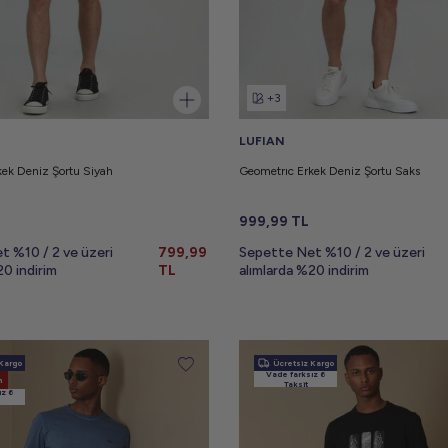
+3
LUFIAN
kek Deniz Şortu Siyah
Geometrıc Erkek Deniz Şortu Saks
999,99
TL
t %10 / 2 ve üzeri
799,99
Sepette Net %10 / 2 ve üzeri
20 indirim
TL
alımlarda %20 indirim
Kargo
Ücretsiz Kargo
Vade farksız 6
n
Taksit
ız 6