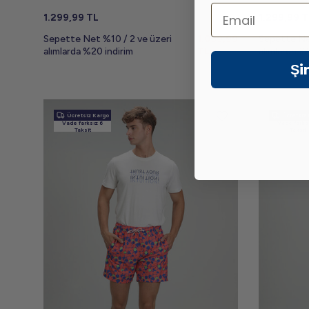
Email
1.299,99
TL
1.299,99
T
Sepette Net %10 / 2 ve üzeri
1.039,99
Sepette Ne
alımlarda %20 indirim
TL
alımlarda %
Şi
Ücretsiz Kargo
Ücretsiz 
Vade farksız 6
Vade farks
Taksit
Taksit