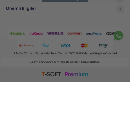
Önemli Bilgiler
A.Nafiz Gürman Mah. A.Kutsi Tecer Cad. No:56/C 34173 Merter-Güngören/İstanbul
Copyright © 2024 Tüm Hakları Saklıdır, Kopyalanamaz.