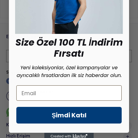
ile bağlan
ile bağlan
E-Bülten Aboneliği
Size Özel 100 TL İndirim
Kampanya ve yeniliklerden haberdar olmak için e-bültenimize abone olun!
Fırsatı
Yeni koleksiyonlar, özel kampanyalar ve
Sosyal Medya
ayrıcalıklı fırsatlardan ilk siz haberdar olun.
Email
Müşteri Hizmetleri
+90 532 586 6462
Whatsapp Hattı
Şimdi Katıl
+90 532 586 6462
Kategoriler
Hızlı Erişim