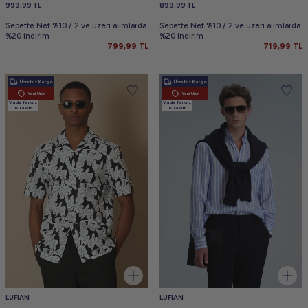
999,99
TL
899,99
TL
Sepette Net %10 / 2 ve üzeri alımlarda
Sepette Net %10 / 2 ve üzeri alımlarda
%20 indirim
%20 indirim
799,99
TL
719,99
TL
Ücretsiz Kargo
Ücretsiz Kargo
Yeni Ürün
Yeni Ürün
Vade farksız
Vade farksız
6 Taksit
6 Taksit
LUFIAN
LUFIAN