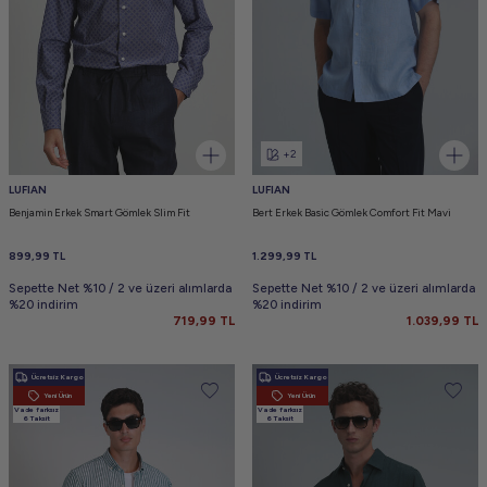
+2
LUFIAN
LUFIAN
Benjamin Erkek Smart Gömlek Slim Fit
Bert Erkek Basic Gömlek Comfort Fit Mavi
899,99
TL
1.299,99
TL
Sepette Net %10 / 2 ve üzeri alımlarda
Sepette Net %10 / 2 ve üzeri alımlarda
%20 indirim
%20 indirim
719,99
TL
1.039,99
TL
Ücretsiz Kargo
Ücretsiz Kargo
Yeni Ürün
Yeni Ürün
Vade farksız
Vade farksız
6 Taksit
6 Taksit