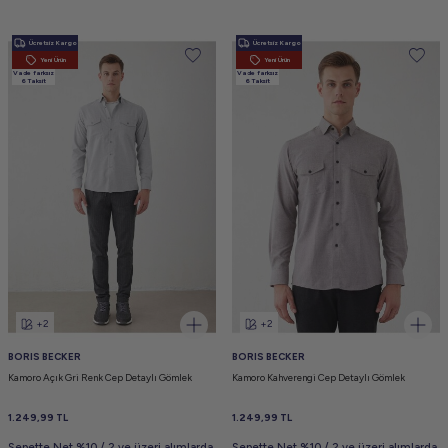
Ücretsiz Kargo
Ücretsiz Kargo
Yeni Ürün
Yeni Ürün
Vade farksız
Vade farksız
6 Taksit
6 Taksit
+2
+2
BORIS BECKER
BORIS BECKER
Kamoro Açık Gri Renk Cep Detaylı Gömlek
Kamoro Kahverengi Cep Detaylı Gömlek
1.249,99
TL
1.249,99
TL
Sepette Net %10 / 2 ve üzeri alımlarda
Sepette Net %10 / 2 ve üzeri alımlarda