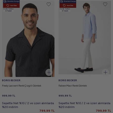
Ücretsiz Kargo
Ücretsiz Kargo
Yeni Ürün
Yeni Ürün
Vade farksız
Vade farksız
6 Taksit
6 Taksit
BORIS BECKER
BORIS BECKER
Fredy Lacivert Renk Çizgili Gömlek
Fabien Mavi Renk Gömlek
999,99
TL
999,99
TL
Sepette Net %10 / 2 ve üzeri alımlarda
Sepette Net %10 / 2 ve üzeri alımlarda
%20 indirim
%20 indirim
799,99
TL
799,99
TL