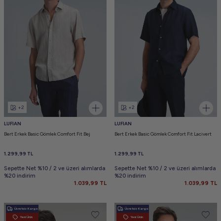
+2
+2
LUFIAN
LUFIAN
Bert Erkek Basic Gömlek Comfort Fit Bej
Bert Erkek Basic Gömlek Comfort Fit Lacivert
1.299,99
TL
1.299,99
TL
Sepette Net %10 / 2 ve üzeri alımlarda
Sepette Net %10 / 2 ve üzeri alımlarda
%20 indirim
%20 indirim
1.039,99
TL
1.039,99
TL
Ücretsiz Kargo
Ücretsiz Kargo
Yeni Ürün
Yeni Ürün