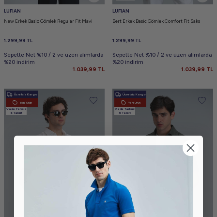
LUFIAN
LUFIAN
New Erkek Basic Gömlek Regular Fit Mavi
Bert Erkek Basic Gömlek Comfort Fit Saks
1.299,99
TL
1.299,99
TL
Sepette Net %10 / 2 ve üzeri alımlarda
Sepette Net %10 / 2 ve üzeri alımlarda
%20 indirim
%20 indirim
1.039,99
TL
1.039,99
TL
Ücretsiz Kargo
Ücretsiz Kargo
Yeni Ürün
Yeni Ürün
Vade farksız
Vade farksız
6 Taksit
6 Taksit