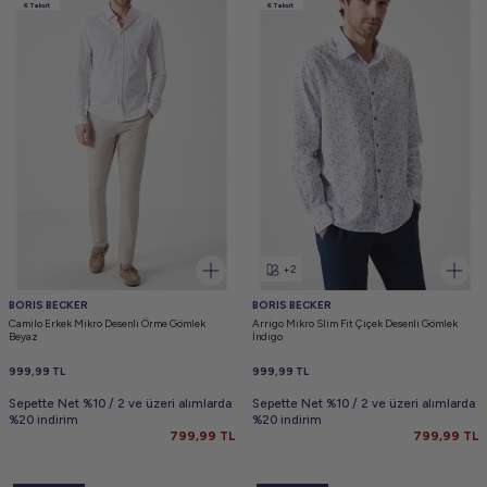
6 Taksit
6 Taksit
+2
BORIS BECKER
BORIS BECKER
Camilo Erkek Mikro Desenli Örme Gömlek
Arrigo Mikro Slim Fit Çiçek Desenli Gömlek
Beyaz
İndigo
999,99
TL
999,99
TL
Sepette Net %10 / 2 ve üzeri alımlarda
Sepette Net %10 / 2 ve üzeri alımlarda
%20 indirim
%20 indirim
799,99
TL
799,99
TL