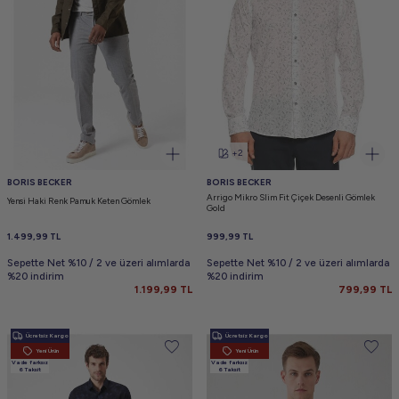
+2
BORIS BECKER
BORIS BECKER
Arrigo Mikro Slim Fit Çiçek Desenli Gömlek
Yensi Haki Renk Pamuk Keten Gömlek
Gold
1.499,99
TL
999,99
TL
Sepette Net %10 / 2 ve üzeri alımlarda
Sepette Net %10 / 2 ve üzeri alımlarda
%20 indirim
%20 indirim
1.199,99
TL
799,99
TL
Ücretsiz Kargo
Ücretsiz Kargo
Yeni Ürün
Yeni Ürün
Vade farksız
Vade farksız
6 Taksit
6 Taksit