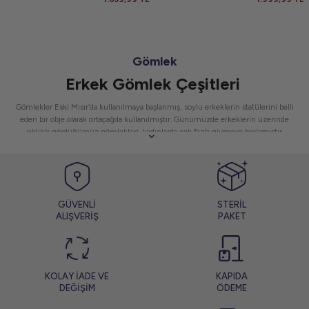
Gömlek
Erkek Gömlek Çeşitleri
Gömlekler Eski Mısır’da kullanılmaya başlanmış, soylu erkeklerin statülerini belli
eden bir obje olarak ortaçağda kullanılmıştır. Günümüzde erkeklerin üzerinde
sıklıkla gördüğümüz gömlekleri, kadınlarda çok fazla giymeye başlamıştır.
Erkekler önceden genellikle de işe giderken kullandıkları gömlek seçenekleri
sınırlıydı. Ama günümüzde gömleklerin hem kadınlar hem de erkekler
tarafından tercih edilmesiyle birlikte farklı model ve seçeneklerde gömlekler
üretilerek, müşterilerin beğenisine sunulmaktadır.
Slim fit gömlek
,
spor
gömlek
,
hakim yaka gömlek
gibi pek çok model mevcuttur. Gömlek tercih
GÜVENLİ
STERİL
ederken nelere dikkat etmek gerekir, gelin birlikte inceleyelim.
ALIŞVERİŞ
PAKET
Her erkeğin gardırobunun vazgeçilmez parçalarından olan gömlekler, farklı
kesim ve renkleri ile yaz, kış her mevsim konforlu bir kullanım sunar.
Gömlek
çeşitleri
her yaştan erkek tarafından kullanıldığı için farklı stillerde tasarlanır.
Günlük kullanıma uygun
farklı tarz gömlekler erkek
modelleri, özel
günlere uygun olan birçok seçenek de sunar. Stil sahibi erkeklerin vazgeçilmez
KOLAY İADE VE
KAPIDA
giysi parçalarından olan gömlekler, dört mevsim kullanıma uygun olması ile ilgi
DEĞİŞİM
ÖDEME
görür.
Kışlık gömlek
modelleri kış kombinlerini daha şık hale getirirken aynı
zamanda sıcak bir kış geçirmenizi sağlar.