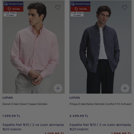
Ücretsiz Kargo
Ücretsiz Kargo
Yeni Ürün
Yeni Ürün
Vade farksız
Vade farksız
6 Taksit
6 Taksit
LUFIAN
LUFIAN
Danıel Erkek Smart Casual Gömlek
Pitaya Erkek Keten Gömlek Comfort Fit Antrasit
1.299,99
TL
2.499,99
TL
Sepette Net %10 / 2 ve üzeri alımlarda
Sepette Net %10 / 2 ve üzeri alımlarda
%20 indirim
%20 indirim
1.039,99
TL
1.999,99
TL