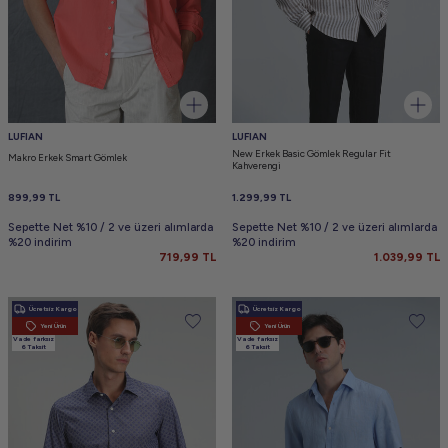
LUFIAN
LUFIAN
New Erkek Basic Gömlek Regular Fit
Makro Erkek Smart Gömlek
Kahverengi
899,99
TL
1.299,99
TL
Sepette Net %10 / 2 ve üzeri alımlarda
Sepette Net %10 / 2 ve üzeri alımlarda
%20 indirim
%20 indirim
719,99
TL
1.039,99
TL
Ücretsiz Kargo
Ücretsiz Kargo
Yeni Ürün
Yeni Ürün
Vade farksız
Vade farksız
6 Taksit
6 Taksit