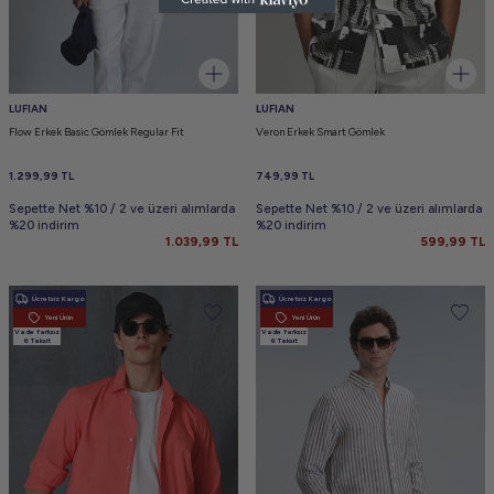
LUFIAN
LUFIAN
Flow Erkek Basic Gömlek Regular Fit
Veron Erkek Smart Gömlek
1.299,99
TL
749,99
TL
Sepette Net %10 / 2 ve üzeri alımlarda
Sepette Net %10 / 2 ve üzeri alımlarda
%20 indirim
%20 indirim
1.039,99
TL
599,99
TL
Ücretsiz Kargo
Ücretsiz Kargo
Yeni Ürün
Yeni Ürün
Vade farksız
Vade farksız
6 Taksit
6 Taksit