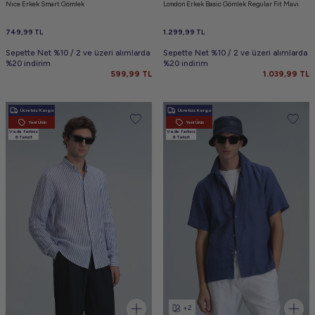
Nıce Erkek Smart Gömlek
London Erkek Basic Gömlek Regular Fit Mavi
749,99
TL
1.299,99
TL
Sepette Net %10 / 2 ve üzeri alımlarda
Sepette Net %10 / 2 ve üzeri alımlarda
%20 indirim
%20 indirim
599,99
TL
1.039,99
TL
Ücretsiz Kargo
Ücretsiz Kargo
Yeni Ürün
Yeni Ürün
Vade farksız
Vade farksız
6 Taksit
6 Taksit
+2