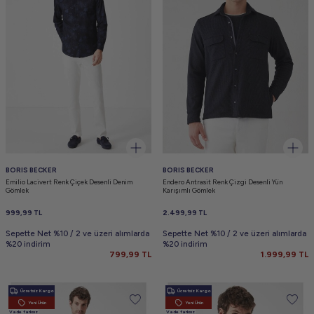
BORIS BECKER
BORIS BECKER
Emilio Lacivert Renk Çiçek Desenli Denim
Endero Antrasit Renk Çizgi Desenli Yün
Gömlek
Karışımlı Gömlek
999,99
TL
2.499,99
TL
Sepette Net %10 / 2 ve üzeri alımlarda
Sepette Net %10 / 2 ve üzeri alımlarda
%20 indirim
%20 indirim
799,99
TL
1.999,99
TL
Ücretsiz Kargo
Ücretsiz Kargo
Yeni Ürün
Yeni Ürün
Vade farksız
Vade farksız