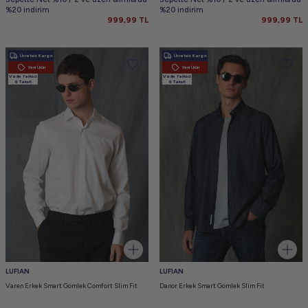
%20 indirim
%20 indirim
999,99
TL
999,99
TL
Ücretsiz Kargo
Ücretsiz Kargo
Yeni Ürün
Yeni Ürün
Vade farksız
Vade farksız
6 Taksit
6 Taksit
LUFIAN
LUFIAN
Varen Erkek Smart Gömlek Comfort Slim Fit
Danor Erkek Smart Gömlek Slim Fit