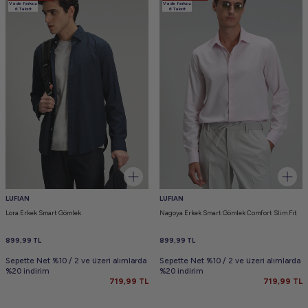
Vade farksız
Vade farksız
6 Taksit
6 Taksit
LUFIAN
LUFIAN
Lora Erkek Smart Gömlek
Nagoya Erkek Smart Gömlek Comfort Slim Fit
899,99
TL
899,99
TL
Sepette Net %10 / 2 ve üzeri alımlarda
Sepette Net %10 / 2 ve üzeri alımlarda
%20 indirim
%20 indirim
719,99
TL
719,99
TL