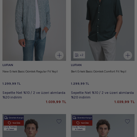
+2
LUFIAN
LUFIAN
New Erkek Basic Gömlek Regular Fit Yeşil
Bert Erkek Basic Gömlek Comfort Fit Yeşil
1.299,99
TL
1.299,99
TL
Sepette Net %10 / 2 ve üzeri alımlarda
Sepette Net %10 / 2 ve üzeri alımlarda
%20 indirim
%20 indirim
1.039,99
TL
1.039,99
TL
Ücretsiz Kargo
Ücretsiz Kargo
Yeni Ürün
Yeni Ürün
Vade farksız
Vade farksız
6 Taksit
6 Taksit