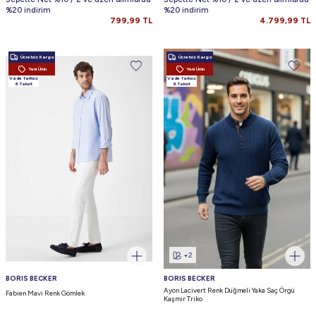
%20 indirim
%20 indirim
799,99
TL
4.799,99
TL
Ücretsiz Kargo
Ücretsiz Kargo
Yeni Ürün
Yeni Ürün
Vade farksız
Vade farksız
6 Taksit
6 Taksit
+2
BORIS BECKER
BORIS BECKER
Ayon Lacivert Renk Düğmeli Yaka Saç Örgü
Fabien Mavi Renk Gömlek
Kaşmir Triko