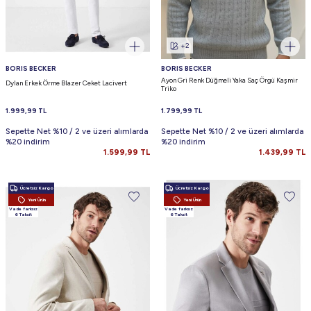
+2
BORIS BECKER
BORIS BECKER
Ayon Gri Renk Düğmeli Yaka Saç Örgü Kaşmir
Dylan Erkek Örme Blazer Ceket Lacivert
Triko
1.999,99
TL
1.799,99
TL
Sepette Net %10 / 2 ve üzeri alımlarda
Sepette Net %10 / 2 ve üzeri alımlarda
%20 indirim
%20 indirim
1.599,99
TL
1.439,99
TL
Ücretsiz Kargo
Ücretsiz Kargo
Yeni Ürün
Yeni Ürün
Vade farksız
Vade farksız
6 Taksit
6 Taksit