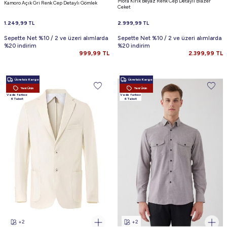
Mora Kırık Beyaz Renk Cep Detaylı Blazer
Kamoro Açık Gri Renk Cep Detaylı Gömlek
Ceket
1.249,99
TL
2.999,99
TL
Sepette Net %10 / 2 ve üzeri alımlarda
Sepette Net %10 / 2 ve üzeri alımlarda
%20 indirim
%20 indirim
999,99
TL
2.399,99
TL
Ücretsiz Kargo
Ücretsiz Kargo
Yeni Ürün
Yeni Ürün
Vade farksız
Vade farksız
6 Taksit
6 Taksit
+2
+2