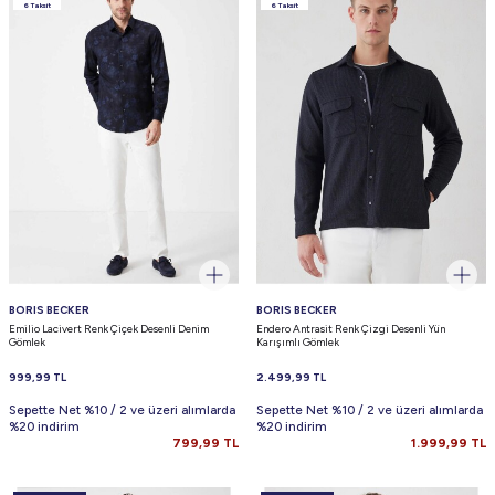
6 Taksit
6 Taksit
BORIS BECKER
BORIS BECKER
Emilio Lacivert Renk Çiçek Desenli Denim
Endero Antrasit Renk Çizgi Desenli Yün
Gömlek
Karışımlı Gömlek
999,99
TL
2.499,99
TL
Sepette Net %10 / 2 ve üzeri alımlarda
Sepette Net %10 / 2 ve üzeri alımlarda
%20 indirim
%20 indirim
799,99
TL
1.999,99
TL