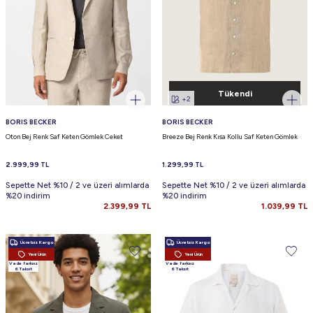
Tükendi
+2
BORIS BECKER
BORIS BECKER
Oton Bej Renk Saf Keten Gömlek Ceket
Breeze Bej Renk Kısa Kollu Saf Keten Gömlek
2.999,99
TL
1.299,99
TL
Sepette Net %10 / 2 ve üzeri alımlarda
Sepette Net %10 / 2 ve üzeri alımlarda
%20 indirim
%20 indirim
2.399,99
TL
1.039,99
TL
Ücretsiz Kargo
Ücretsiz Kargo
Yeni Ürün
Yeni Ürün
Vade farksız
Vade farksız
6 Taksit
6 Taksit