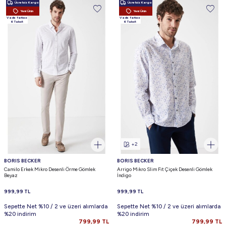
Ücretsiz Kargo
Ücretsiz Kargo
Yeni Ürün
Yeni Ürün
Vade farksız
Vade farksız
6 Taksit
6 Taksit
+2
BORIS BECKER
BORIS BECKER
Camilo Erkek Mikro Desenli Örme Gömlek
Arrigo Mikro Slim Fit Çiçek Desenli Gömlek
Beyaz
İndigo
999,99
TL
999,99
TL
Sepette Net %10 / 2 ve üzeri alımlarda
Sepette Net %10 / 2 ve üzeri alımlarda
%20 indirim
%20 indirim
799,99
TL
799,99
TL