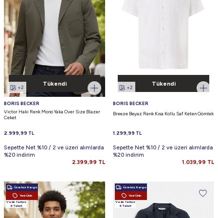
Tükendi
Tükendi
+2
+2
BORIS BECKER
BORIS BECKER
Victor Haki Renk Mono Yaka Over Size Blazer
Breeze Beyaz Renk Kısa Kollu Saf Keten Gömlek
Ceket
2.999,99
TL
1.299,99
TL
Sepette Net %10 / 2 ve üzeri alımlarda
Sepette Net %10 / 2 ve üzeri alımlarda
%20 indirim
%20 indirim
2.399,99
TL
1.039,99
TL
Ücretsiz Kargo
Ücretsiz Kargo
Yeni Ürün
Yeni Ürün
Vade farksız
Vade farksız
6 Taksit
6 Taksit