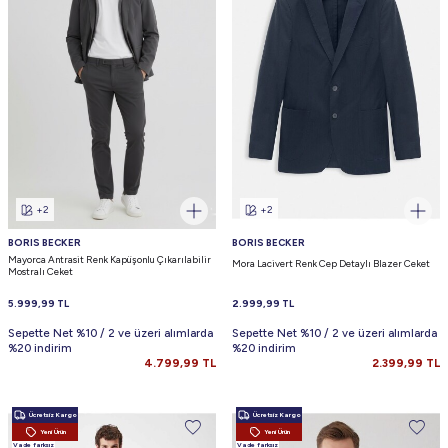
+2
+2
BORIS BECKER
BORIS BECKER
Mayorca Antrasit Renk Kapüşonlu Çıkarılabilir
Mora Lacivert Renk Cep Detaylı Blazer Ceket
Mostralı Ceket
5.999,99
TL
2.999,99
TL
Sepette Net %10 / 2 ve üzeri alımlarda
Sepette Net %10 / 2 ve üzeri alımlarda
%20 indirim
%20 indirim
4.799,99
TL
2.399,99
TL
Ücretsiz Kargo
Ücretsiz Kargo
Yeni Ürün
Yeni Ürün
Vade farksız
Vade farksız