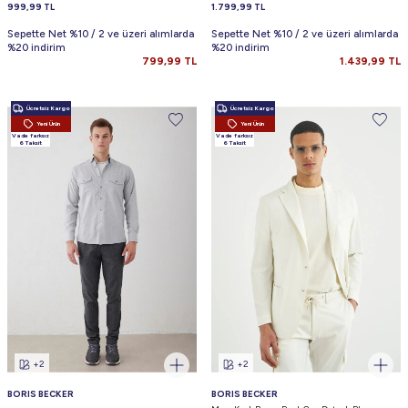
999,99
TL
1.799,99
TL
Sepette Net %10 / 2 ve üzeri alımlarda
Sepette Net %10 / 2 ve üzeri alımlarda
%20 indirim
%20 indirim
799,99
TL
1.439,99
TL
Ücretsiz Kargo
Ücretsiz Kargo
Yeni Ürün
Yeni Ürün
Vade farksız
Vade farksız
6 Taksit
6 Taksit
+2
+2
BORIS BECKER
BORIS BECKER