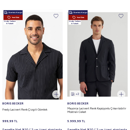
Ücretsiz Kargo
Ücretsiz Kargo
Yeni Ürün
Yeni Ürün
Vade farksız
Vade farksız
6 Taksit
6 Taksit
+2
BORIS BECKER
BORIS BECKER
Mayorca Lacivert Renk Kapüşonlu Çıkarılabilir
Fredy Lacivert Renk Çizgili Gömlek
Mostralı Ceket
999,99
TL
5.999,99
TL
Sepette Net %10 / 2 ve üzeri alımlarda
Sepette Net %10 / 2 ve üzeri alımlarda