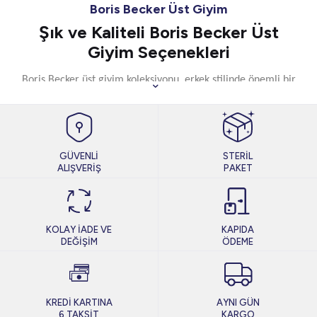
Boris Becker Üst Giyim
Şık ve Kaliteli Boris Becker Üst
Giyim Seçenekleri
Boris Becker üst giyim
koleksiyonu, erkek stilinde önemli bir
yer sahiptir. Özel tasarımlardan oluşan ürün seçeneklerimiz,
farklı tarzlara hitap etmeyi başarır. Daha çok rahat kalıptan
oluşan Boris Becker erkek üst giyim seçeneklerini özellikle
klasik ve sportif tarzdan hoşlanıyorsanız çok beğeneceksiniz.
Model seçeneklerimizi değerlendirirken, elde etmek
GÜVENLİ
STERİL
istediğiniz tarzı dikkate almanız gerekir. Sade, şık, modern ya
ALIŞVERİŞ
PAKET
da çarpıcı tarzdan oluşan modellerimiz, dış görünümde
oldukça dikkat çekicidir. Bu sayede farklı tarzlara uygun
görünüm yakalamış olursunuz. Voltaj olarak sizlere bu şık ve
kaliteli markanın birbirinden farklı üst giyim seçenekleri
KOLAY İADE VE
KAPIDA
arasından seçim yapma imkânı sunuyoruz.
DEĞİŞİM
ÖDEME
Başarılı Bir Kombin İçin Boris Becker Üst
Giyim Seçeneklerini Tercih Edebilirsiniz
Boris Becker ceket
koleksiyonumuz klasik tarzını modern stille
KREDİ KARTINA
AYNI GÜN
buluşturmak isteyen erkeklerin tercihidir. Farklı kombinler
6 TAKSİT
KARGO