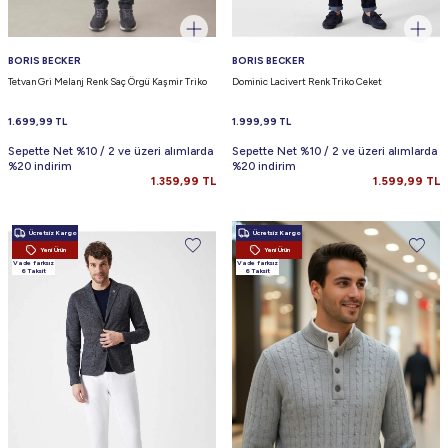
BORIS BECKER
BORIS BECKER
Tetvan Gri Melanj Renk Saç Örgü Kaşmir Triko
Dominic Lacivert Renk Triko Ceket
1.699,99
TL
1.999,99
TL
Sepette Net %10 / 2 ve üzeri alımlarda
Sepette Net %10 / 2 ve üzeri alımlarda
%20 indirim
%20 indirim
1.359,99
TL
1.599,99
TL
Ücretsiz Kargo
Ücretsiz Kargo
Yeni Ürün
Yeni Ürün
Vade farksız
Vade farksız
6 Taksit
6 Taksit