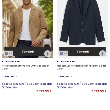
Tükendi
Tükendi
+2
+2
BORIS BECKER
BORIS BECKER
Victor Bej Renk Mono Yaka Over Size Blazer
Hedgess Lacivert Renk Keten Karışımlı Blazer
Ceket
Ceket
2.999,99
TL
2.999,99
TL
Sepette Net %10 / 2 ve üzeri alımlarda
Sepette Net %10 / 2 ve üzeri alımlarda
%20 indirim
%20 indirim
2.399,99
TL
2.399,99
TL