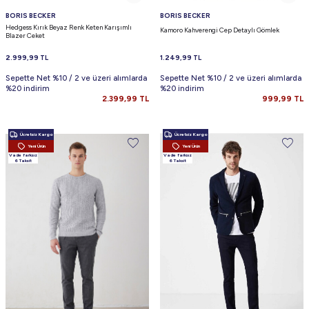
BORIS BECKER
BORIS BECKER
Hedgess Kırık Beyaz Renk Keten Karışımlı
Kamoro Kahverengi Cep Detaylı Gömlek
Blazer Ceket
2.999,99
TL
1.249,99
TL
Sepette Net %10 / 2 ve üzeri alımlarda
Sepette Net %10 / 2 ve üzeri alımlarda
%20 indirim
%20 indirim
2.399,99
TL
999,99
TL
Ücretsiz Kargo
Ücretsiz Kargo
Yeni Ürün
Yeni Ürün
Vade farksız
Vade farksız
6 Taksit
6 Taksit