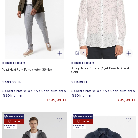
+2
BORIS BECKER
BORIS BECKER
Arrigo Mikro Slim Fit Çiçek Desenli Gömlek
Yensi Haki Renk Pamuk Keten Gömlek
Gold
1.499,99
TL
999,99
TL
Sepette Net %10 / 2 ve üzeri alımlarda
Sepette Net %10 / 2 ve üzeri alımlarda
%20 indirim
%20 indirim
1.199,99
TL
799,99
TL
Ücretsiz Kargo
Ücretsiz Kargo
Yeni Ürün
Yeni Ürün
Vade farksız
Vade farksız
6 Taksit
6 Taksit