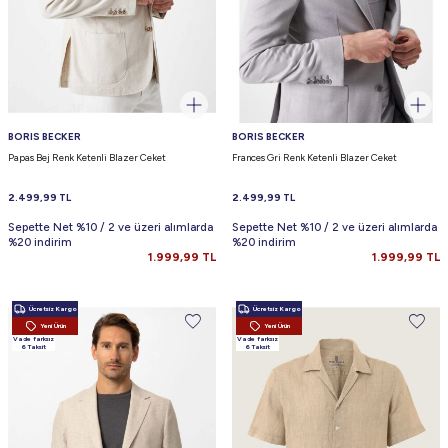
BORIS BECKER
BORIS BECKER
Papas Bej Renk Ketenli Blazer Ceket
Frances Gri Renk Ketenli Blazer Ceket
2.499,99
TL
2.499,99
TL
Sepette Net %10 / 2 ve üzeri alımlarda
Sepette Net %10 / 2 ve üzeri alımlarda
%20 indirim
%20 indirim
1.999,99
TL
1.999,99
TL
Ücretsiz Kargo
Ücretsiz Kargo
Yeni Ürün
Yeni Ürün
Vade farksız
Vade farksız
6 Taksit
6 Taksit