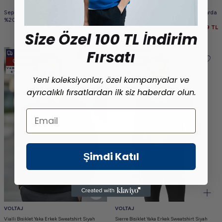
Sepette Net %10 / 2 ve üzeri alımlarda
Sepette Net %10 / 2 ve üzeri alımlarda
%20 indirim
%20 indirim
799,99
TL
639,99
TL
Size Özel 100 TL İndirim
Fırsatı
Ücretsiz Kargo
Ücretsiz Kargo
Yeni Ürün
Yeni Ürün
Vade farksız
Vade farksız
6 Taksit
6 Taksit
Yeni koleksiyonlar, özel kampanyalar ve
ayrıcalıklı fırsatlardan ilk siz haberdar olun.
Email
Şimdi Katıl
VOLTAJ
VOLTAJ
Vialli Bisiklet Yaka Erkek Sweatshirt Siyah
Sierre Bisiklet Yaka Erkek Sweatshirt Siyah