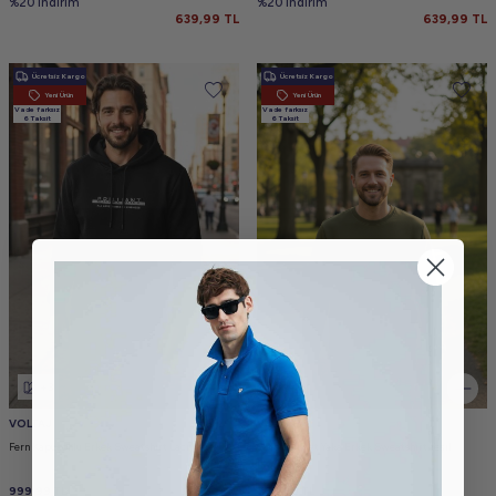
%20 indirim
%20 indirim
639,99
TL
639,99
TL
Ücretsiz Kargo
Ücretsiz Kargo
Yeni Ürün
Yeni Ürün
Vade farksız
Vade farksız
6 Taksit
6 Taksit
+3
+3
VOLTAJ
VOLTAJ
Fern Kapüşonlu Erkek Sweatshirt Lacivert
Cora Bisiklet Yaka Erkek Sweatshirt Yeşil
999,99
TL
799,99
TL