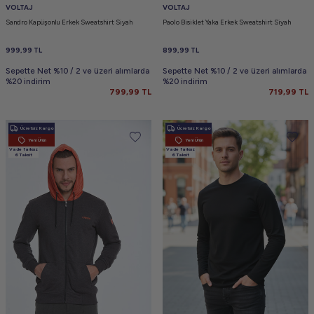
VOLTAJ
VOLTAJ
Sandro Kapüşonlu Erkek Sweatshirt Siyah
Paolo Bisiklet Yaka Erkek Sweatshirt Siyah
999,99
TL
899,99
TL
Sepette Net %10 / 2 ve üzeri alımlarda
Sepette Net %10 / 2 ve üzeri alımlarda
%20 indirim
%20 indirim
799,99
TL
719,99
TL
Ücretsiz Kargo
Ücretsiz Kargo
Yeni Ürün
Yeni Ürün
Vade farksız
Vade farksız
6 Taksit
6 Taksit