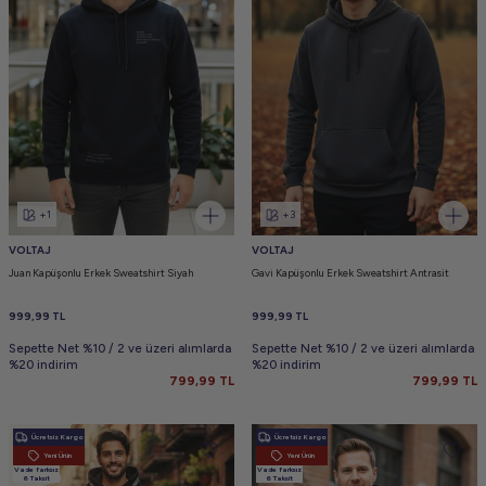
+1
+3
VOLTAJ
VOLTAJ
Juan Kapüşonlu Erkek Sweatshirt Siyah
Gavi Kapüşonlu Erkek Sweatshirt Antrasit
999,99
TL
999,99
TL
Sepette Net %10 / 2 ve üzeri alımlarda
Sepette Net %10 / 2 ve üzeri alımlarda
%20 indirim
%20 indirim
799,99
TL
799,99
TL
Ücretsiz Kargo
Ücretsiz Kargo
Yeni Ürün
Yeni Ürün
Vade farksız
Vade farksız
6 Taksit
6 Taksit