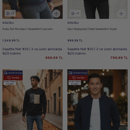
+2
+2
VOLTAJ
VOLTAJ
Andy Tam Fermuarlı Sweatshirt Lacivert
Gavi Kapüşonlu Erkek Sweatshirt Siyah
1.249,99
TL
999,99
TL
Sepette Net %10 / 2 ve üzeri alımlarda
Sepette Net %10 / 2 ve üzeri alımlarda
%20 indirim
%20 indirim
999,99
TL
799,99
TL
Ücretsiz Kargo
Ücretsiz Kargo
Yeni Ürün
Yeni Ürün
Vade farksız
Vade farksız
6 Taksit
6 Taksit