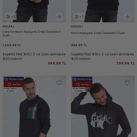
+2
+3
VOLTAJ
VOLTAJ
Libra Fermuarlı Kapüşonlu Erkek Sweatshirt
North Kapüşonlu Erkek Sweatshirt Siyah
Siyah
1.249,99
TL
999,99
TL
Sepette Net %10 / 2 ve üzeri alımlarda
Sepette Net %10 / 2 ve üzeri alımlarda
%20 indirim
%20 indirim
999,99
TL
799,99
TL
Ücretsiz Kargo
Ücretsiz Kargo
Yeni Ürün
Yeni Ürün
Vade farksız
Vade farksız
6 Taksit
6 Taksit