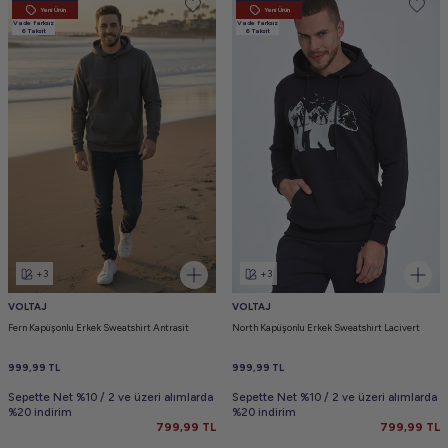
Yeni Ürün
Yeni Ürün
Vade farksız
Vade farksız
6 Taksit
6 Taksit
+3
+3
VOLTAJ
VOLTAJ
Fern Kapüşonlu Erkek Sweatshirt Antrasit
North Kapüşonlu Erkek Sweatshirt Lacivert
999,99
TL
999,99
TL
Sepette Net %10 / 2 ve üzeri alımlarda
Sepette Net %10 / 2 ve üzeri alımlarda
%20 indirim
%20 indirim
799,99
TL
799,99
TL