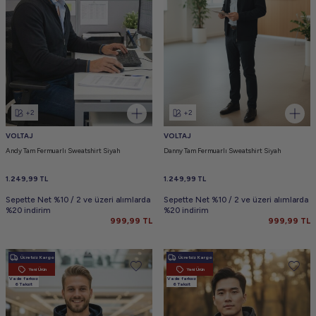
+2
+2
VOLTAJ
VOLTAJ
Andy Tam Fermuarlı Sweatshirt Siyah
Danny Tam Fermuarlı Sweatshirt Siyah
1.249,99
TL
1.249,99
TL
Sepette Net %10 / 2 ve üzeri alımlarda
Sepette Net %10 / 2 ve üzeri alımlarda
%20 indirim
%20 indirim
999,99
TL
999,99
TL
Ücretsiz Kargo
Ücretsiz Kargo
Yeni Ürün
Yeni Ürün
Vade farksız
Vade farksız
6 Taksit
6 Taksit