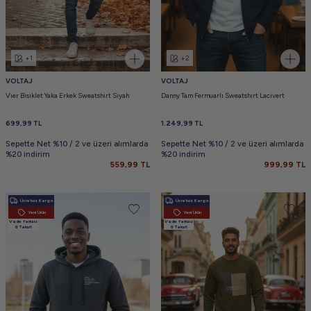
+1
+2
VOLTAJ
VOLTAJ
Vier Bisiklet Yaka Erkek Sweatshirt Siyah
Danny Tam Fermuarlı Sweatshirt Lacivert
699,99
TL
1.249,99
TL
Sepette Net %10 / 2 ve üzeri alımlarda
Sepette Net %10 / 2 ve üzeri alımlarda
%20 indirim
%20 indirim
559,99
TL
999,99
TL
Ücretsiz Kargo
Ücretsiz Kargo
Yeni Ürün
Yeni Ürün
Vade farksız
Vade farksız
6 Taksit
6 Taksit