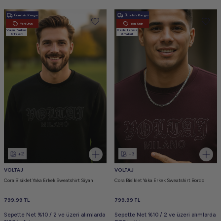
Ücretsiz Kargo
Ücretsiz Kargo
Yeni Ürün
Yeni Ürün
Vade farksız
Vade farksız
6 Taksit
6 Taksit
+2
+3
VOLTAJ
VOLTAJ
Cora Bisiklet Yaka Erkek Sweatshirt Siyah
Cora Bisiklet Yaka Erkek Sweatshirt Bordo
799,99
TL
799,99
TL
Sepette Net %10 / 2 ve üzeri alımlarda
Sepette Net %10 / 2 ve üzeri alımlarda