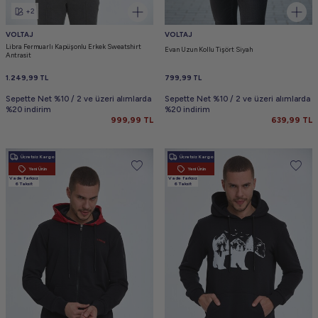
+2
VOLTAJ
VOLTAJ
Libra Fermuarlı Kapüşonlu Erkek Sweatshirt
Evan Uzun Kollu Tişört Siyah
Antrasit
1.249,99
TL
799,99
TL
Sepette Net %10 / 2 ve üzeri alımlarda
Sepette Net %10 / 2 ve üzeri alımlarda
%20 indirim
%20 indirim
999,99
TL
639,99
TL
Ücretsiz Kargo
Ücretsiz Kargo
Yeni Ürün
Yeni Ürün
Vade farksız
Vade farksız
6 Taksit
6 Taksit