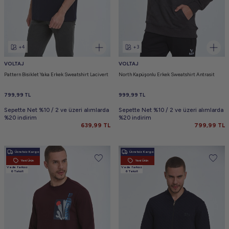
+4
+3
VOLTAJ
VOLTAJ
Pattern Bisiklet Yaka Erkek Sweatshirt Lacivert
North Kapüşonlu Erkek Sweatshirt Antrasit
799,99
TL
999,99
TL
Sepette Net %10 / 2 ve üzeri alımlarda
Sepette Net %10 / 2 ve üzeri alımlarda
%20 indirim
%20 indirim
639,99
TL
799,99
TL
Ücretsiz Kargo
Ücretsiz Kargo
Yeni Ürün
Yeni Ürün
Vade farksız
Vade farksız
6 Taksit
6 Taksit