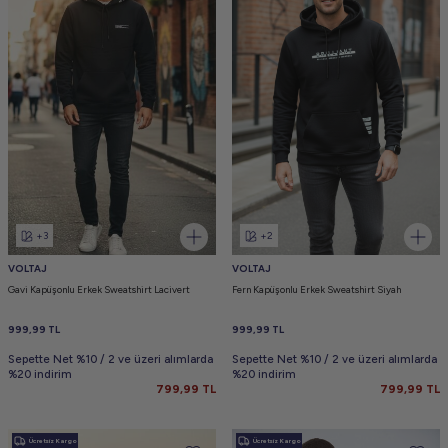
+3
+2
VOLTAJ
VOLTAJ
Gavi Kapüşonlu Erkek Sweatshirt Lacivert
Fern Kapüşonlu Erkek Sweatshirt Siyah
999,99
TL
999,99
TL
Sepette Net %10 / 2 ve üzeri alımlarda
Sepette Net %10 / 2 ve üzeri alımlarda
%20 indirim
%20 indirim
799,99
TL
799,99
TL
Ücretsiz Kargo
Ücretsiz Kargo