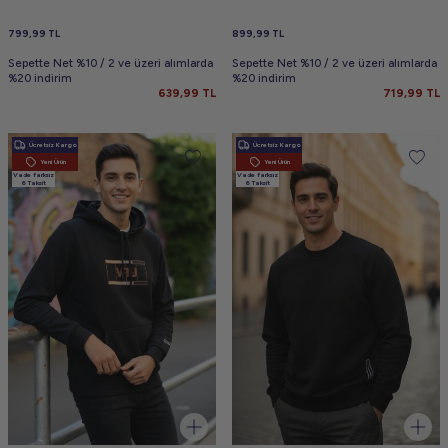
799,99
TL
899,99
TL
Sepette Net %10 / 2 ve üzeri alımlarda
Sepette Net %10 / 2 ve üzeri alımlarda
%20 indirim
%20 indirim
639,99
TL
719,99
TL
Ücretsiz Kargo
Ücretsiz Kargo
Yeni Ürün
Yeni Ürün
Vade farksız
Vade farksız
6 Taksit
6 Taksit