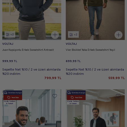
+2
+2
VOLTAJ
VOLTAJ
Juan Kapüşonlu Erkek Sweatshirt Antrasit
Vier Bisiklet Yaka Erkek Sweatshirt Yeşil
999,99
TL
699,99
TL
Sepette Net %10 / 2 ve üzeri alımlarda
Sepette Net %10 / 2 ve üzeri alımlarda
%20 indirim
%20 indirim
799,99
TL
559,99
TL
Ücretsiz Kargo
Ücretsiz Kargo
Yeni Ürün
Yeni Ürün
Vade farksız
Vade farksız
6 Taksit
6 Taksit