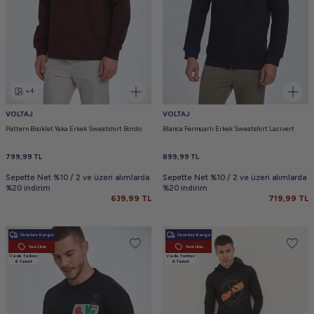
+4
VOLTAJ
VOLTAJ
Pattern Bisiklet Yaka Erkek Sweatshirt Bordo
Blanca Fermuarlı Erkek Sweatshirt Lacivert
799,99
TL
899,99
TL
Sepette Net %10 / 2 ve üzeri alımlarda
Sepette Net %10 / 2 ve üzeri alımlarda
%20 indirim
%20 indirim
639,99
TL
719,99
TL
Ücretsiz Kargo
Ücretsiz Kargo
Yeni Ürün
Yeni Ürün
Vade farksız
Vade farksız
6 Taksit
6 Taksit