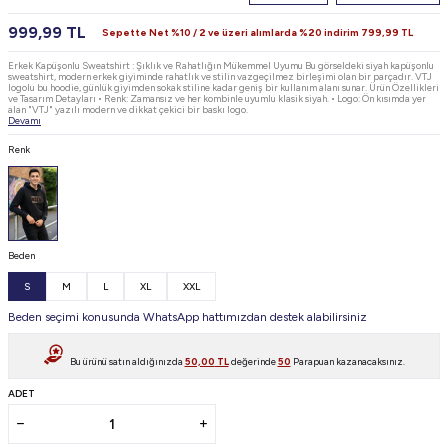
999,99
TL
Sepette Net %10 / 2 ve üzeri alımlarda %20 indirim
799,99
TL
Erkek Kapüşonlu Sweatshirt : Şıklık ve Rahatlığın Mükemmel Uyumu Bu görseldeki siyah kapüşonlu
sweatshirt, modern erkek giyiminde rahatlık ve stilin vazgeçilmez birleşimi olan bir parçadır. VTJ
logolu bu hoodie, günlük giyimden sokak stiline kadar geniş bir kullanım alanı sunar. Ürün Özellikleri
ve Tasarım Detayları • Renk: Zamansız ve her kombinle uyumlu klasik siyah. • Logo: Ön kısımda yer
alan "VTJ" yazılı modern ve dikkat çekici bir baskı logo.
Devamı
Renk
Beden
S
M
L
XL
XXL
Beden seçimi konusunda WhatsApp hattımızdan destek alabilirsiniz
Bu ürünü satın aldığınızda
50,00
TL
değerinde
50
Parapuan kazanacaksınız.
ADET