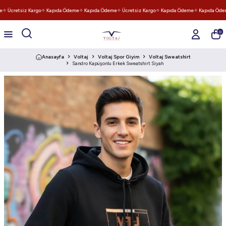
✧ Ücretsiz Kargo
✧ Kapıda Ödeme
✧ Kapıda Ödeme
✧ Ücretsiz Kargo
✧ Kapıda Ödeme
✧ Kapıda Ödem
0
Anasayfa
Voltaj
Voltaj Spor Giyim
Voltaj Sweatshirt
Sandro Kapüşonlu Erkek Sweatshirt Siyah