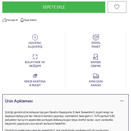
SEPETE EKLE
Tavsiye Et
Fiyat Alarmı
GÜVENLİ
STERİL
ALIŞVERİŞ
PAKET
KOLAY İADE VE
KAPIDA
DEĞİŞİM
ÖDEME
KREDİ KARTINA
AYNI GÜN
6 TAKSİT
KARGO
Ürün Açıklaması
Şıklığı günlük stile kolayca taşıyan Sandro Kapüşonlu Erkek Sweatshirt, siyah rengi ve
kapüşon detayıyla her mevsim kombin yapmayı zahmetsiz hale getirir. %70 pamuk %30
polyester karışımı sayesinde yumuşak dokusuyla gün boyu konfor sunar; aynı zamanda
dayanıklı yapısıyla uzun süreli kullanım hedefler.
Günlük giyimde öne çıkan bu sweatshirt; kot pantolonla, eşofman altıyla ya da spor