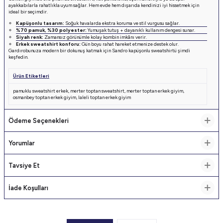
ayakkabılarla rahatlıkla uyum sağlar. Hem evde hem dışarıda kendinizi iyi hissetmek için
ideal bir seçimdir.
Kapüşonlu tasarım:
Soğuk havalarda ekstra koruma ve stil vurgusu sağlar.
%70 pamuk, %30 polyester:
Yumuşak tutuş + dayanıklı kullanım dengesi sunar.
Siyah renk:
Zamansız görünümle kolay kombin imkânı verir.
Erkek sweatshirt konforu:
Gün boyu rahat hareket etmenize destek olur.
Gardırobunuza modern bir dokunuş katmak için Sandro kapüşonlu sweatshirtü şimdi
keşfedin.
Ürün Etiketleri
pamuklu sweatshirt erkek
,
merter toptan sweatshirt
,
merter toptan erkek giyim
,
osmanbey toptan erkek giyim
,
laleli toptan erkek giyim
Ödeme Seçenekleri
Yorumlar
Tavsiye Et
İade Koşulları