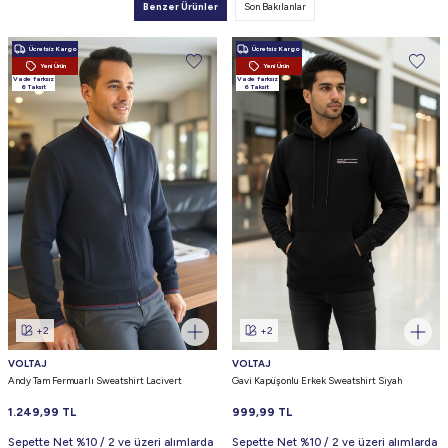
Benzer Ürünler
Son Bakılanlar
Ücretsiz Kargo
Ücretsiz Kargo
Yeni Ürün
Yeni Ürün
Vade farksız
Vade farksız
6 Taksit
6 Taksit
+2
+2
VOLTAJ
VOLTAJ
Andy Tam Fermuarlı Sweatshirt Lacivert
Gavi Kapüşonlu Erkek Sweatshirt Siyah
1.249,99
TL
999,99
TL
Sepette Net %10 / 2 ve üzeri alımlarda
Sepette Net %10 / 2 ve üzeri alımlarda