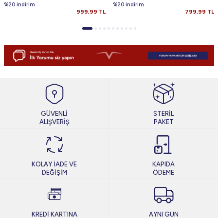
%20 indirim
%20 indirim
999,99
TL
799,99
TL
GÜVENLİ
STERİL
ALIŞVERİŞ
PAKET
KOLAY İADE VE
KAPIDA
DEĞİŞİM
ÖDEME
KREDİ KARTINA
AYNI GÜN