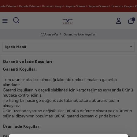
pıda Ödeme
✧ Kapıda Ödeme
✧ Ücretsiz Kargo
✧ Kapıda Ödeme
✧ Kapıda Ödeme
✧ Ücretsiz Kargo
✧ K
0
Anasayfa
Garanti ve İade Koşulları
İçerik Menü
Garanti ve İade Koşulları
Garanti Koşulları
Tüm ürünler aksi belirtilmediği takdirde üretici firmaların garantisi
altındadır.
Garanti koşullarının geçerli olabilmesi için kargo teslimatı esnasında ürünü
mutlaka kontrol ediniz.
Herhangi bir hasar gördüğünüzde tutanak tutturarak ürünü teslim
almayınız.
Ürün üzerinde yapılan değişiklikler, ürünün deforme olması ya da ürünün
orijinal dizaynının bozulması ürünü garanti kapsamı dışında bırakır.
Ürün İade Koşulları
Sitemiz üzerinden satın aldığınız ürünler için teslimat tarihinden itibaren