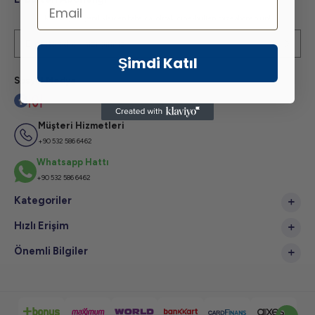
Email
Kampanya ve yeniliklerden haberdar olmak için e-bültenimize abone olun!
Şimdi Katıl
Sosyal Medya
Müşteri Hizmetleri
+90 532 586 6462
Whatsapp Hattı
+90 532 586 6462
Kategoriler
Hızlı Erişim
Önemli Bilgiler