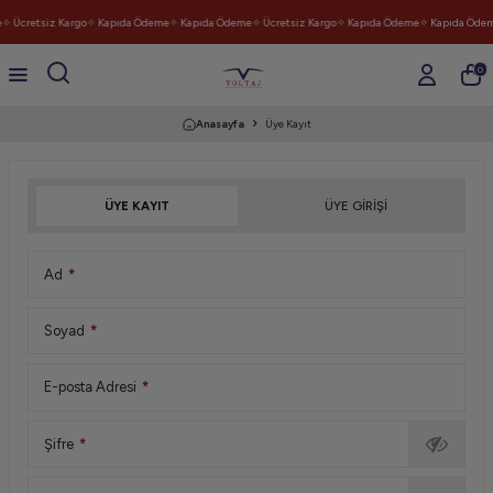
✧ Ücretsiz Kargo
✧ Kapıda Ödeme
✧ Kapıda Ödeme
✧ Ücretsiz Kargo
✧ Kapıda Ödeme
✧ Kapıda Öde
0
Anasayfa
Üye Kayıt
ÜYE KAYIT
ÜYE GIRIŞI
Ad
*
Soyad
*
E-posta Adresi
*
Şifre
*