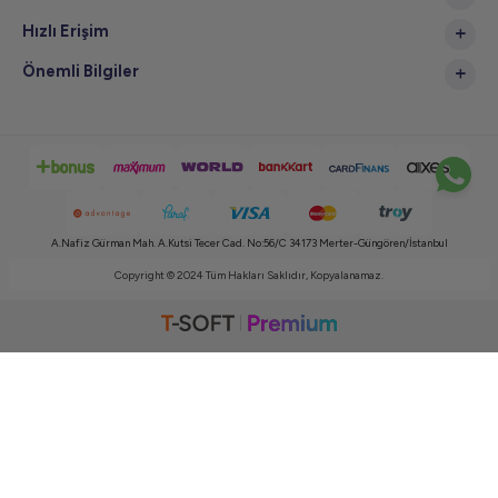
Hızlı Erişim
Önemli Bilgiler
A.Nafiz Gürman Mah. A.Kutsi Tecer Cad. No:56/C 34173 Merter-Güngören/İstanbul
Copyright © 2024 Tüm Hakları Saklıdır, Kopyalanamaz.