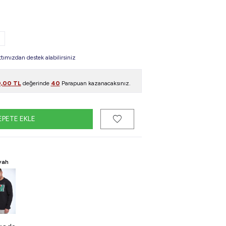
mızdan destek alabilirsiniz
,00
TL
değerinde
40
Parapuan kazanacaksınız.
EPETE EKLE
yah