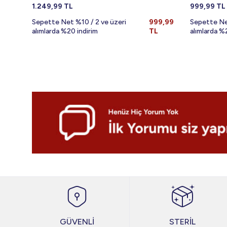
1.249,99
TL
999,99
TL
Sepette Net %10 / 2 ve üzeri
999,99
Sepette Ne
alımlarda %20 indirim
TL
alımlarda %
GÜVENLİ
STERİL