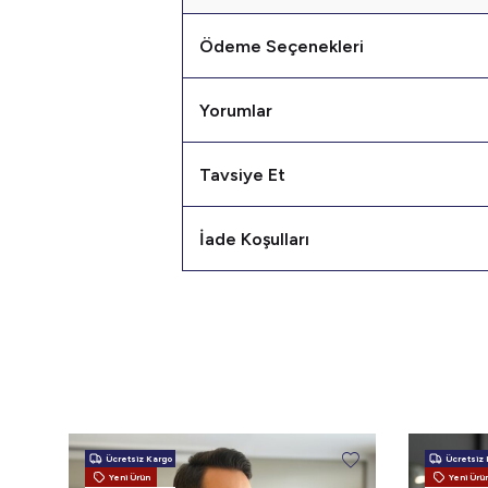
Ödeme Seçenekleri
Yorumlar
Tavsiye Et
Size Özel
İade Koşulları
F
Yeni koleksiyon
ayrıcalıklı fırsat
Email
Ücretsiz Kargo
Ücretsiz 
Yeni Ürün
Yeni Ürü
Şi