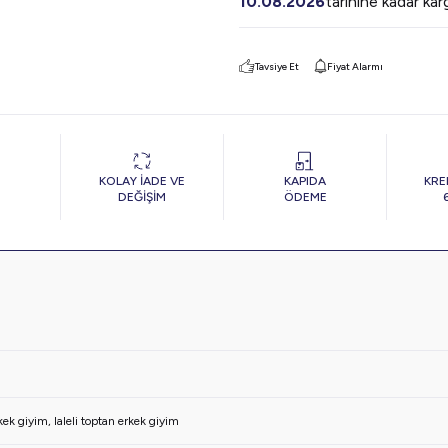
10.08.2026
tarihine kadar ka
Tavsiye Et
Fiyat Alarmı
KOLAY İADE VE
KAPIDA
KRE
DEĞİŞİM
ÖDEME
kek giyim
,
laleli toptan erkek giyim