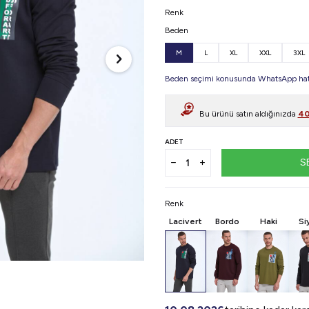
Renk
Beden
M
L
XL
XXL
3XL
Beden seçimi konusunda WhatsApp hattı
Bu ürünü satın aldığınızda
40
ADET
S
Renk
Lacivert
Bordo
Haki
Si