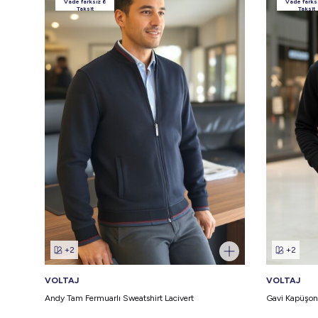
Vade farksız 6
Vade farks
Taksit
Taksit
+2
+2
VOLTAJ
VOLTAJ
Andy Tam Fermuarlı Sweatshirt Lacivert
Gavi Kapüşonl