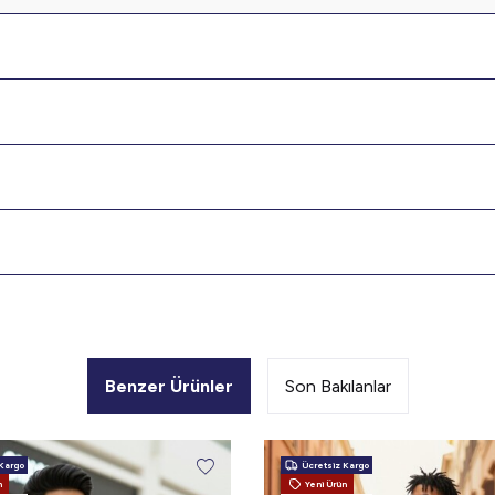
 100 TL İndirim
ırsatı
lar, özel kampanyalar ve
lardan ilk siz haberdar olun.
Benzer Ürünler
Son Bakılanlar
Kargo
Ücretsiz Kargo
n
Yeni Ürün
mdi Katıl