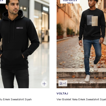
ız 6
Vade farksız 6
Taksit
+1
VOLTAJ
u Erkek Sweatshirt Siyah
Vier Bisiklet Yaka Erkek Sweatshirt Siya