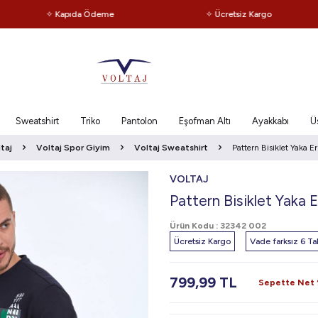
✧ Kapıda Ödeme
✧ Ücretsiz Kargo
Sweatshirt
Triko
Pantolon
Eşofman Altı
Ayakkabı
Ü
taj
Voltaj Spor Giyim
Voltaj Sweatshirt
Pattern Bisiklet Yaka E
VOLTAJ
Pattern Bisiklet Yaka 
Ürün Kodu :
32342 002
Ücretsiz Kargo
Vade farksız 6 Tak
799,99
TL
Sepette Net %