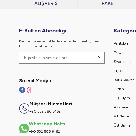
ALIŞVERİŞ
PAKET
E-Bülten Aboneliği
Kategori
Kampanya ve yeniliklerden haberdar olmak için e-
Pantolon
bültenimize abone olun!
Triko
Sweatshirt
Tişört
Sosyal Medya
Boris Becker
Lufian
Dış Giyim
Müşteri Hizmetleri
Aksesuar
+90 532 586 6462
Alt Giyim
Whatsapp Hattı
Üst Giyim
+90 532 586 6462