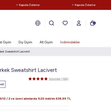
✧ Kapıda Ödeme
✧ Kapıda Ödeme
0
st Giyim
Dış Giyim
Alt Giyim
İndirimdekiler
rkek Sweatshirt Lacivert
Erkek Sweatshirt Lacivert
Yorumlar (166)
sit
10 / 2 ve üzeri alımlarda %20 indirim
639,99
TL