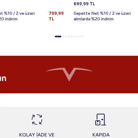
699,99
TL
t %10 / 2 ve üzeri
799,99
Sepette Net %10 / 2 ve üzeri
20 indirim
TL
alımlarda %20 indirim
KOLAY İADE VE
KAPIDA