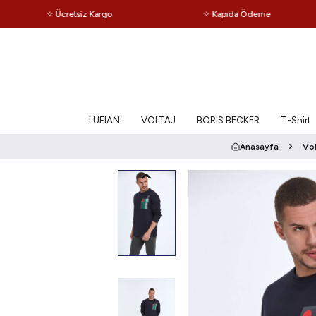
✧ Ücretsiz Kargo
✧ Kapıda Ödeme
LUFIAN
VOLTAJ
BORIS BECKER
T-Shirt
Anasayfa
Vol