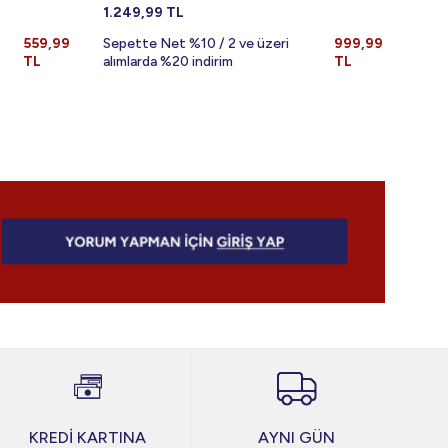
1.249,99
TL
999,
559,99
Sepette Net %10 / 2 ve üzeri
999,99
Sepe
TL
alımlarda %20 indirim
TL
alıml
KREDİ KARTINA
AYNI GÜN