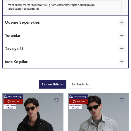
mont erkek
,
merter toptan erkek giyim
,
osmanbey toptan erkek giyim
,
laleli toptan erkek giyim
Ödeme Seçenekleri
Yorumlar
Tavsiye Et
İade Koşulları
Benzer Ürünler
Son Bakılanlar
Ücretsiz Kargo
Ücretsiz Kargo
Yeni Ürün
Yeni Ürün
Vade farksız
Vade farksız
6 Taksit
6 Taksit