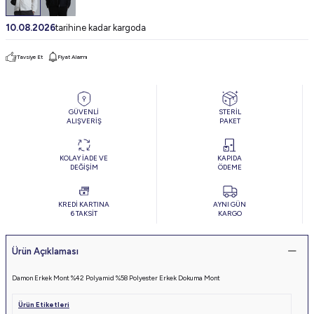
10.08.2026
tarihine kadar kargoda
Tavsiye Et
Fiyat Alarmı
GÜVENLİ
STERİL
ALIŞVERİŞ
PAKET
KOLAY İADE VE
KAPIDA
DEĞİŞİM
ÖDEME
KREDİ KARTINA
AYNI GÜN
6 TAKSİT
KARGO
Ürün Açıklaması
Damon Erkek Mont %42 Polyamid %58 Polyester Erkek Dokuma Mont
Ürün Etiketleri