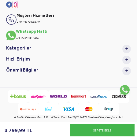
Müşteri Hizmetleri
+90 532 586 6462
Whatsapp Hattı
+90 532 586 6462
Kategoriler
Hızlı Erişim
Önemli Bilgiler
A.Nafiz Gürman Mah. A.Kutsi Tecer Cad. No:56/C 34173 Merter-Güngören/İstanbul
Copyright © 2024 Tüm Hakları Saklıdır, Kopyalanamaz.
3.799,99
TL
SEPETE EKLE