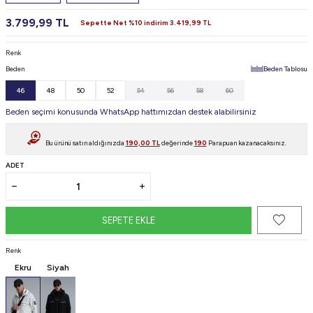
3.799,99
TL
Sepette Net %10 indirim
3.419,99
TL
Renk
Beden
Beden Tablosu
46
48
50
52
54
56
58
60
Beden seçimi konusunda WhatsApp hattımızdan destek alabilirsiniz
Bu ürünü satın aldığınızda
190,00
TL
değerinde
190
Parapuan kazanacaksınız.
ADET
SEPETE EKLE
Renk
Ekru
Siyah