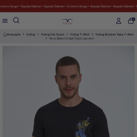
retsiz Kargo
✧ Kapıda Ödeme
✧ Kapıda Ödeme
✧ Ücretsiz Kargo
✧ Kapıda Ödeme
✧ Kapıda Ödeme
✧ Ü
0
Anasayfa
Voltaj
Voltaj Üst Giyim
Voltaj T-Shirt
Voltaj Bisiklet Yaka T-Shirt
Terra Baskılı Erkek Tişört Lacivert