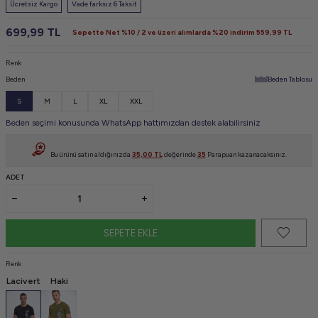
Ücretsiz Kargo
Vade farksız 6 Taksit
699,99
TL
Sepette Net %10 / 2 ve üzeri alımlarda %20 indirim
559,99
TL
Renk
Beden
Beden Tablosu
S
M
L
XL
XXL
Beden seçimi konusunda WhatsApp hattımızdan destek alabilirsiniz
Bu ürünü satın aldığınızda
35,00
TL
değerinde
35
Parapuan kazanacaksınız.
ADET
SEPETE EKLE
Renk
Lacivert
Haki