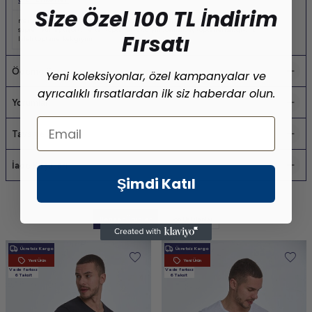
Size Özel 100 TL İndirim
merter toptan tişört
,
yazlık erkek tişört
,
pamuklu erkek tişört
,
toptan erkek tişört
,
süprem kumaş tişört
,
merter toptan erkek giyim
,
osmanbey toptan erkek giyim
,
Fırsatı
laleli toptan erkek giyim
Ödeme Seçenekleri
Yeni koleksiyonlar, özel kampanyalar ve
ayrıcalıklı fırsatlardan ilk siz haberdar olun.
Yorumlar
Email
Tavsiye Et
İade Koşulları
Şimdi Katıl
Benzer Ürünler
Son Bakılanlar
Ücretsiz Kargo
Ücretsiz Kargo
Yeni Ürün
Yeni Ürün
Vade farksız
Vade farksız
6 Taksit
6 Taksit