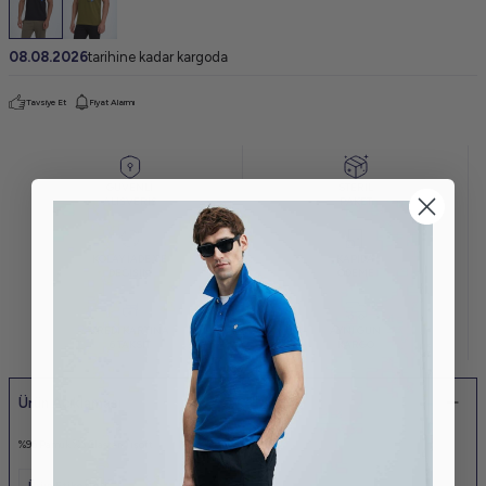
08.08.2026
tarihine kadar kargoda
Tavsiye Et
Fiyat Alarmı
GÜVENLİ
STERİL
ALIŞVERİŞ
PAKET
KOLAY İADE VE
KAPIDA
DEĞİŞİM
ÖDEME
KREDİ KARTINA
AYNI GÜN
6 TAKSİT
KARGO
Ürün Açıklaması
%95 Pamuk %
5 Elastan Tişört
Ürün Etiketleri