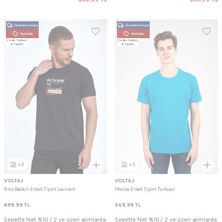
Ücretsiz Kargo
Ücretsiz Kargo
Yeni Ürün
Yeni Ürün
Vade farksız
Vade farksız
6 Taksit
6 Taksit
+2
+3
VOLTAJ
VOLTAJ
Rico Baskılı Erkek Tişört Lacivert
Mocha Erkek Tişört Turkuaz
699,99
TL
549,99
TL
Sepette Net %10 / 2 ve üzeri alımlarda
Sepette Net %10 / 2 ve üzeri alımlarda