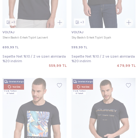
+3
+3
VOLTAJ
VOLTAJ
Shein Baskılı Erkek Tişört Lacivert
Sky Baskılı Erkek Tişört Siyah
699,99
TL
599,99
TL
Sepette Net %10 / 2 ve üzeri alımlarda
Sepette Net %10 / 2 ve üzeri alımlarda
%20 indirim
%20 indirim
559,99
TL
479,99
TL
Ücretsiz Kargo
Ücretsiz Kargo
Yeni Ürün
Yeni Ürün
Vade farksız
Vade farksız
6 Taksit
6 Taksit