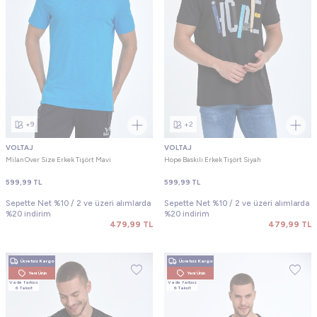
+9
+2
VOLTAJ
VOLTAJ
Milan Over Size Erkek Tişört Mavi
Hope Baskılı Erkek Tişört Siyah
599,99
TL
599,99
TL
Sepette Net %10 / 2 ve üzeri alımlarda
Sepette Net %10 / 2 ve üzeri alımlarda
%20 indirim
%20 indirim
479,99
TL
479,99
TL
Ücretsiz Kargo
Ücretsiz Kargo
Yeni Ürün
Yeni Ürün
Vade farksız
Vade farksız
6 Taksit
6 Taksit