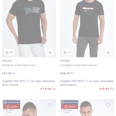
+4
+3
VOLTAJ
VOLTAJ
Tom Baskılı Erkek Tişört Siyah
Lupe Baskılı Erkek Tişört Lacivert
599,99
TL
699,99
TL
Sepette Net %10 / 2 ve üzeri alımlarda
Sepette Net %10 / 2 ve üzeri alımlarda
%20 indirim
%20 indirim
479,99
TL
559,99
TL
Ücretsiz Kargo
Ücretsiz Kargo
Yeni Ürün
Yeni Ürün
Vade farksız
Vade farksız
6 Taksit
6 Taksit