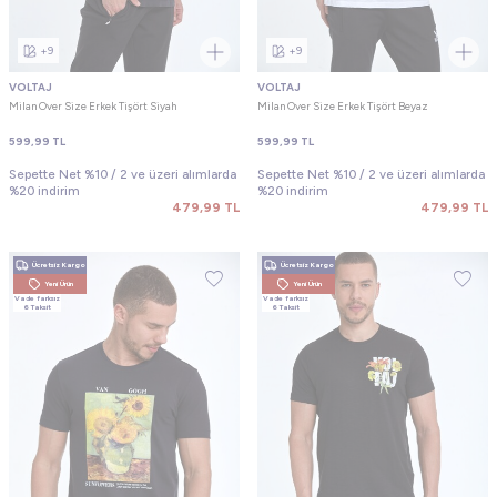
+9
+9
VOLTAJ
VOLTAJ
Milan Over Size Erkek Tişört Siyah
Milan Over Size Erkek Tişört Beyaz
599,99
TL
599,99
TL
Sepette Net %10 / 2 ve üzeri alımlarda
Sepette Net %10 / 2 ve üzeri alımlarda
%20 indirim
%20 indirim
479,99
TL
479,99
TL
Ücretsiz Kargo
Ücretsiz Kargo
Yeni Ürün
Yeni Ürün
Vade farksız
Vade farksız
6 Taksit
6 Taksit