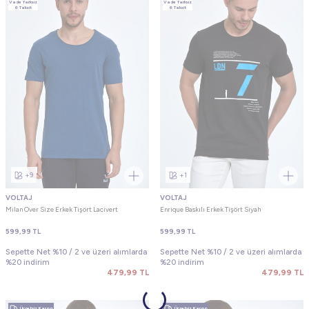
Vade farksız
Vade farksız
6 Taksit
6 Taksit
+9
+1
VOLTAJ
VOLTAJ
Milan Over Size Erkek Tişört Lacivert
Enrique Baskılı Erkek Tişört Siyah
599,99
TL
599,99
TL
Sepette Net %10 / 2 ve üzeri alımlarda
Sepette Net %10 / 2 ve üzeri alımlarda
%20 indirim
%20 indirim
479,99
TL
479,99
TL
Ücretsiz Kargo
Ücretsiz Kargo