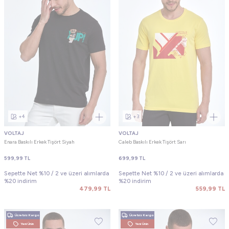
+4
+3
VOLTAJ
VOLTAJ
Enara Baskılı Erkek Tişört Siyah
Caleb Baskılı Erkek Tişört Sarı
599,99
TL
699,99
TL
Sepette Net %10 / 2 ve üzeri alımlarda
Sepette Net %10 / 2 ve üzeri alımlarda
%20 indirim
%20 indirim
479,99
TL
559,99
TL
Ücretsiz Kargo
Ücretsiz Kargo
Yeni Ürün
Yeni Ürün