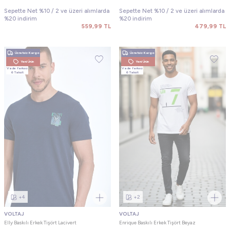
Sepette Net %10 / 2 ve üzeri alımlarda
Sepette Net %10 / 2 ve üzeri alımlarda
%20 indirim
%20 indirim
559,99
TL
479,99
TL
Ücretsiz Kargo
Ücretsiz Kargo
Yeni Ürün
Yeni Ürün
Vade farksız
Vade farksız
6 Taksit
6 Taksit
+4
+2
VOLTAJ
VOLTAJ
Elly Baskılı Erkek Tişört Lacivert
Enrique Baskılı Erkek Tişört Beyaz