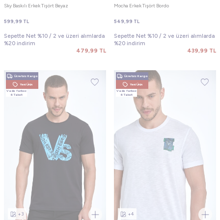
Sky Baskılı Erkek Tişört Beyaz
Mocha Erkek Tişört Bordo
599,99
TL
549,99
TL
Sepette Net %10 / 2 ve üzeri alımlarda
Sepette Net %10 / 2 ve üzeri alımlarda
%20 indirim
%20 indirim
479,99
TL
439,99
TL
Ücretsiz Kargo
Ücretsiz Kargo
Yeni Ürün
Yeni Ürün
Vade farksız
Vade farksız
6 Taksit
6 Taksit
+3
+4