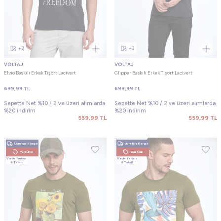
+3
+3
VOLTAJ
VOLTAJ
Elvio Baskılı Erkek Tişört Lacivert
Clipper Baskılı Erkek Tişört Lacivert
699,99
TL
699,99
TL
Sepette Net %10 / 2 ve üzeri alımlarda
Sepette Net %10 / 2 ve üzeri alımlarda
%20 indirim
%20 indirim
559,99
TL
559,99
TL
Ücretsiz Kargo
Ücretsiz Kargo
Yeni Ürün
Yeni Ürün
Vade farksız
Vade farksız
6 Taksit
6 Taksit