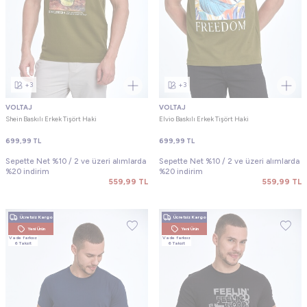
+3
+3
VOLTAJ
VOLTAJ
Shein Baskılı Erkek Tişört Haki
Elvio Baskılı Erkek Tişört Haki
699,99
TL
699,99
TL
Sepette Net %10 / 2 ve üzeri alımlarda
Sepette Net %10 / 2 ve üzeri alımlarda
%20 indirim
%20 indirim
559,99
TL
559,99
TL
Ücretsiz Kargo
Ücretsiz Kargo
Yeni Ürün
Yeni Ürün
Vade farksız
Vade farksız
6 Taksit
6 Taksit