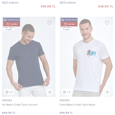
%20 indirim
%20 indirim
559,99
TL
439,99
TL
Ücretsiz Kargo
Ücretsiz Kargo
Yeni Ürün
Yeni Ürün
Vade farksız
Vade farksız
6 Taksit
6 Taksit
+3
+4
VOLTAJ
VOLTAJ
Kai Baskılı Erkek Tişört Lacivert
Enara Baskılı Erkek Tişört Beyaz
699,99
TL
599,99
TL