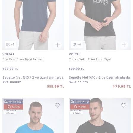
+2
+4
VOLTAJ
VOLTAJ
Ezra Basic Erkek Tişört Lacivert
Cortez Baskılı Erkek Tişört Siyah
699,99
TL
599,99
TL
Sepette Net %10 / 2 ve üzeri alımlarda
Sepette Net %10 / 2 ve üzeri alımlarda
%20 indirim
%20 indirim
559,99
TL
479,99
TL
Ücretsiz Kargo
Ücretsiz Kargo
Yeni Ürün
Yeni Ürün
Vade farksız
Vade farksız
6 Taksit
6 Taksit