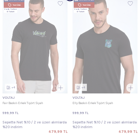
Yeni Ürün
Yeni Ürün
Vade farksız
Vade farksız
6 Taksit
6 Taksit
+4
+4
VOLTAJ
VOLTAJ
Fair Baskılı Erkek Tişört Siyah
Elly Baskılı Erkek Tişört Siyah
599,99
TL
599,99
TL
Sepette Net %10 / 2 ve üzeri alımlarda
Sepette Net %10 / 2 ve üzeri alımlarda
%20 indirim
%20 indirim
479,99
TL
479,99
TL