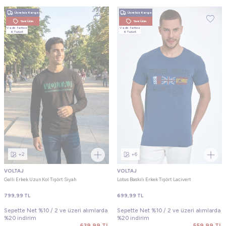
Ücretsiz Kargo
Ücretsiz Kargo
Yeni Ürün
Yeni Ürün
Vade farksız
Vade farksız
6 Taksit
6 Taksit
+2
+6
VOLTAJ
VOLTAJ
Galli Erkek Uzun Kol Tişört Siyah
Lotus Baskılı Erkek Tişört Lacivert
799,99
TL
699,99
TL
Sepette Net %10 / 2 ve üzeri alımlarda
Sepette Net %10 / 2 ve üzeri alımlarda
%20 indirim
%20 indirim
639,99
TL
559,99
TL