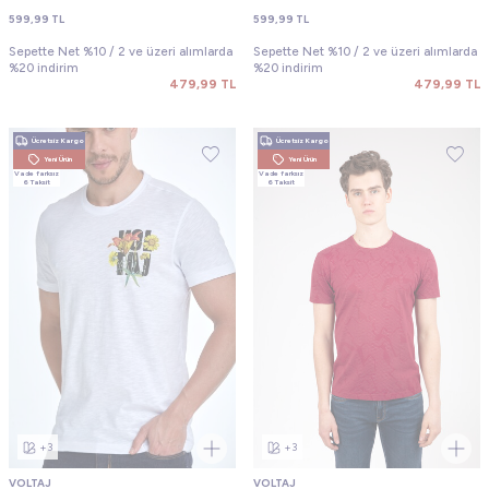
599,99
TL
599,99
TL
Sepette Net %10 / 2 ve üzeri alımlarda
Sepette Net %10 / 2 ve üzeri alımlarda
%20 indirim
%20 indirim
479,99
TL
479,99
TL
Ücretsiz Kargo
Ücretsiz Kargo
Yeni Ürün
Yeni Ürün
Vade farksız
Vade farksız
6 Taksit
6 Taksit
+3
+3
VOLTAJ
VOLTAJ