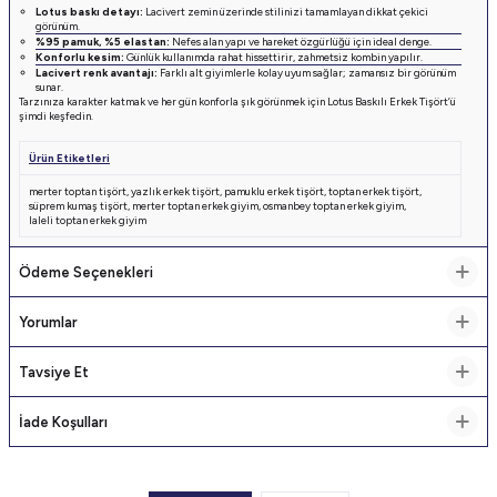
Lotus baskı detayı:
Lacivert zemin üzerinde stilinizi tamamlayan dikkat çekici
görünüm.
%95 pamuk, %5 elastan:
Nefes alan yapı ve hareket özgürlüğü için ideal denge.
Konforlu kesim:
Günlük kullanımda rahat hissettirir, zahmetsiz kombin yapılır.
Lacivert renk avantajı:
Farklı alt giyimlerle kolay uyum sağlar; zamansız bir görünüm
sunar.
Tarzınıza karakter katmak ve her gün konforla şık görünmek için Lotus Baskılı Erkek Tişört’ü
şimdi keşfedin.
Ürün Etiketleri
merter toptan tişört
,
yazlık erkek tişört
,
pamuklu erkek tişört
,
toptan erkek tişört
,
süprem kumaş tişört
,
merter toptan erkek giyim
,
osmanbey toptan erkek giyim
,
laleli toptan erkek giyim
Ödeme Seçenekleri
Yorumlar
Tavsiye Et
İade Koşulları