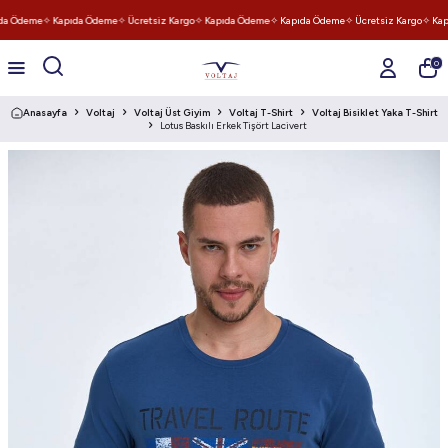
da Ödeme
✧ Kapıda Ödeme
✧ Ücretsiz Kargo
✧ Kapıda Ödeme
✧ Kapıda Ödeme
✧ Ücretsiz Kargo
✧ Kap
0
Anasayfa
Voltaj
Voltaj Üst Giyim
Voltaj T-Shirt
Voltaj Bisiklet Yaka T-Shirt
Lotus Baskılı Erkek Tişört Lacivert