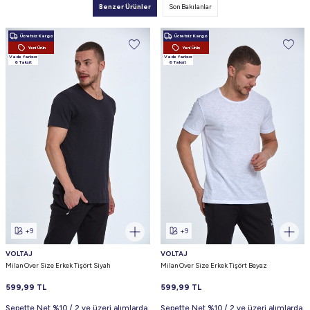
Benzer Ürünler
Son Bakılanlar
Ücretsiz Kargo
Ücretsiz Kargo
Yeni Ürün
Yeni Ürün
Vade farksız
Vade farksız
6 Taksit
6 Taksit
+9
+9
VOLTAJ
VOLTAJ
Milan Over Size Erkek Tişört Siyah
Milan Over Size Erkek Tişört Beyaz
599,99
TL
599,99
TL
Sepette Net %10 / 2 ve üzeri alımlarda
Sepette Net %10 / 2 ve üzeri alımlarda