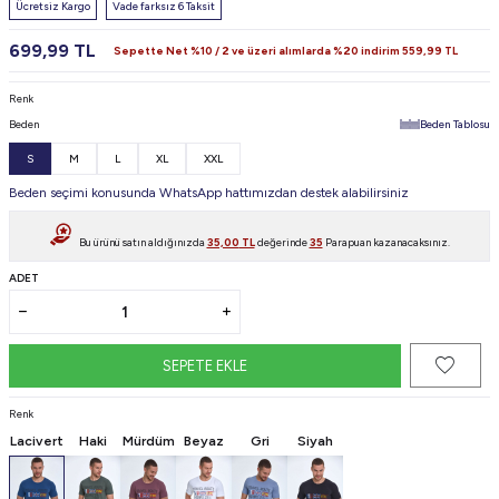
Ücretsiz Kargo
Vade farksız 6 Taksit
699,99
TL
Sepette Net %10 / 2 ve üzeri alımlarda %20 indirim
559,99
TL
Renk
Beden
Beden Tablosu
S
M
L
XL
XXL
Beden seçimi konusunda WhatsApp hattımızdan destek alabilirsiniz
Bu ürünü satın aldığınızda
35,00
TL
değerinde
35
Parapuan kazanacaksınız.
ADET
SEPETE EKLE
Renk
Lacivert
Haki
Mürdüm
Beyaz
Gri
Siyah