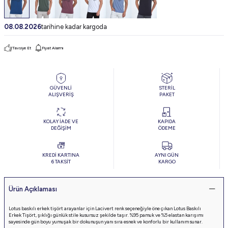
08.08.2026
tarihine kadar kargoda
Tavsiye Et
Fiyat Alarmı
GÜVENLİ
STERİL
ALIŞVERİŞ
PAKET
KOLAY İADE VE
KAPIDA
DEĞİŞİM
ÖDEME
KREDİ KARTINA
AYNI GÜN
6 TAKSİT
KARGO
Ürün Açıklaması
Lotus baskılı erkek tişört arayanlar için Lacivert renk seçeneğiyle öne çıkan Lotus Baskılı
Erkek Tişört, şıklığı günlük stile kusursuz şekilde taşır. %95 pamuk ve %5 elastan karışımı
sayesinde gün boyu yumuşak bir dokunuşun yanı sıra esnek ve konforlu bir kullanım sunar.