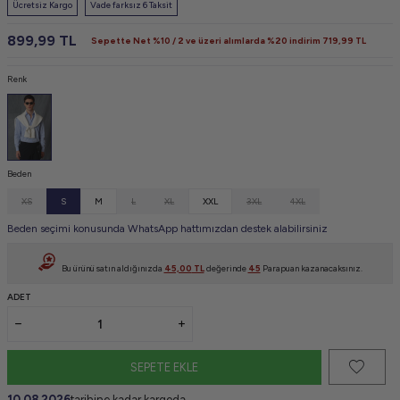
Ücretsiz Kargo
Vade farksız 6 Taksit
899,99
TL
Sepette Net %10 / 2 ve üzeri alımlarda %20 indirim
719,99
TL
Renk
Beden
XS
S
M
L
XL
XXL
3XL
4XL
Beden seçimi konusunda WhatsApp hattımızdan destek alabilirsiniz
Bu ürünü satın aldığınızda
45,00
TL
değerinde
45
Parapuan kazanacaksınız.
ADET
SEPETE EKLE
10.08.2026
tarihine kadar kargoda