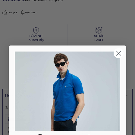
Tavsiye Et
Fiyat Alarmı
GÜVENLİ
STERİL
ALIŞVERİŞ
PAKET
KOLAY İADE VE
KAPIDA
DEĞİŞİM
ÖDEME
KREDİ KARTINA
AYNI GÜN
6 TAKSİT
KARGO
Ürün Açıklaması
Salen Erkek Smart Gömlek Slim Fit %100 Pamuk Erkek Dokuma Gömlek
Ürün Etiketleri
merter toptan erkek giyim
,
osmanbey toptan erkek giyim
,
laleli toptan erkek giyim
,
pamuklu gömlek
,
erkek uzun kollu gömlek
,
merter toptan gömlek