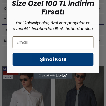
Size Özel 100 TL İndirim
Ödeme Seçenekleri
Fırsatı
Yorumlar
Yeni koleksiyonlar, özel kampanyalar ve
ayrıcalıklı fırsatlardan ilk siz haberdar olun.
Tavsiye Et
Email
İade Koşulları
Şimdi Katıl
Benzer Ürünler
Son Bakılanlar
Ücretsiz Kargo
Ücretsiz Kargo
Yeni Ürün
Yeni Ürün
Vade farksız
Vade farksız
6 Taksit
6 Taksit