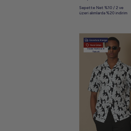
Sepette Net %10 / 2 ve
üzeri alımlarda %20 indirim
Ücretsiz Kargo
Yeni Ürün
Vade farksız 6
Taksit