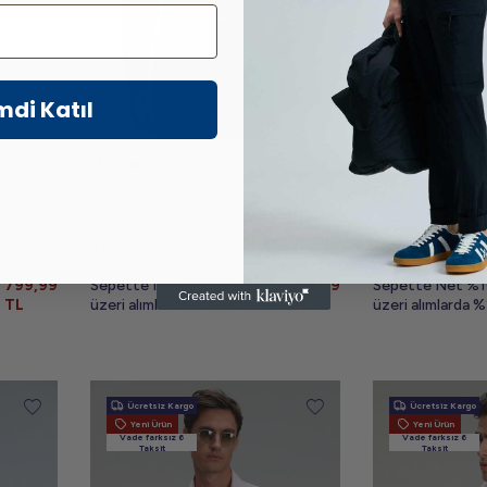
mdi Katıl
LUFIAN
LUFIAN
Fit
Benjamin Erkek Smart Gömlek Slim Fit
Lora Erkek Smart G
899,99
TL
899,99
TL
799,99
Sepette Net %10 / 2 ve
719,99
Sepette Net %10
TL
üzeri alımlarda %20 indirim
TL
üzeri alımlarda %
Ücretsiz Kargo
Ücretsiz Kargo
Yeni Ürün
Yeni Ürün
Vade farksız 6
Vade farksız 6
Taksit
Taksit