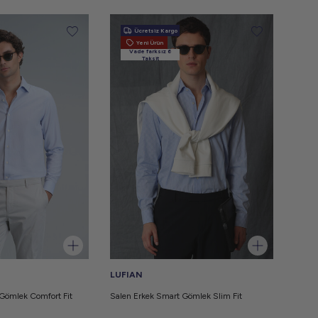
Ücretsiz Kargo
Yeni Ürün
Vade farksız 6
Taksit
LUFIAN
 Gömlek Comfort Fit
Salen Erkek Smart Gömlek Slim Fit