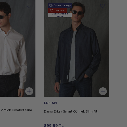
Ücretsiz Kargo
Yeni Ürün
Vade farksız 6
Taksit
LUFIAN
 Gömlek Comfort Slim
Danor Erkek Smart Gömlek Slim Fit
899,99
TL