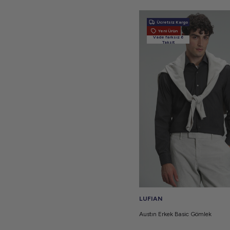
Ücretsiz Kargo
Yeni Ürün
Vade farksız 6
Taksit
LUFIAN
Austın Erkek Basic Gömlek