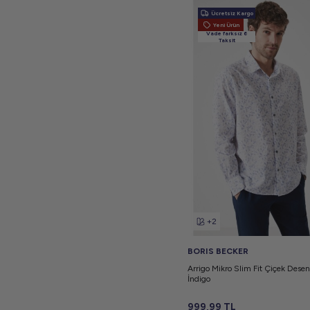
Ücretsiz Kargo
Yeni Ürün
Vade farksız 6
Taksit
+2
BORIS BECKER
Arrigo Mikro Slim Fit Çiçek Dese
İndigo
999,99
TL