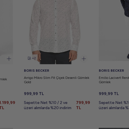
+2
BORIS BECKER
BORIS BECKER
Arrigo Mikro Slim Fit Çiçek Desenli Gömlek
Emilio Lacivert Ren
ömlek
Gold
Gömlek
999,99
TL
999,99
TL
1.199,99
Sepette Net %10 / 2 ve
799,99
Sepette Net %10
TL
üzeri alımlarda %20 indirim
TL
üzeri alımlarda %