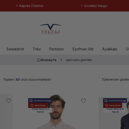
✧ Kapıda Ödeme
✧ Ücretsiz Kargo
✧
Sweatshirt
Triko
Pantolon
Eşofman Altı
Ayakkabı
Ü
Anasayfa
pamuklu gömlek
Toplam
30
ürün bulunmaktadır.
Tükenenleri göst
Ücretsiz Kargo
Ücretsiz Kargo
Yeni Ürün
Yeni Ürün
Vade farksız 6
Vade farksız 6
Taksit
Taksit