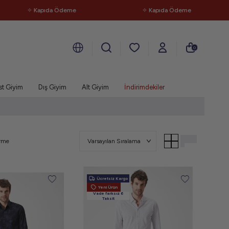
 Kapıda Ödeme
✧ Kapıda Ödeme
0
st Giyim
Dış Giyim
Alt Giyim
İndirimdekiler
erme
Ücretsiz Kargo
Yeni Ürün
Vade farksız 6
Taksit