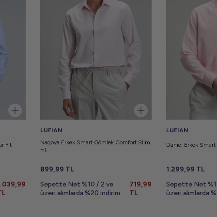
LUFIAN
LUFIAN
Nagoya Erkek Smart Gömlek Comfort Slim
r Fit
Danıel Erkek Smart
Fit
899,99
TL
1.299,99
TL
1.039,99
Sepette Net %10 / 2 ve
719,99
Sepette Net %10
TL
üzeri alımlarda %20 indirim
TL
üzeri alımlarda %