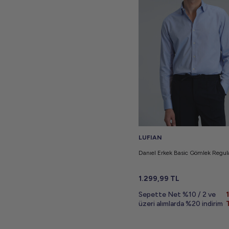
LUFIAN
Danıel Erkek Basic Gömlek Regula
1.299,99
TL
Sepette Net %10 / 2 ve
üzeri alımlarda %20 indirim