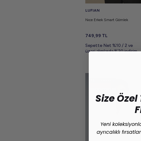
LUFIAN
Nıce Erkek Smart Gömlek
749,99
TL
Sepette Net %10 / 2 ve
üzeri alımlarda %20 indirim
Ücretsiz Kargo
Yeni Ürün
Vade farksız 6
Taksit
Size Özel 
F
Yeni koleksiyon
ayrıcalıklı fırsatl