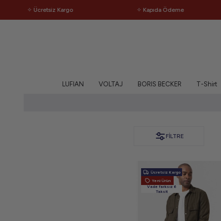
✧ Ücretsiz Kargo
✧ Kapıda Ödeme
LUFIAN
VOLTAJ
BORIS BECKER
T-Shirt
FILTRE
Ücretsiz Kargo
Yeni Ürün
Vade farksız 6
Taksit