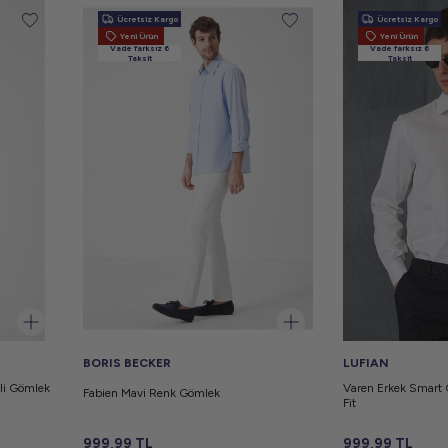
Ücretsiz Kargo
Ücretsiz Kargo
Yeni Ürün
Yeni Ürün
Vade farksız 6
Vade farksız 6
Taksit
Taksit
BORIS BECKER
LUFIAN
nli Gömlek
Varen Erkek Smart
Fabien Mavi Renk Gömlek
Fit
999,99
TL
999,99
TL