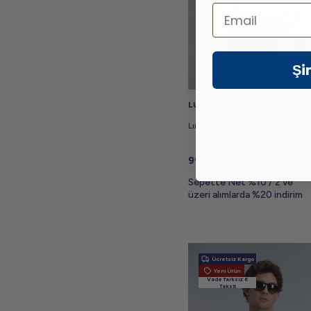
Email
Şi
LUFIAN
Lıne Erkek Basic Gömlek Comfort 
999,99
TL
Sepette Net %10 / 2 ve
üzeri alımlarda %20 indirim
Ücretsiz Kargo
Yeni Ürün
Vade farksız 6
Taksit