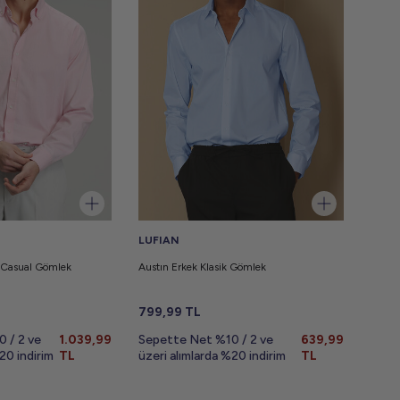
LUFIAN
 Casual Gömlek
Austın Erkek Klasik Gömlek
799,99
TL
 / 2 ve
1.039,99
Sepette Net %10 / 2 ve
639,99
20 indirim
TL
üzeri alımlarda %20 indirim
TL