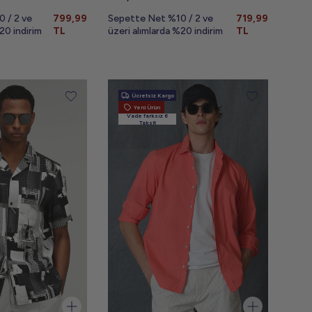
 / 2 ve
799,99
Sepette Net %10 / 2 ve
719,99
20 indirim
TL
üzeri alımlarda %20 indirim
TL
Ücretsiz Kargo
Yeni Ürün
Vade farksız 6
Taksit