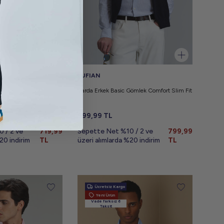
LUFIAN
ömlek
Varda Erkek Basic Gömlek Comfort Slim Fit
999,99
TL
 / 2 ve
719,99
Sepette Net %10 / 2 ve
799,99
20 indirim
TL
üzeri alımlarda %20 indirim
TL
Ücretsiz Kargo
Yeni Ürün
Vade farksız 6
Taksit