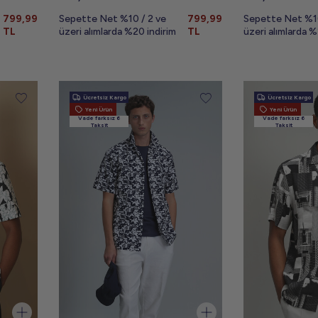
799,99
Sepette Net %10 / 2 ve
799,99
Sepette Net %10
TL
üzeri alımlarda %20 indirim
TL
üzeri alımlarda %
Ücretsiz Kargo
Ücretsiz Kargo
Yeni Ürün
Yeni Ürün
Vade farksız 6
Vade farksız 6
Taksit
Taksit