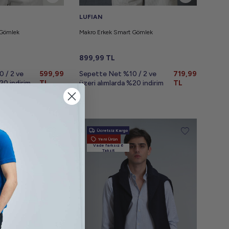
LUFIAN
 Gömlek
Makro Erkek Smart Gömlek
899,99
TL
 / 2 ve
599,99
Sepette Net %10 / 2 ve
719,99
20 indirim
TL
üzeri alımlarda %20 indirim
TL
Ücretsiz Kargo
Yeni Ürün
Vade farksız 6
Taksit