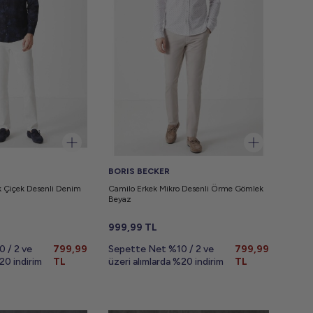
BORIS BECKER
k Çiçek Desenli Denim
Camilo Erkek Mikro Desenli Örme Gömlek
Beyaz
999,99
TL
 / 2 ve
799,99
Sepette Net %10 / 2 ve
799,99
20 indirim
TL
üzeri alımlarda %20 indirim
TL