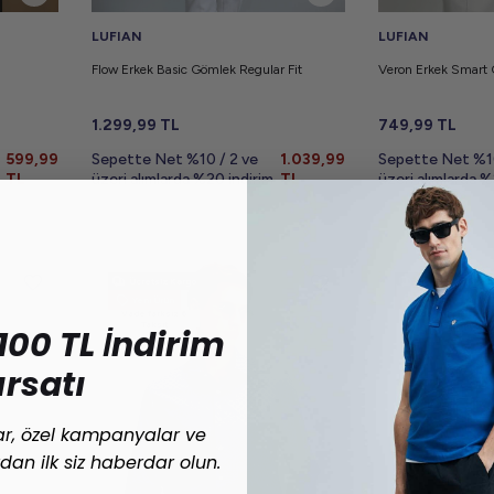
LUFIAN
LUFIAN
Flow Erkek Basic Gömlek Regular Fit
Veron Erkek Smart
1.299,99
TL
749,99
TL
599,99
Sepette Net %10 / 2 ve
1.039,99
Sepette Net %10
TL
üzeri alımlarda %20 indirim
TL
üzeri alımlarda %
Ücretsiz Kargo
Ücretsiz Kargo
Yeni Ürün
Yeni Ürün
Vade farksız 6
Vade farksız 6
Taksit
Taksit
100 TL İndirim
ırsatı
lar, özel kampanyalar ve
ardan ilk siz haberdar olun.