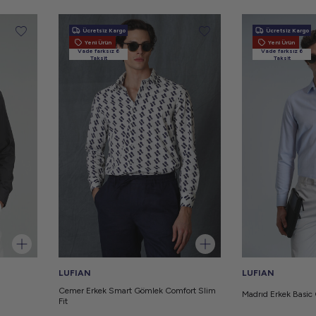
Ücretsiz Kargo
Ücretsiz Kargo
Yeni Ürün
Yeni Ürün
Vade farksız 6
Vade farksız 6
Taksit
Taksit
LUFIAN
LUFIAN
Cemer Erkek Smart Gömlek Comfort Slim
Madrıd Erkek Basic
Fit