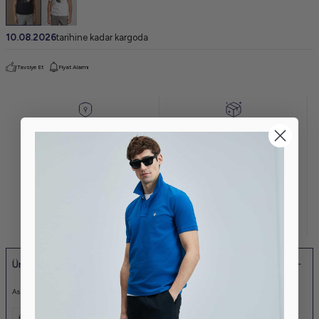
10.08.2026
tarihine kadar kargoda
Tavsiye Et
Fiyat Alarmı
GÜVENLİ
STERİL
ALIŞVERİŞ
PAKET
KOLAY İADE VE
KAPIDA
DEĞİŞİM
ÖDEME
KREDİ KARTINA
AYNI GÜN
6 TAKSİT
KARGO
Ürün Açıklaması
Ash Modern Grafik T- Shirt %95 Pamuk%5 Elastan Erkek Örme Tisört
Ürün Etiketleri