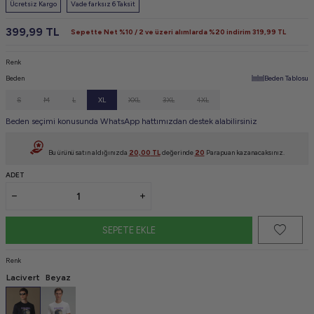
Ücretsiz Kargo
Vade farksız 6 Taksit
399,99
TL
Sepette Net %10 / 2 ve üzeri alımlarda %20 indirim
319,99
TL
Renk
Beden
Beden Tablosu
S
M
L
XL
XXL
3XL
4XL
Beden seçimi konusunda WhatsApp hattımızdan destek alabilirsiniz
Bu ürünü satın aldığınızda
20,00
TL
değerinde
20
Parapuan kazanacaksınız.
ADET
SEPETE EKLE
Renk
Lacivert
Beyaz