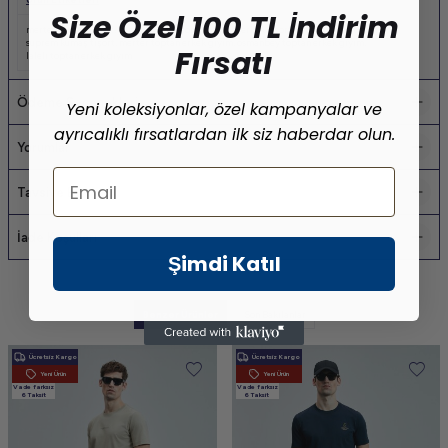
Size Özel 100 TL İndirim
merter toptan tişört
,
yazlık erkek tişört
,
pamuklu erkek tişört
,
toptan erkek tişört
,
süprem kumaş tişört
,
merter toptan erkek giyim
,
osmanbey toptan erkek giyim
,
Fırsatı
laleli toptan erkek giyim
Ödeme Seçenekleri
Yeni koleksiyonlar, özel kampanyalar ve
ayrıcalıklı fırsatlardan ilk siz haberdar olun.
Yorumlar
Email
Tavsiye Et
İade Koşulları
Şimdi Katıl
Benzer Ürünler
Son Bakılanlar
Ücretsiz Kargo
Ücretsiz Kargo
Yeni Ürün
Yeni Ürün
Vade farksız
Vade farksız
6 Taksit
6 Taksit