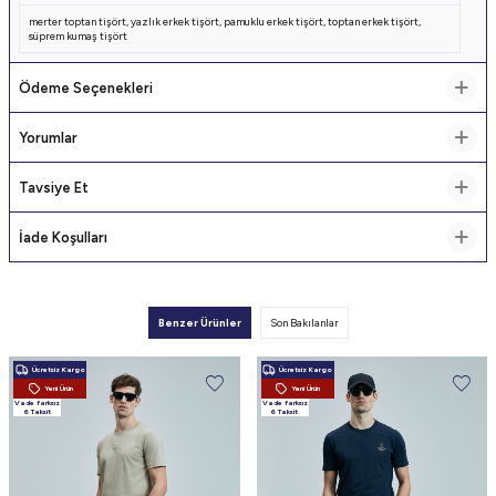
merter toptan tişört
,
yazlık erkek tişört
,
pamuklu erkek tişört
,
toptan erkek tişört
,
süprem kumaş tişört
Ödeme Seçenekleri
Yorumlar
Tavsiye Et
İade Koşulları
Benzer Ürünler
Son Bakılanlar
Ücretsiz Kargo
Ücretsiz Kargo
Yeni Ürün
Yeni Ürün
Vade farksız
Vade farksız
6 Taksit
6 Taksit