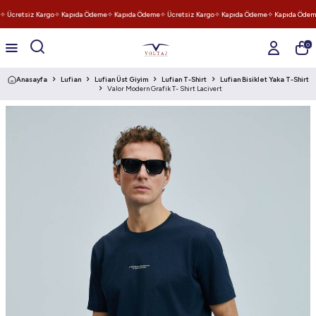
 Ücretsiz Kargo
✧ Kapıda Ödeme
✧ Kapıda Ödeme
✧ Ücretsiz Kargo
✧ Kapıda Ödeme
✧ Kapıda Ödem
0
Anasayfa
Lufian
Lufian Üst Giyim
Lufian T-Shirt
Lufian Bisiklet Yaka T-Shirt
Valor Modern Grafik T- Shirt Lacivert