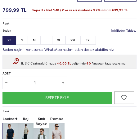
799,99
TL
Sepette Net %10 / 2 ve üzeri alımlarda %20 indirim
639,99
TL
Renk
Beden
Beden Tablosu
XS
S
M
L
XL
XXL
3XL
Beden seçimi konusunda WhatsApp hattımızdan destek alabilirsiniz
Bu ürünü satın aldığınızda
40,00
TL
değerinde
40
Parapuan kazanacaksınız.
ADET
SEPETE EKLE
Renk
Lacivert
Bej
Kırık
Pembe
Beyaz