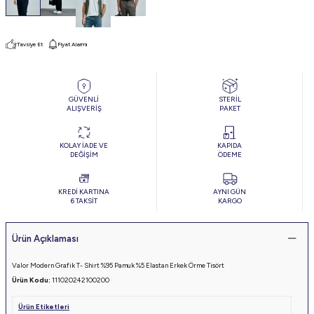
Tavsiye Et
Fiyat Alarmı
GÜVENLİ
STERİL
ALIŞVERİŞ
PAKET
KOLAY İADE VE
KAPIDA
DEĞİŞİM
ÖDEME
KREDİ KARTINA
AYNI GÜN
6 TAKSİT
KARGO
Ürün Açıklaması
Valor Modern Grafik T- Shirt %95 Pamuk %5 Elastan Erkek Örme Tisört
Ürün Kodu:
111020242100200
Ürün Etiketleri