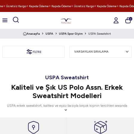
me
✧ Ücretsiz Kargo
✧ Kapıda Ödeme
✧ Kapıda Ödeme
✧ Ücretsiz Kargo
✧ Kapıda Ödeme
✧ Kapıda Öd
0
Anasayfa
USPA
USPA Spor Giyim
USPA Sweatshirt
FILTRE
USPA Sweatshirt
Kaliteli ve Şık US Polo Assn. Erkek
Sweatshirt Modelleri
USPA erkek sweatshirt, kalitesi ve eşsiz tarzıyla birçok kişinin tercihleri arasında
yer alır. Zengin Polo erkek sweatshirt koleksiyonu, sportif tarzı vurgulayan bir
seçimdir. Şıklığın konforla buluştuğu USPA kapşonlu sweatshirt ile farklı
ortamlarda stil sahibi görünmek mümkündür. Model seçeneklerinin farklı
özelliklerden ve stilden oluşması, her kullanıcının ihtiyaçlarına uygun tercih
yapmasını kolay hale getirir. Siz de başta US polo fermuarlı sweatshirt olmak