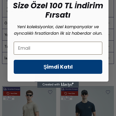
Size Özel 100 TL İndirim
merter toptan tişört
,
yazlık erkek tişört
,
pamuklu erkek tişört
,
toptan erkek tişört
,
Fırsatı
süprem kumaş tişört
Ödeme Seçenekleri
Yeni koleksiyonlar, özel kampanyalar ve
ayrıcalıklı fırsatlardan ilk siz haberdar olun.
Yorumlar
Email
Tavsiye Et
İade Koşulları
Şimdi Katıl
Benzer Ürünler
Son Bakılanlar
Ücretsiz Kargo
Ücretsiz Kargo
Yeni Ürün
Yeni Ürün
Vade farksız
Vade farksız
6 Taksit
6 Taksit