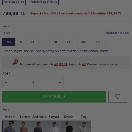
Ücretsiz Kargo
Vade farksız 6 Taksit
799,99
TL
Sepette Net %10 / 2 ve üzeri alımlarda %20 indirim
639,99
TL
Renk
Beden
Beden Tablosu
XS
S
M
L
XL
XXL
3XL
4XL
Beden seçimi konusunda WhatsApp hattımızdan destek alabilirsiniz
Bu ürünü satın aldığınızda
40,00
TL
değerinde
40
Parapuan kazanacaksınız.
ADET
SEPETE EKLE
Renk
Vizon
Tarçın
Antrasit
Beyaz
Siyah
Taş