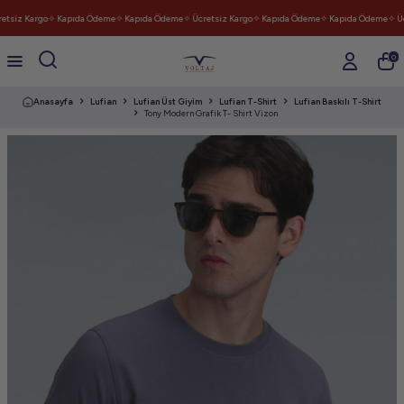
tsiz Kargo
✧ Kapıda Ödeme
✧ Kapıda Ödeme
✧ Ücretsiz Kargo
✧ Kapıda Ödeme
✧ Kapıda Ödeme
✧ Üc
0
Anasayfa
Lufian
Lufian Üst Giyim
Lufian T-Shirt
Lufian Baskılı T-Shirt
Tony Modern Grafik T- Shirt Vizon