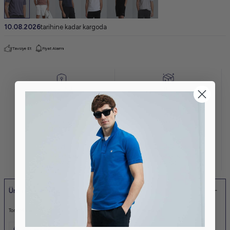
10.08.2026
tarihine kadar kargoda
Tavsiye Et
Fiyat Alarmı
GÜVENLİ
STERİL
ALIŞVERİŞ
PAKET
KOLAY İADE VE
KAPIDA
DEĞİŞİM
ÖDEME
KREDİ KARTINA
AYNI GÜN
6 TAKSİT
KARGO
Ürün Açıklaması
Tony Modern Grafik T- Shirt %95 Pamuk%5 Elastan Erkek Örme Tisört
Ürün Etiketleri