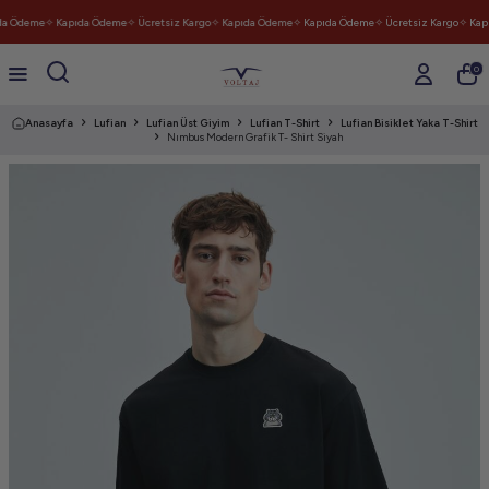
a Ödeme
✧ Kapıda Ödeme
✧ Ücretsiz Kargo
✧ Kapıda Ödeme
✧ Kapıda Ödeme
✧ Ücretsiz Kargo
✧ Kap
0
Anasayfa
Lufian
Lufian Üst Giyim
Lufian T-Shirt
Lufian Bisiklet Yaka T-Shirt
Nımbus Modern Grafik T- Shirt Siyah