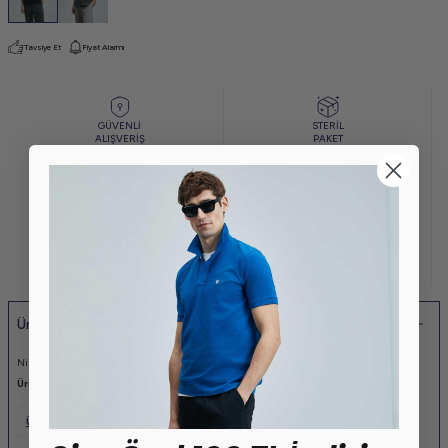
Tavsiye Et
Fiyat Alarmı
GÜVENLİ
STERİL
ALIŞVERİŞ
PAKET
KOLAY İADE VE
KAPIDA
DEĞİŞİM
ÖDEME
KREDİ KARTINA
AYNI GÜN
6 TAKSİT
KARGO
Ürün Açıklaması
Nimbus Modern Grafik T- Shirt %95 Pamuk %5 Elastan Erkek Örme Tisört
Ürün Kodu:
111020251100100
Ürün Etiketleri