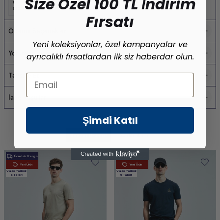
Size Özel 100 TL İndirim
merter toptan tişört
,
yazlık erkek tişört
,
pamuklu erkek tişört
,
toptan erkek tişört
,
süprem kumaş tişört
Fırsatı
Ödeme Seçenekleri
Yeni koleksiyonlar, özel kampanyalar ve
Yorumlar
ayrıcalıklı fırsatlardan ilk siz haberdar olun.
Tavsiye Et
Email
İade Koşulları
Şimdi Katıl
Benzer Ürünler
Son Bakılanlar
Ücretsiz Kargo
Ücretsiz Kargo
Yeni Ürün
Yeni Ürün
Vade farksız
Vade farksız
6 Taksit
6 Taksit