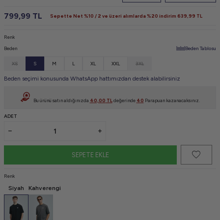
799,99
TL
Sepette Net %10 / 2 ve üzeri alımlarda %20 indirim
639,99
TL
Renk
Beden
Beden Tablosu
XS
S
M
L
XL
XXL
3XL
Beden seçimi konusunda WhatsApp hattımızdan destek alabilirsiniz
Bu ürünü satın aldığınızda
40,00
TL
değerinde
40
Parapuan kazanacaksınız.
ADET
SEPETE EKLE
Renk
Siyah
Kahverengi