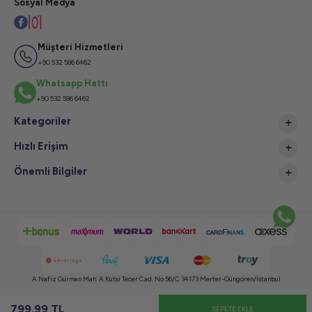
Sosyal Medya
Müşteri Hizmetleri
+90 532 586 6462
Whatsapp Hattı
+90 532 586 6462
Kategoriler
Hızlı Erişim
Önemli Bilgiler
A.Nafiz Gürman Mah. A.Kutsi Tecer Cad. No:56/C 34173 Merter-Güngören/İstanbul
Copyright © 2024 Tüm Hakları Saklıdır, Kopyalanamaz.
799,99
TL
SEPETE EKLE