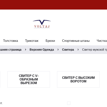
Толстовка
Трикотаж
Брюки
Спортивные штаны
Чистка
шняя страница
Верхняя Одежда
Свитера
Свитер мужской т
СВИТЕР С V-
СВИТЕР С ВЫСОКИМ
ОБРАЗНЫМ
ВОРОТОМ
ВЫРЕЗОМ
т.