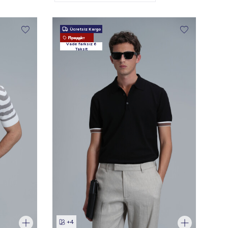
Ücretsiz Kargo
Новый Продукт
Vade farksız 6
Taksit
+4