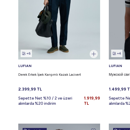
+6
+4
LUFIAN
LUFIAN
Derek Erkek İpek Karışımlı Kazak Lacivert
Мужской сви
2.399,99
TL
1.499,99
T
Sepette Net %10 / 2 ve üzeri
1.919,99
Sepette Ne
alımlarda %20 indirim
TL
alımlarda %