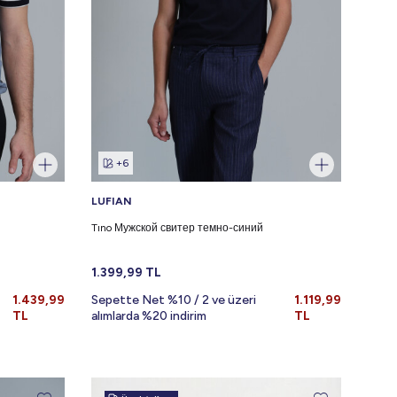
+6
LUFIAN
Tıno Мужской свитер темно-синий
1.399,99
TL
1.439,99
Sepette Net %10 / 2 ve üzeri
1.119,99
TL
alımlarda %20 indirim
TL