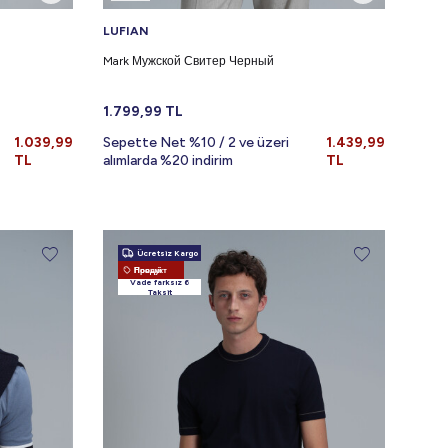
LUFIAN
Mark Мужской Свитер Черный
1.799,99
TL
1.039,99
Sepette Net %10 / 2 ve üzeri
1.439,99
TL
alımlarda %20 indirim
TL
Ücretsiz Kargo
Новый Продукт
Vade farksız 6
Taksit