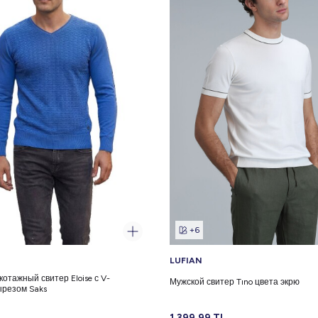
+6
LUFIAN
отажный свитер Eloise с V-
Мужской свитер Tıno цвета экрю
резом Saks
1.399,99
TL