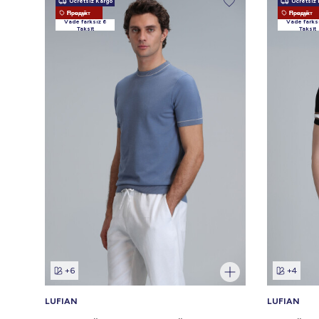
Ücretsiz Kargo
Ücretsiz 
Новый Продукт
Новый Продукт
Vade farksız 6
Vade farks
Taksit
Taksit
+6
+4
LUFIAN
LUFIAN