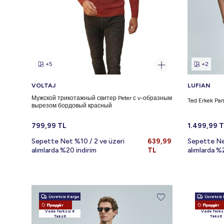
+5
+2
VOLTAJ
LUFIAN
Мужской трикотажный свитер Peter с v-образным
Ted Erkek Pa
вырезом бордовый красный
799,99
TL
1.499,99
T
Sepette Net %10 / 2 ve üzeri
639,99
Sepette Ne
alımlarda %20 indirim
TL
alımlarda %
Ücretsiz Kargo
Ücretsiz 
Новый Продукт
Новый Продукт
Vade farksız 6
Vade farks
Taksit
Taksit