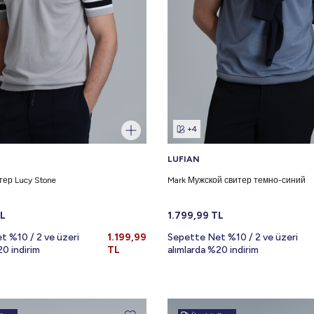
+4
LUFIAN
тер Lucy Stone
Mark Мужской свитер темно-синий
L
1.799,99
TL
t %10 / 2 ve üzeri
1.199,99
Sepette Net %10 / 2 ve üzeri
20 indirim
TL
alımlarda %20 indirim