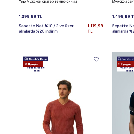
Tıno Мужской свитер темно-синий
Мужской сви
1.399,99
TL
1.499,99
T
Sepette Net %10 / 2 ve üzeri
1.119,99
Sepette Ne
alımlarda %20 indirim
TL
alımlarda %
Ücretsiz Kargo
Ücretsiz 
Новый Продукт
Новый Продукт
Vade farksız 6
Vade farks
Taksit
Taksit