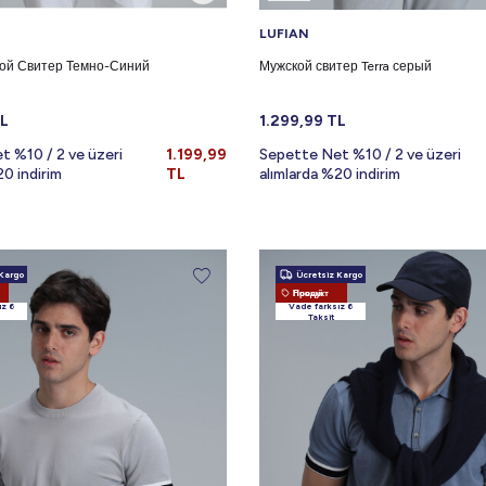
LUFIAN
кой Свитер Темно-Синий
Мужской свитер Terra серый
L
1.299,99
TL
t %10 / 2 ve üzeri
1.199,99
Sepette Net %10 / 2 ve üzeri
20 indirim
TL
alımlarda %20 indirim
Kargo
Ücretsiz Kargo
Новый Продукт
ız 6
Vade farksız 6
Taksit