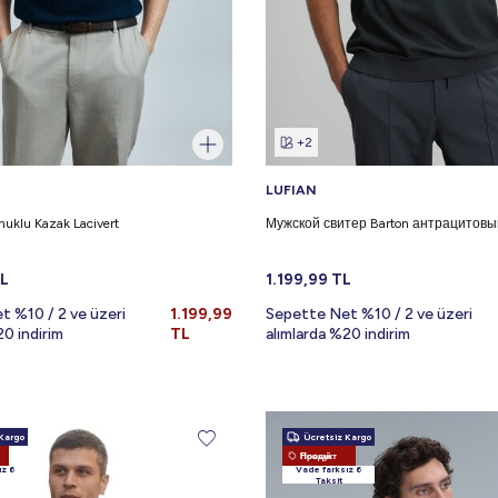
+2
LUFIAN
muklu Kazak Lacivert
Мужской свитер Barton антрацитовы
L
1.199,99
TL
t %10 / 2 ve üzeri
1.199,99
Sepette Net %10 / 2 ve üzeri
20 indirim
TL
alımlarda %20 indirim
Kargo
Ücretsiz Kargo
Новый Продукт
ız 6
Vade farksız 6
Taksit