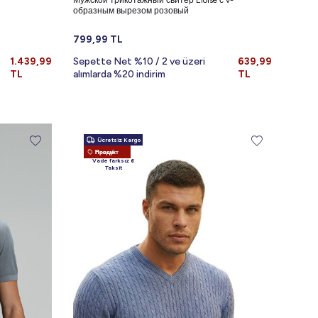
Мужской трикотажный свитер Eloise с v-
образным вырезом розовый
799,99
TL
1.439,99
Sepette Net %10 / 2 ve üzeri
639,99
TL
alımlarda %20 indirim
TL
Ücretsiz Kargo
Новый Продукт
Vade farksız 6
Taksit