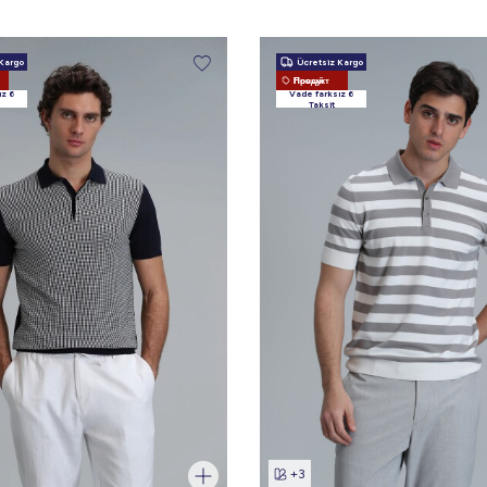
Kargo
Ücretsiz Kargo
Новый Продукт
ız 6
Vade farksız 6
Taksit
+3