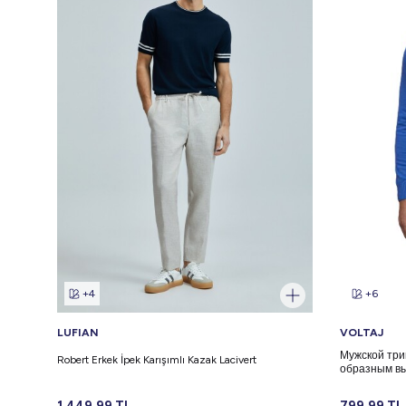
+4
+6
LUFIAN
VOLTAJ
Мужской трик
Robert Erkek İpek Karışımlı Kazak Lacivert
образным вы
1.449,99
TL
799,99
TL