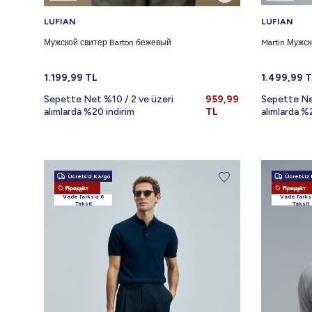
LUFIAN
LUFIAN
Мужской свитер Barton бежевый
Martin Мужс
1.199,99
TL
1.499,99
T
Sepette Net %10 / 2 ve üzeri
959,99
Sepette Ne
alımlarda %20 indirim
TL
alımlarda %
Ücretsiz Kargo
Ücretsiz 
Новый Продукт
Новый Продукт
Vade farksız 6
Vade farks
Taksit
Taksit