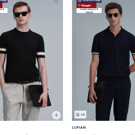
Kargo
Ücretsiz Kargo
Новый Продукт
ız 6
Vade farksız 6
Taksit
+4
LUFIAN