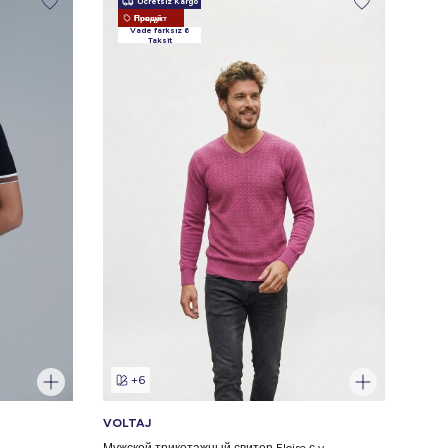
Ücretsiz Kargo
Новый Продукт
Vade farksız 6
Taksit
+6
VOLTAJ