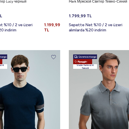
тер Lucy черный
Mark Мужской Свитер Темно-Синий
L
1.799,99
TL
t %10 / 2 ve üzeri
1.199,99
Sepette Net %10 / 2 ve üzeri
20 indirim
TL
alımlarda %20 indirim
Kargo
Ücretsiz Kargo
Новый Продукт
ız 6
Vade farksız 6
Taksit