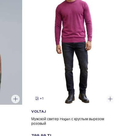
+1
VOLTAJ
Мужской свитер Hogan с круглым вырезом
розовый
799,99
TL