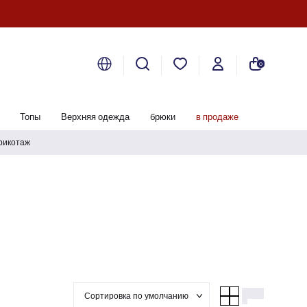
0
Топы
Верхняя одежда
брюки
в продаже
рикотаж