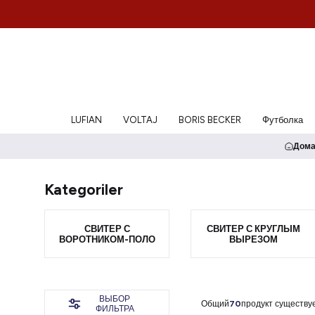
LUFIAN
VOLTAJ
BORIS BECKER
Футболка
Дома
Kategoriler
СВИТЕР С
СВИТЕР С КРУГЛЫМ
ВОРОТНИКОМ-ПОЛО
ВЫРЕЗОМ
ВЫБОР
Общий
70
продукт существуе
ФИЛЬТРА