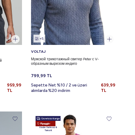
+5
VOLTAJ
Мужской трикотажный свитер Peter с V-
й
образным вырезом индиго
799,99
TL
959,99
Sepette Net %10 / 2 ve üzeri
639,99
TL
alımlarda %20 indirim
TL
Ücretsiz Kargo
Новый Продукт
Vade farksız 6
Taksit