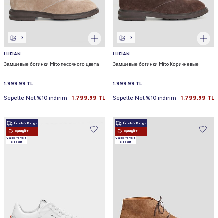
+3
+3
LUFIAN
LUFIAN
Замшевые ботинки Mito песочного цвета
Замшевые ботинки Mito Коричневые
1.999,99
TL
1.999,99
TL
Sepette Net %10 indirim
1.799,99
TL
Sepette Net %10 indirim
1.799,99
TL
Ücretsiz Kargo
Ücretsiz Kargo
Новый Продукт
Новый Продукт
Vade farksız
Vade farksız
6 Taksit
6 Taksit