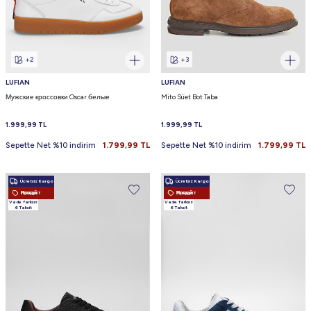
+2
+3
LUFIAN
LUFIAN
Мужские кроссовки Oscar белые
Mito Süet Bot Taba
Size Özel 100 TL İndirim
1.999,99
TL
1.999,99
TL
Fırsatı
Sepette Net %10 indirim
1.799,99
TL
Sepette Net %10 indirim
1.799,99
TL
Yeni koleksiyonlar, özel kampanyalar ve
Ücretsiz Kargo
Ücretsiz Kargo
ayrıcalıklı fırsatlardan ilk siz haberdar olun.
Новый Продукт
Новый Продукт
Vade farksız
Vade farksız
6 Taksit
6 Taksit
Email
Şimdi Katıl