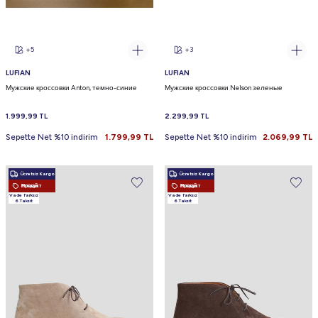
+5
+3
LUFIAN
LUFIAN
Мужские кроссовки Anton, темно-синие
Мужские кроссовки Nelson зеленые
1.999,99
TL
2.299,99
TL
Sepette Net %10 indirim
1.799,99
TL
Sepette Net %10 indirim
2.069,99
TL
Ücretsiz Kargo
Ücretsiz Kargo
Новый Продукт
Новый Продукт
Vade farksız
Vade farksız
6 Taksit
6 Taksit