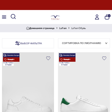
0
Домашняя страница
Lufian
Lufian Обувь
ВЫБОР ФИЛЬТРА
Ücretsiz Kargo
Ücretsiz Kargo
Новый Продукт
Новый Продукт
Vade farksız
Vade farksız
6 Taksit
6 Taksit