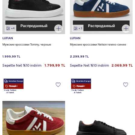
Распроданный
Распроданный
+4
+3
LUFIAN
LUFIAN
Мужские кроссовки Tommy, черные
Мужские кроссовки Nelson темно-синие
1.999,99
TL
2.299,99
TL
Sepette Net %10 indirim
1.799,99
TL
Sepette Net %10 indirim
2.069,99
TL
Ücretsiz Kargo
Ücretsiz Kargo
Новый Продукт
Новый Продукт
Vade farksız
Vade farksız
6 Taksit
6 Taksit