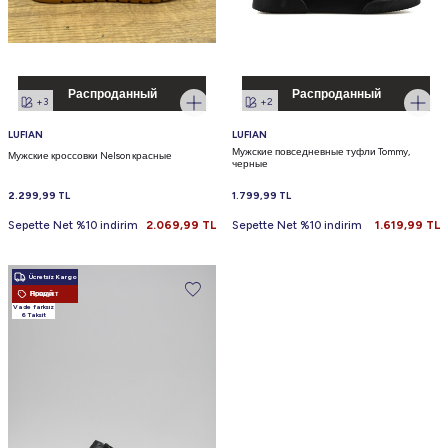
Распроданный
Распроданный
+3
+2
LUFIAN
LUFIAN
Мужские повседневные туфли Tommy,
Мужские кроссовки Nelson красные
черные
2.299,99
TL
1.799,99
TL
Sepette Net %10 indirim
2.069,99
TL
Sepette Net %10 indirim
1.619,99
TL
Ücretsiz Kargo
Новый Продукт
Vade farksız
6 Taksit