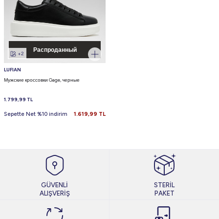
Распроданный
+2
LUFIAN
Мужские кроссовки Gage, черные
1.799,99
TL
Sepette Net %10 indirim
1.619,99
TL
GÜVENLİ
STERİL
ALIŞVERİŞ
PAKET