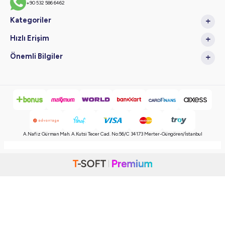
+90 532 586 6462
Kategoriler
Hızlı Erişim
Önemli Bilgiler
A.Nafiz Gürman Mah. A.Kutsi Tecer Cad. No:56/C 34173 Merter-Güngören/İstanbul