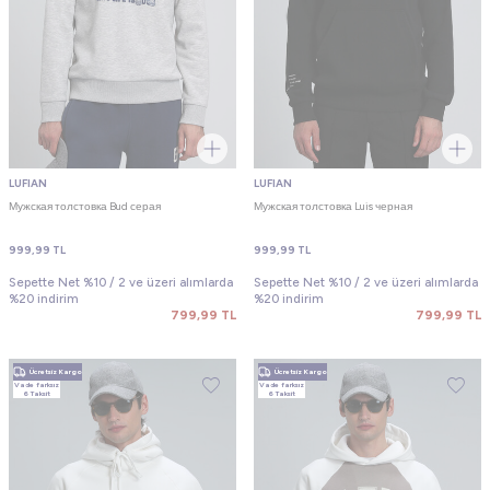
LUFIAN
LUFIAN
Мужская толстовка Bud серая
Мужская толстовка Luis черная
999,99
TL
999,99
TL
Sepette Net %10 / 2 ve üzeri alımlarda
Sepette Net %10 / 2 ve üzeri alımlarda
%20 indirim
%20 indirim
799,99
TL
799,99
TL
Ücretsiz Kargo
Ücretsiz Kargo
Vade farksız
Vade farksız
6 Taksit
6 Taksit