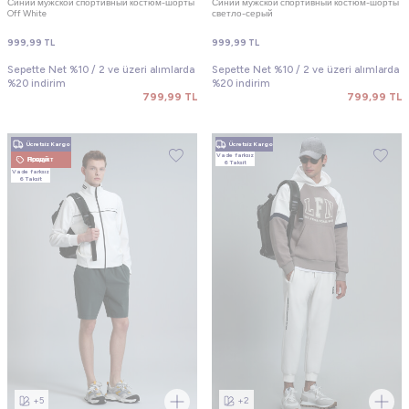
Синий мужской спортивный костюм-шорты
Синий мужской спортивный костюм-шорты
Off White
светло-серый
999,99
TL
999,99
TL
Sepette Net %10 / 2 ve üzeri alımlarda
Sepette Net %10 / 2 ve üzeri alımlarda
%20 indirim
%20 indirim
799,99
TL
799,99
TL
Ücretsiz Kargo
Ücretsiz Kargo
Vade farksız
Новый Продукт
6 Taksit
Vade farksız
6 Taksit
+5
+2