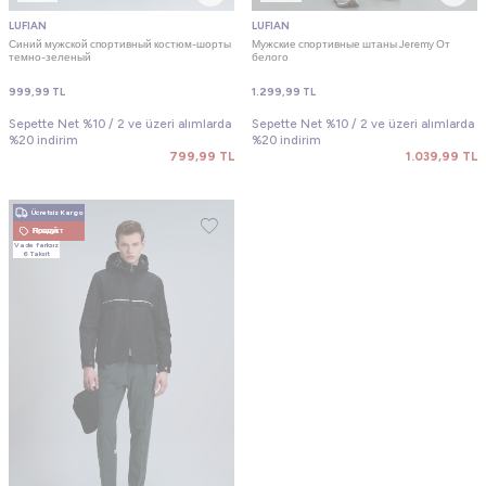
LUFIAN
LUFIAN
Синий мужской спортивный костюм-шорты
Мужские спортивные штаны Jeremy От
темно-зеленый
белого
999,99
TL
1.299,99
TL
Sepette Net %10 / 2 ve üzeri alımlarda
Sepette Net %10 / 2 ve üzeri alımlarda
%20 indirim
%20 indirim
799,99
TL
1.039,99
TL
Ücretsiz Kargo
Новый Продукт
Vade farksız
6 Taksit