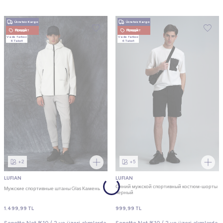
Ücretsiz Kargo
Ücretsiz Kargo
Новый Продукт
Новый Продукт
Vade farksız
Vade farksız
6 Taksit
6 Taksit
+2
+5
LUFIAN
LUFIAN
Синий мужской спортивный костюм-шорты
Мужские спортивные штаны Glas Камень
черный
1.499,99
TL
999,99
TL