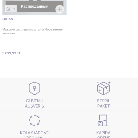
Распроданный
+4
LUFIAN
Мужские спортивные штаны Mode темно-
зеленые
1.299,99
TL
GÜVENLİ
STERİL
ALIŞVERİŞ
PAKET
KOLAY İADE VE
KAPIDA