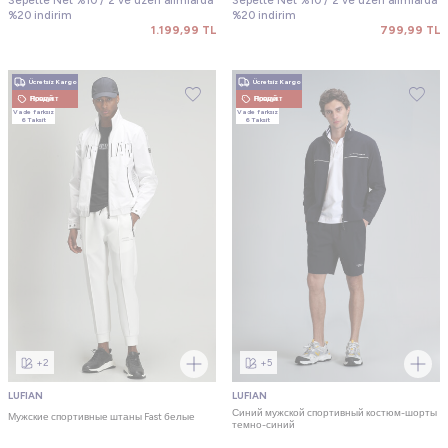
Sepette Net %10 / 2 ve üzeri alımlarda
Sepette Net %10 / 2 ve üzeri alımlarda
%20 indirim
%20 indirim
1.199,99
TL
799,99
TL
Ücretsiz Kargo
Ücretsiz Kargo
Новый Продукт
Новый Продукт
Vade farksız
Vade farksız
6 Taksit
6 Taksit
+2
+5
LUFIAN
LUFIAN
Синий мужской спортивный костюм-шорты
Мужские спортивные штаны Fast белые
темно-синий