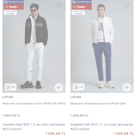
Ücretsiz Kargo
Ücretsiz Kargo
Новый Продукт
Новый Продукт
Vade farksız
Vade farksız
6 Taksit
6 Taksit
+4
+4
LUFIAN
LUFIAN
Мужские спортивные штаны Mode Off-White
Мужские спортивные штаны Mode Saks
1.299,99
TL
1.299,99
TL
Sepette Net %10 / 2 ve üzeri alımlarda
Sepette Net %10 / 2 ve üzeri alımlarda
%20 indirim
%20 indirim
1.039,99
TL
1.039,99
TL