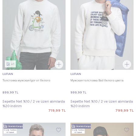
+1
LUFIAN
LUFIAN
Толстовка мужская Igor от белого
Мужская толстовка Bud белого цвета
899,99
TL
999,99
TL
Sepette Net %10 / 2 ve üzeri alımlarda
Sepette Net %10 / 2 ve üzeri alımlarda
%20 indirim
%20 indirim
719,99
TL
799,99
TL
Ücretsiz Kargo
Ücretsiz Kargo
Vade farksız
Vade farksız
6 Taksit
6 Taksit