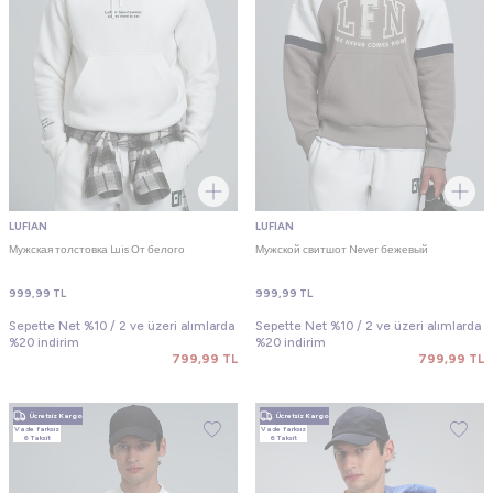
LUFIAN
LUFIAN
Мужская толстовка Luis От белого
Мужской свитшот Never бежевый
999,99
TL
999,99
TL
Sepette Net %10 / 2 ve üzeri alımlarda
Sepette Net %10 / 2 ve üzeri alımlarda
%20 indirim
%20 indirim
799,99
TL
799,99
TL
Ücretsiz Kargo
Ücretsiz Kargo
Vade farksız
Vade farksız
6 Taksit
6 Taksit