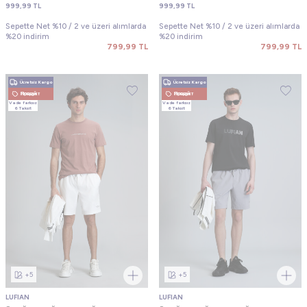
999,99
TL
999,99
TL
Sepette Net %10 / 2 ve üzeri alımlarda
Sepette Net %10 / 2 ve üzeri alımlarda
%20 indirim
%20 indirim
799,99
TL
799,99
TL
Ücretsiz Kargo
Ücretsiz Kargo
Новый Продукт
Новый Продукт
Vade farksız
Vade farksız
6 Taksit
6 Taksit
+5
+5
LUFIAN
LUFIAN