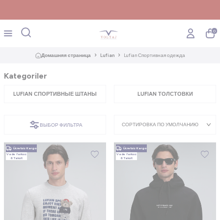
0
Домашняя страница
Lufian
Lufian Спортивная одежда
Kategoriler
LUFIAN СПОРТИВНЫЕ ШТАНЫ
LUFIAN ТОЛСТОВКИ
ВЫБОР ФИЛЬТРА
Ücretsiz Kargo
Ücretsiz Kargo
Vade farksız
Vade farksız
6 Taksit
6 Taksit