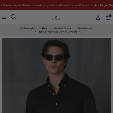
da Ödeme
✧ Kapıda Ödeme
✧ Ücretsiz Kargo
✧ Kapıda Ödeme
✧ Kapıda Ödeme
✧ Ücretsiz Kargo
✧ Kap
0
Anasayfa
Lufian
Lufian Üst Giyim
Lufian Gömlek
Pitaya Erkek Keten Gömlek Comfort Fit