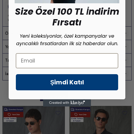
Ürün Etiketleri
Size Özel 100 TL İndirim
merter toptan erkek giyim
,
erkek uzun kollu gömlek
,
merter toptan gömlek
,
Fırsatı
yakası düğmeli gömlek
Ödeme Seçenekleri
Yeni koleksiyonlar, özel kampanyalar ve
ayrıcalıklı fırsatlardan ilk siz haberdar olun.
Yorumlar
Email
Tavsiye Et
İade Koşulları
Şimdi Katıl
Benzer Ürünler
Son Bakılanlar
Ücretsiz Kargo
Ücretsiz Kargo
Yeni Ürün
Yeni Ürün
Vade farksız
Vade farksız
6 Taksit
6 Taksit