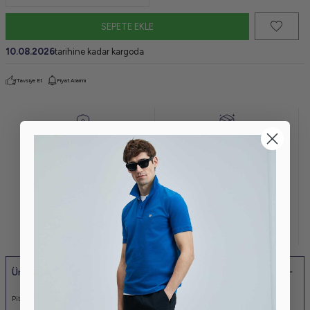
SEPETE EKLE
10.08.2026
tarihine kadar kargoda
Tavsiye Et
Fiyat Alarmı
GÜVENLİ
STERİL
ALIŞVERİŞ
PAKET
KOLAY İADE VE
KAPIDA
DEĞİŞİM
ÖDEME
KREDİ KARTINA
AYNI GÜN
6 TAKSİT
KARGO
Ürün Açıklaması
Pitaya Erkek Keten Gömlek Comfort Fit %100 Keten Dokuma Erkek Gömlek