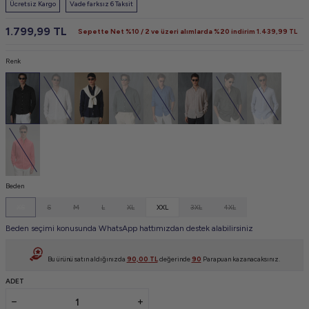
Ücretsiz Kargo
Vade farksız 6 Taksit
1.799,99
TL
Sepette Net %10 / 2 ve üzeri alımlarda %20 indirim
1.439,99
TL
Renk
Beden
XS
S
M
L
XL
XXL
3XL
4XL
Beden seçimi konusunda WhatsApp hattımızdan destek alabilirsiniz
Bu ürünü satın aldığınızda
90,00
TL
değerinde
90
Parapuan kazanacaksınız.
ADET