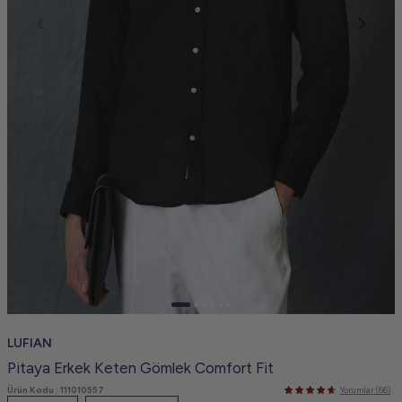
LUFIAN
Pitaya Erkek Keten Gömlek Comfort Fit
Ürün Kodu :
111010557
Yorumlar (66)