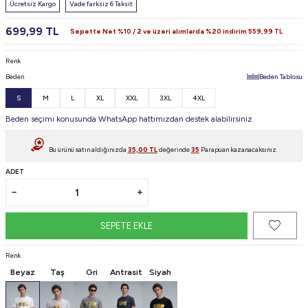
Ücretsiz Kargo
Vade farksız 6 Taksit
699,99
TL
Sepette Net %10 / 2 ve üzeri alımlarda %20 indirim
559,99
TL
Renk
Beden
Beden Tablosu
S
M
L
XL
XXL
3XL
4XL
Beden seçimi konusunda WhatsApp hattımızdan destek alabilirsiniz
Bu ürünü satın aldığınızda
35,00
TL
değerinde
35
Parapuan kazanacaksınız.
ADET
SEPETE EKLE
Renk
Beyaz
Taş
Gri
Antrasit
Siyah