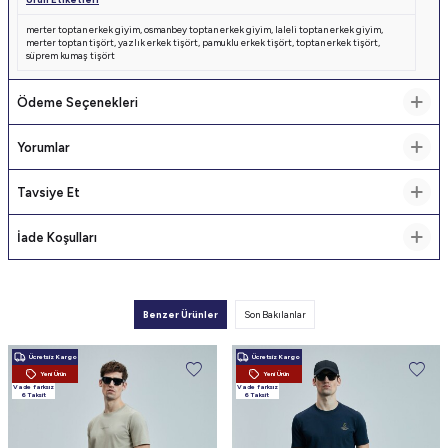
merter toptan erkek giyim
,
osmanbey toptan erkek giyim
,
laleli toptan erkek giyim
,
merter toptan tişört
,
yazlık erkek tişört
,
pamuklu erkek tişört
,
toptan erkek tişört
,
süprem kumaş tişört
Ödeme Seçenekleri
Yorumlar
Tavsiye Et
İade Koşulları
Benzer Ürünler
Son Bakılanlar
Ücretsiz Kargo
Ücretsiz Kargo
Yeni Ürün
Yeni Ürün
Vade farksız
Vade farksız
6 Taksit
6 Taksit