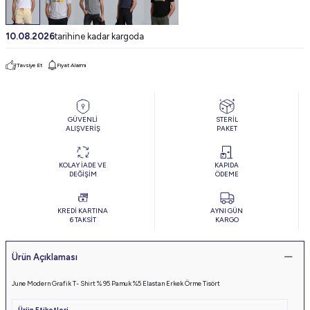
10.08.2026
tarihine kadar kargoda
Tavsiye Et
Fiyat Alarmı
GÜVENLİ
STERİL
ALIŞVERİŞ
PAKET
KOLAY İADE VE
KAPIDA
DEĞİŞİM
ÖDEME
KREDİ KARTINA
AYNI GÜN
6 TAKSİT
KARGO
Ürün Açıklaması
June Modern Grafik T- Shirt % 95 Pamuk %5 Elastan Erkek Örme Tisört
Ürün Etiketleri