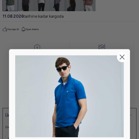
11.08.2026
tarihine kadar kargoda
Tavsiye Et
Fiyat Alarmı
GÜVENLİ
STERİL
ALIŞVERİŞ
PAKET
KOLAY İADE VE
KAPIDA
DEĞİŞİM
ÖDEME
KREDİ KARTINA
AYNI GÜN
6 TAKSİT
KARGO
Ürün Açıklaması
Exotic Modern Grafik T- Shirt %95 Pamuk%5 Elastan Erkek Örme Tisört
Ürün Etiketleri