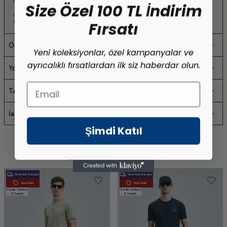
Size Özel 100 TL İndirim
merter toptan tişört
,
yazlık erkek tişört
,
pamuklu erkek tişört
,
toptan erkek tişört
,
Fırsatı
merter toptan erkek giyim
,
osmanbey toptan erkek giyim
,
laleli toptan erkek giyim
Ödeme Seçenekleri
Yeni koleksiyonlar, özel kampanyalar ve
ayrıcalıklı fırsatlardan ilk siz haberdar olun.
Yorumlar
Email
Tavsiye Et
İade Koşulları
Şimdi Katıl
Benzer Ürünler
Son Bakılanlar
Ücretsiz Kargo
Ücretsiz Kargo
Yeni Ürün
Yeni Ürün
Vade farksız
Vade farksız
6 Taksit
6 Taksit