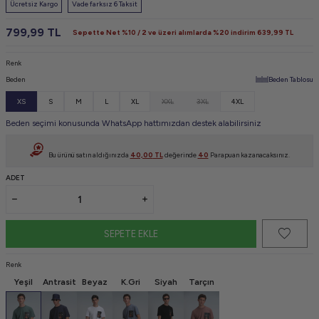
Ücretsiz Kargo
Vade farksız 6 Taksit
799,99
TL
Sepette Net %10 / 2 ve üzeri alımlarda %20 indirim
639,99
TL
Renk
Beden
Beden Tablosu
XS
S
M
L
XL
XXL
3XL
4XL
Beden seçimi konusunda WhatsApp hattımızdan destek alabilirsiniz
Bu ürünü satın aldığınızda
40,00
TL
değerinde
40
Parapuan kazanacaksınız.
ADET
SEPETE EKLE
Renk
Yeşil
Antrasit
Beyaz
K.Gri
Siyah
Tarçın