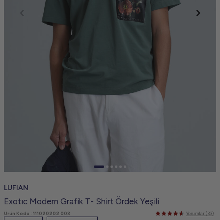
LUFIAN
Exotıc Modern Grafik T- Shirt Ördek Yeşili
Ürün Kodu :
111020202 003
Yorumlar (33)