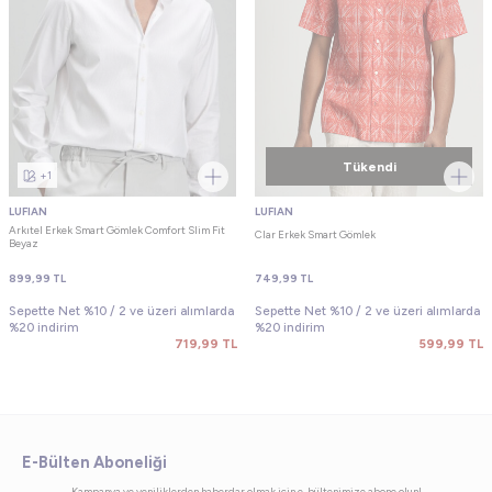
Tükendi
+1
LUFIAN
LUFIAN
Arkıtel Erkek Smart Gömlek Comfort Slim Fit
Clar Erkek Smart Gömlek
Beyaz
899,99
TL
749,99
TL
Sepette Net %10 / 2 ve üzeri alımlarda
Sepette Net %10 / 2 ve üzeri alımlarda
%20 indirim
%20 indirim
719,99
TL
599,99
TL
E-Bülten Aboneliği
Kampanya ve yeniliklerden haberdar olmak için e-bültenimize abone olun!