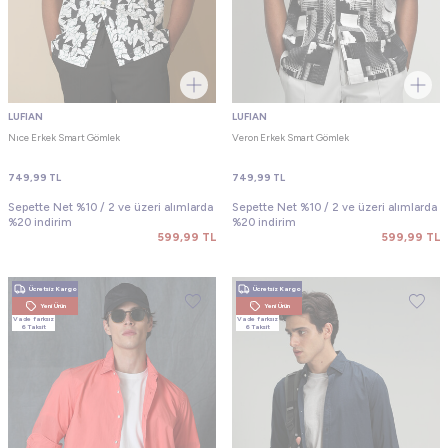
LUFIAN
LUFIAN
Nıce Erkek Smart Gömlek
Veron Erkek Smart Gömlek
749,99
TL
749,99
TL
Sepette Net %10 / 2 ve üzeri alımlarda
Sepette Net %10 / 2 ve üzeri alımlarda
%20 indirim
%20 indirim
599,99
TL
599,99
TL
Ücretsiz Kargo
Ücretsiz Kargo
Yeni Ürün
Yeni Ürün
Vade farksız
Vade farksız
6 Taksit
6 Taksit