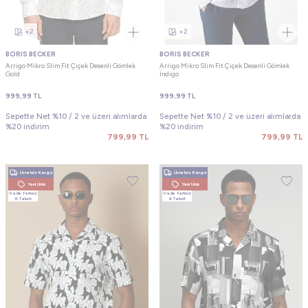
+2
+2
BORIS BECKER
BORIS BECKER
Arrigo Mikro Slim Fit Çiçek Desenli Gömlek
Arrigo Mikro Slim Fit Çiçek Desenli Gömlek
Gold
İndigo
999,99
TL
999,99
TL
Sepette Net %10 / 2 ve üzeri alımlarda
Sepette Net %10 / 2 ve üzeri alımlarda
%20 indirim
%20 indirim
799,99
TL
799,99
TL
Ücretsiz Kargo
Ücretsiz Kargo
Yeni Ürün
Yeni Ürün
Vade farksız
Vade farksız
6 Taksit
6 Taksit