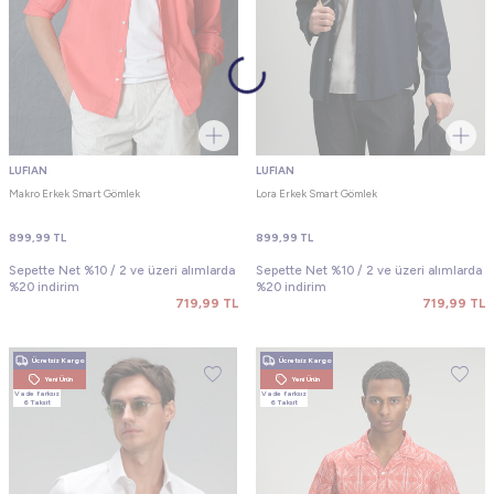
LUFIAN
LUFIAN
Makro Erkek Smart Gömlek
Lora Erkek Smart Gömlek
899,99
TL
899,99
TL
Sepette Net %10 / 2 ve üzeri alımlarda
Sepette Net %10 / 2 ve üzeri alımlarda
%20 indirim
%20 indirim
719,99
TL
719,99
TL
Ücretsiz Kargo
Ücretsiz Kargo
Yeni Ürün
Yeni Ürün
Vade farksız
Vade farksız
6 Taksit
6 Taksit