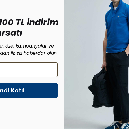
Sepetim
100 TL İndirim
Müşteri Hizmetleri
İndirimdekiler
ırsatı
Yeni Ürünler
lar, özel kampanyalar ve
Anasayfa
ardan ilk siz haberdar olun.
mdi Katıl