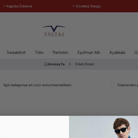
✧ Kapıda Ödeme
✧ Ücretsiz Kargo
Sweatshirt
Triko
Pantolon
Eşofman Altı
Ayakkabı
Ü
Anasayfa
Erkek Boxer
İlgili kategoriye ait ürün bulunmamaktadır.
Tükenenleri 
ler
Hızlı Erişim