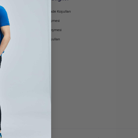
Garanti ve İade Koşulları
Satış Sözleşmesi
Üyelik Sözleşmesi
Teslimat Koşulları