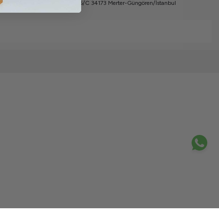
 Mah. A.Kutsi Tecer Cad. No:56/C 34173 Merter-Güngören/İstanbul