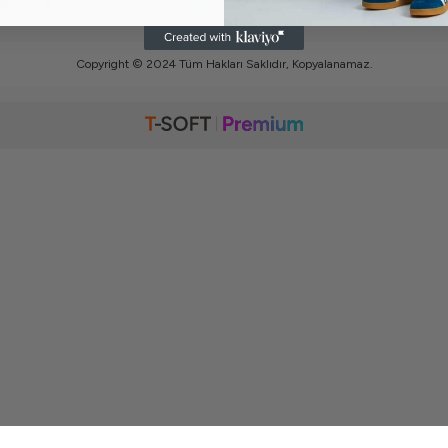
A.Nafiz Gürman
Copyright © 2024 Tüm Hakları Saklıdır, Kopyalanamaz.