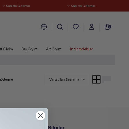
✧ Kapıda Ödeme
✧ Kapıda Ödeme
0
st Giyim
Dış Giyim
Alt Giyim
İndirimdekiler
gösterme
Önemli Bilgiler