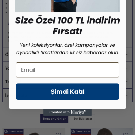
Günlük kullanım için ideal, her tarza uyum sağlayan klasik siyah rengi.
Kolayca kombinlenebilir, hem spor hem de şık görünüm için mükemmel bir tercih.
Yüksek kaliteli malzeme ile uzun ömürlü kullanım garantisi.
Size Özel 100 TL İndirim
Ürün Etiketleri
Fırsatı
merter toptan tişört
,
yazlık erkek tişört
,
pamuklu erkek tişört
,
pike kumaş tişört
,
toptan erkek tişört
,
merter toptan erkek giyim
,
osmanbey toptan erkek giyim
,
laleli toptan erkek giyim
Yeni koleksiyonlar, özel kampanyalar ve
ayrıcalıklı fırsatlardan ilk siz haberdar olun.
Ödeme Seçenekleri
Email
Yorumlar
Tavsiye Et
Şimdi Katıl
İade Koşulları
Benzer Ürünler
Son Bakılanlar
Ücretsiz Kargo
Ücretsiz Kargo