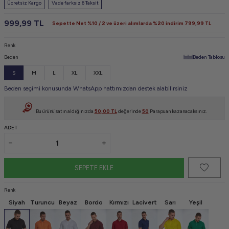
Ücretsiz Kargo
Vade farksız 6 Taksit
999,99
TL
Sepette Net %10 / 2 ve üzeri alımlarda %20 indirim
799,99
TL
Renk
Beden
Beden Tablosu
S
M
L
XL
XXL
Beden seçimi konusunda WhatsApp hattımızdan destek alabilirsiniz
Bu ürünü satın aldığınızda
50,00
TL
değerinde
50
Parapuan kazanacaksınız.
ADET
SEPETE EKLE
Renk
Siyah
Turuncu
Beyaz
Bordo
Kırmızı
Lacivert
Sarı
Yeşil