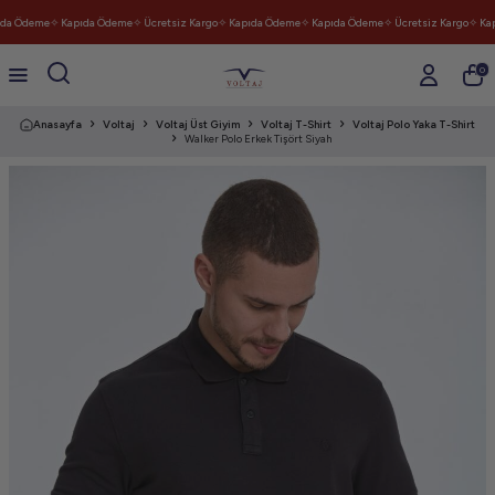
da Ödeme
✧ Kapıda Ödeme
✧ Ücretsiz Kargo
✧ Kapıda Ödeme
✧ Kapıda Ödeme
✧ Ücretsiz Kargo
✧ Kap
0
Anasayfa
Voltaj
Voltaj Üst Giyim
Voltaj T-Shirt
Voltaj Polo Yaka T-Shirt
Walker Polo Erkek Tişört Siyah