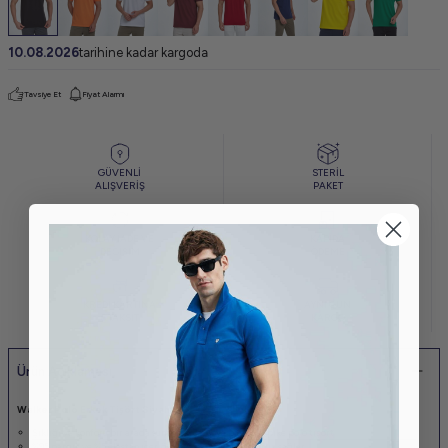
10.08.2026
tarihine kadar kargoda
Tavsiye Et
Fiyat Alarmı
GÜVENLİ
STERİL
ALIŞVERİŞ
PAKET
KOLAY İADE VE
KAPIDA
DEĞİŞİM
ÖDEME
KREDİ KARTINA
AYNI GÜN
6 TAKSİT
KARGO
Ürün Açıklaması
Walker Polo Erkek Tişört Siyah
Şıklığı ve konforu bir arada sunan parça boya pamuklu pike polo tişört.
%95 pamuk ve %5 elastan içeriği ile yumuşak bir dokunuş sağlar.