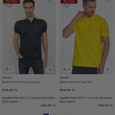
Yeni Ürün
Yeni Ürün
Vade farksız
Vade farksız
6 Taksit
6 Taksit
+2
+8
VOLTAJ
VOLTAJ
Bandon Polo Erkek Tişört Lacivert
Walker Polo Erkek Tişört Sarı
699,99
TL
999,99
TL
Sepette Net %10 / 2 ve üzeri alımlarda
Sepette Net %10 / 2 ve üzeri alımlarda
%20 indirim
%20 indirim
559,99
TL
799,99
TL