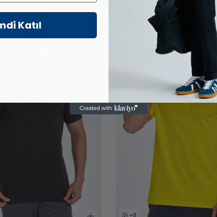
mdi Katıl
Kargo
Ücretsiz Kargo
n
Yeni Ürün
ız 6
Vade farksız 6
Taksit
+8