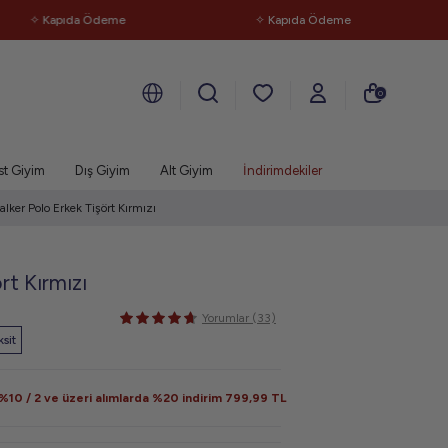
 Kapıda Ödeme
✧ Kapıda Ödeme
✧
0
st Giyim
Dış Giyim
Alt Giyim
İndirimdekiler
lker Polo Erkek Tişört Kırmızı
rt Kırmızı
Yorumlar (33)
sit
10 / 2 ve üzeri alımlarda %20 indirim
799,99
TL