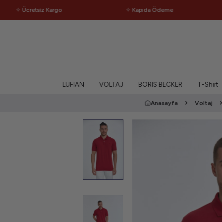
 Ücretsiz Kargo
✧ Kapıda Ödeme
✧
LUFIAN
VOLTAJ
BORIS BECKER
T-Shirt
Anasayfa
Voltaj