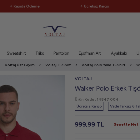
 Kapıda Ödeme
✧ Ücretsiz Kargo
✧
Sweatshirt
Triko
Pantolon
Eşofman Altı
Ayakkabı
Ü
Voltaj Üst Giyim
Voltaj T-Shirt
Voltaj Polo Yaka T-Shirt
Wa
VOLTAJ
Walker Polo Erkek Tişö
Ürün Kodu :
14847 004
Ücretsiz Kargo
Vade farksız 6 Tak
999,99
TL
Sepette Net %