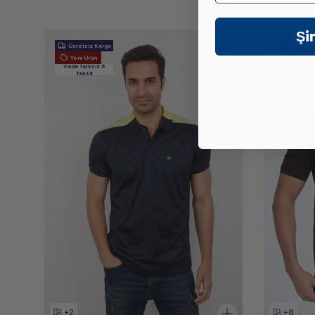
Şi
Ücretsiz Kargo
Ücretsiz 
Yeni Ürün
Yeni Ürü
Vade farksız 6
Vade farks
Taksit
Taksit
+2
+8