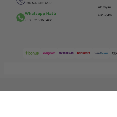
+90 532 586 6462
Alt Giyim
Whatsapp Hattı
Üst Giyim
+90 532 586 6462