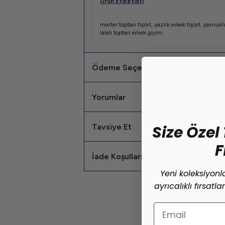
Ürün Etiketleri
merter toptan tişört
,
yazlık erkek tişört
,
pamuklu
laleli toptan erkek giyim
Ödeme Seçenekleri
Yorumlar
Tavsiye Et
Size Özel 
F
İade Koşulları
Yeni koleksiyon
ayrıcalıklı fırsatl
Email