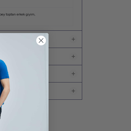
ey toptan erkek giyim
,