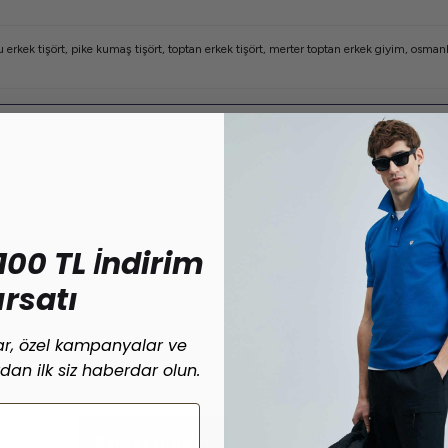
 erkek tişört
,
pike kumaş tişört
,
toptan erkek tişört
,
merter toptan erkek giyim
,
osmanb
100 TL İndirim
ırsatı
lar, özel kampanyalar ve
ardan ilk siz haberdar olun.
Benzer Ürünler
Son Bakılanlar