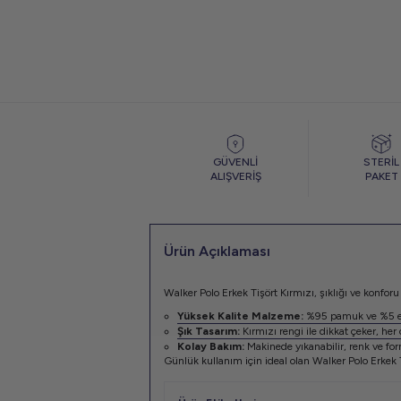
GÜVENLİ
STERİL
ALIŞVERİŞ
PAKET
Ürün Açıklaması
Walker Polo Erkek Tişört Kırmızı, şıklığı ve konfor
Yüksek Kalite Malzeme:
%95 pamuk ve %5 ela
Şık Tasarım:
Kırmızı rengi ile dikkat çeker, her
Kolay Bakım:
Makinede yıkanabilir, renk ve fo
Günlük kullanım için ideal olan Walker Polo Erkek 