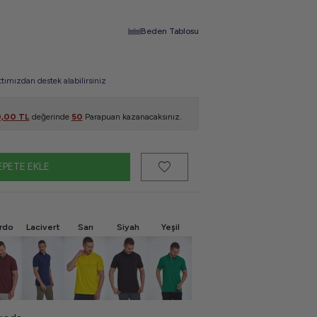
Beden Tablosu
mızdan destek alabilirsiniz
0,00
TL
değerinde
50
Parapuan kazanacaksınız.
EPETE EKLE
rdo
Lacivert
Sarı
Siyah
Yeşil