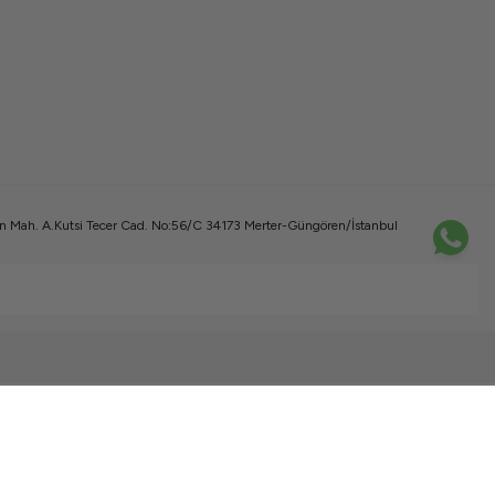
 Mah. A.Kutsi Tecer Cad. No:56/C 34173 Merter-Güngören/İstanbul