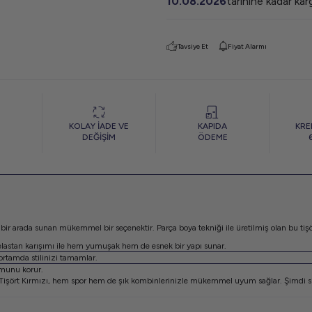
10.08.2026
tarihine kadar ka
Tavsiye Et
Fiyat Alarmı
KOLAY İADE VE
KAPIDA
KRE
DEĞİŞİM
ÖDEME
u bir arada sunan mükemmel bir seçenektir. Parça boya tekniği ile üretilmiş olan bu ti
stan karışımı ile hem yumuşak hem de esnek bir yapı sunar.
 ortamda stilinizi tamamlar.
rmunu korur.
Tişört Kırmızı, hem spor hem de şık kombinlerinizle mükemmel uyum sağlar. Şimdi sipar