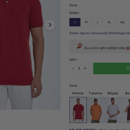
Renk
Beden
S
M
L
XL
XXL
Beden seçimi konusunda WhatsApp hattı
Bu ürünü satın aldığınızda
5
ADET
S
Renk
Kırmızı
Turuncu
Beyaz
Bo