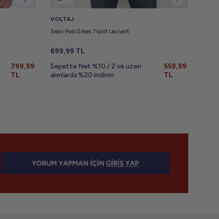
VOLTAJ
VOLT
Sean Polo Erkek Tişört Lacivert
Walker
699,99
TL
999,
799,99
Sepette Net %10 / 2 ve üzeri
559,99
Sepe
TL
alımlarda %20 indirim
TL
alıml