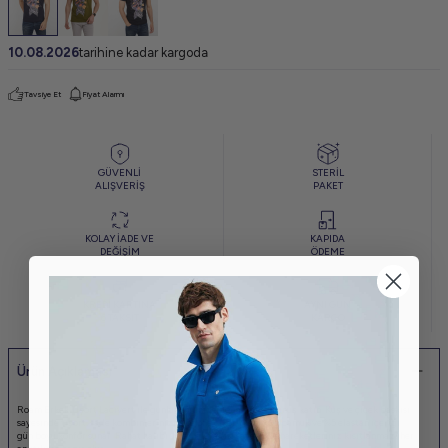
10.08.2026
tarihine kadar kargoda
Tavsiye Et
Fiyat Alarmı
GÜVENLİ
STERİL
ALIŞVERİŞ
PAKET
KOLAY İADE VE
KAPIDA
DEĞİŞİM
ÖDEME
KREDİ KARTINA
AYNI GÜN
6 TAKSİT
KARGO
Ürün Açıklaması
Roam Erkek Tişört Lacivert ile günlük stilinize doğal bir dokunuş katın. Kuş ve çiçek baskısı
sayesinde tişört, sade kombinlerinizi bile öne çıkarırken, %95 pamuk ve %5 elastan içeriği
gün boyu konfor sunar. Rahat kalıbı ve esnek yapısı sayesinde hareketleriniz kısıtlanmaz; her