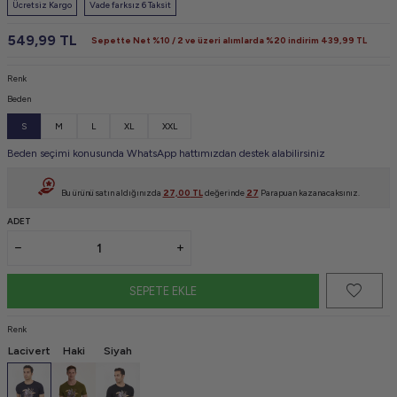
Ücretsiz Kargo
Vade farksız 6 Taksit
549,99
TL
Sepette Net %10 / 2 ve üzeri alımlarda %20 indirim
439,99
TL
Renk
Beden
S
M
L
XL
XXL
Beden seçimi konusunda WhatsApp hattımızdan destek alabilirsiniz
Bu ürünü satın aldığınızda
27,00
TL
değerinde
27
Parapuan kazanacaksınız.
ADET
SEPETE EKLE
Renk
Lacivert
Haki
Siyah