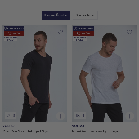
Benzer Ürünler
Son Bakılanlar
Ücretsiz Kargo
Ücretsiz Kargo
Yeni Ürün
Yeni Ürün
Vade farksız
Vade farksız
6 Taksit
6 Taksit
+9
+9
VOLTAJ
VOLTAJ
Milan Over Size Erkek Tişört Siyah
Milan Over Size Erkek Tişört Beyaz