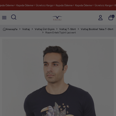
ıda Ödeme
✧ Kapıda Ödeme
✧ Ücretsiz Kargo
✧ Kapıda Ödeme
✧ Kapıda Ödeme
✧ Ücretsiz Kargo
✧ K
0
Anasayfa
Voltaj
Voltaj Üst Giyim
Voltaj T-Shirt
Voltaj Bisiklet Yaka T-Shirt
Roam Erkek Tişört Lacivert