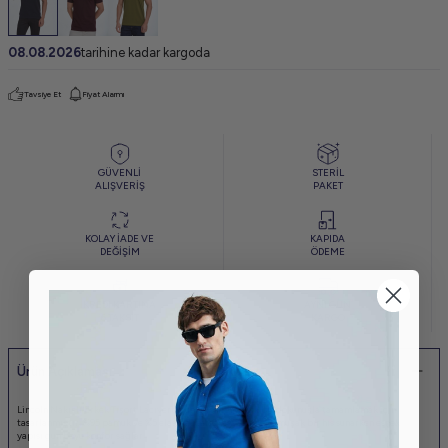
08.08.2026
tarihine kadar kargoda
Tavsiye Et
Fiyat Alarmı
GÜVENLİ
STERİL
ALIŞVERİŞ
PAKET
KOLAY İADE VE
KAPIDA
DEĞİŞİM
ÖDEME
KREDİ KARTINA
AYNI GÜN
6 TAKSİT
KARGO
Ürün Açıklaması
Lincoln Nakışlı Erkek Tişört Lacivert, günlük stilinizi şık bir dokunuşla tamamlamak için
tasarlanmıştır. %95 pamuk ve %5 elastan içeriği sayesinde yumuşak bir his sunarken esnek
yapısı gün boyu konfor sağlar.