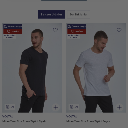
Benzer Ürünler
Son Bakılanlar
Ücretsiz Kargo
Ücretsiz Kargo
Yeni Ürün
Yeni Ürün
Vade farksız
Vade farksız
6 Taksit
6 Taksit
+9
+9
VOLTAJ
VOLTAJ
Milan Over Size Erkek Tişört Siyah
Milan Over Size Erkek Tişört Beyaz