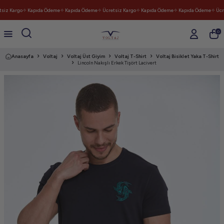
siz Kargo
✧ Kapıda Ödeme
✧ Kapıda Ödeme
✧ Ücretsiz Kargo
✧ Kapıda Ödeme
✧ Kapıda Ödeme
✧ Ücre
0
Anasayfa
Voltaj
Voltaj Üst Giyim
Voltaj T-Shirt
Voltaj Bisiklet Yaka T-Shirt
Lincoln Nakışlı Erkek Tişört Lacivert