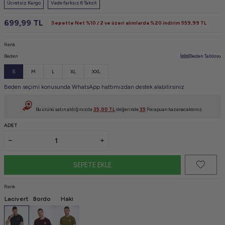
Ücretsiz Kargo
Vade farksız 6 Taksit
699,99
TL
Sepette Net %10 / 2 ve üzeri alımlarda %20 indirim
559,99
TL
Renk
Beden
Beden Tablosu
S
M
L
XL
XXL
Beden seçimi konusunda WhatsApp hattımızdan destek alabilirsiniz
Bu ürünü satın aldığınızda
35,00
TL
değerinde
35
Parapuan kazanacaksınız.
ADET
SEPETE EKLE
Renk
Lacivert
Bordo
Haki