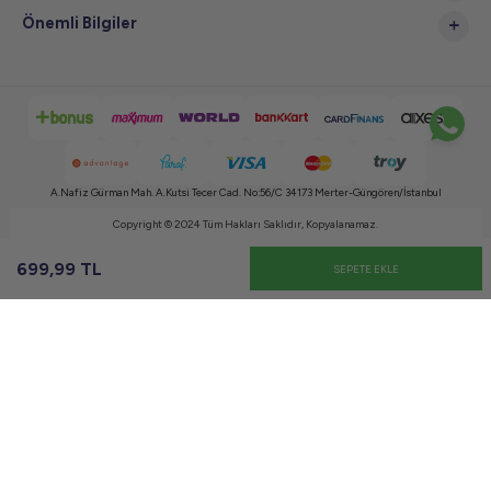
Önemli Bilgiler
A.Nafiz Gürman Mah. A.Kutsi Tecer Cad. No:56/C 34173 Merter-Güngören/İstanbul
Copyright © 2024 Tüm Hakları Saklıdır, Kopyalanamaz.
699,99
TL
SEPETE EKLE