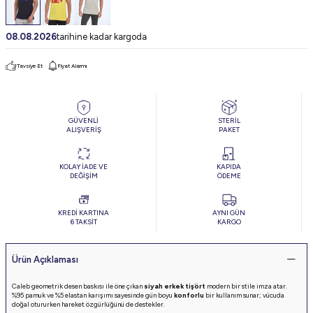
08.08.2026
tarihine kadar kargoda
Tavsiye Et
Fiyat Alarmı
GÜVENLİ
STERİL
ALIŞVERİŞ
PAKET
KOLAY İADE VE
KAPIDA
DEĞİŞİM
ÖDEME
KREDİ KARTINA
AYNI GÜN
6 TAKSİT
KARGO
Ürün Açıklaması
Caleb geometrik desen baskısı ile öne çıkan
siyah erkek tişört
modern bir stile imza atar.
%95 pamuk ve %5 elastan karışımı sayesinde gün boyu
konforlu
bir kullanım sunar; vücuda
doğal otururken hareket özgürlüğünü de destekler.