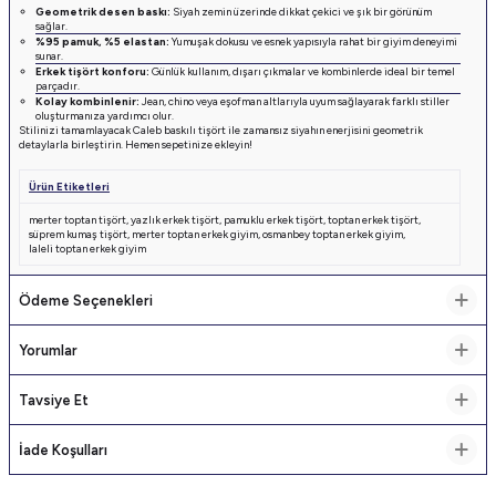
Geometrik desen baskı:
Siyah zemin üzerinde dikkat çekici ve şık bir görünüm
sağlar.
%95 pamuk, %5 elastan:
Yumuşak dokusu ve esnek yapısıyla rahat bir giyim deneyimi
sunar.
Erkek tişört konforu:
Günlük kullanım, dışarı çıkmalar ve kombinlerde ideal bir temel
parçadır.
Kolay kombinlenir:
Jean, chino veya eşofman altlarıyla uyum sağlayarak farklı stiller
oluşturmanıza yardımcı olur.
Stilinizi tamamlayacak Caleb baskılı tişört ile zamansız siyahın enerjisini geometrik
detaylarla birleştirin. Hemen sepetinize ekleyin!
Ürün Etiketleri
merter toptan tişört
,
yazlık erkek tişört
,
pamuklu erkek tişört
,
toptan erkek tişört
,
süprem kumaş tişört
,
merter toptan erkek giyim
,
osmanbey toptan erkek giyim
,
laleli toptan erkek giyim
Ödeme Seçenekleri
Yorumlar
Tavsiye Et
İade Koşulları