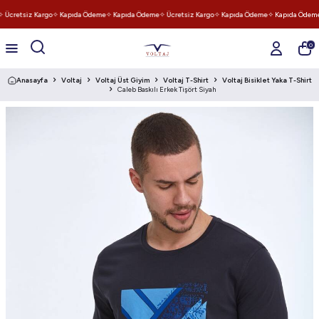
 Ücretsiz Kargo
✧ Kapıda Ödeme
✧ Kapıda Ödeme
✧ Ücretsiz Kargo
✧ Kapıda Ödeme
✧ Kapıda Ödeme
0
Anasayfa
Voltaj
Voltaj Üst Giyim
Voltaj T-Shirt
Voltaj Bisiklet Yaka T-Shirt
Caleb Baskılı Erkek Tişört Siyah