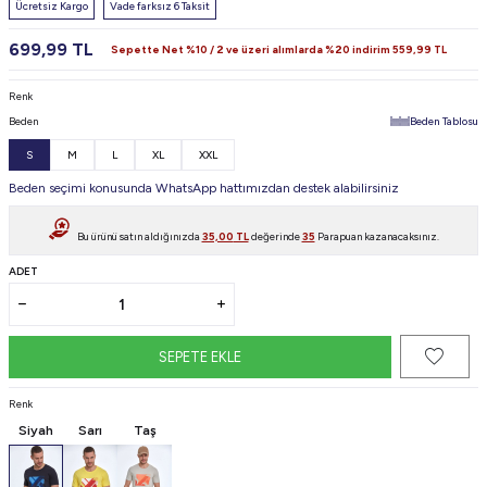
Ücretsiz Kargo
Vade farksız 6 Taksit
699,99
TL
Sepette Net %10 / 2 ve üzeri alımlarda %20 indirim
559,99
TL
Renk
Beden
Beden Tablosu
S
M
L
XL
XXL
Beden seçimi konusunda WhatsApp hattımızdan destek alabilirsiniz
Bu ürünü satın aldığınızda
35,00
TL
değerinde
35
Parapuan kazanacaksınız.
ADET
SEPETE EKLE
Renk
Siyah
Sarı
Taş