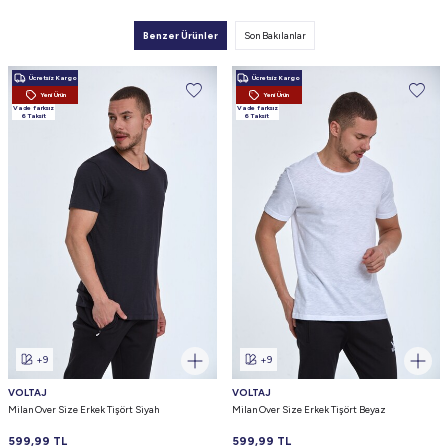
Benzer Ürünler
Son Bakılanlar
Ücretsiz Kargo
Ücretsiz Kargo
Yeni Ürün
Yeni Ürün
Vade farksız
Vade farksız
6 Taksit
6 Taksit
+9
+9
VOLTAJ
VOLTAJ
Milan Over Size Erkek Tişört Siyah
Milan Over Size Erkek Tişört Beyaz
599,99
TL
599,99
TL