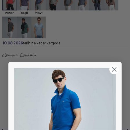
Vizon
Yeşil
Mavi
10.08.2026
tarihine kadar kargoda
Tavsiye Et
Fiyat Alarmı
GÜVENLİ
STERİL
ALIŞVERİŞ
PAKET
KOLAY İADE VE
KAPIDA
DEĞİŞİM
ÖDEME
KREDİ KARTINA
AYNI GÜN
6 TAKSİT
KARGO