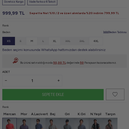
Ücretsiz Kargo
Vade farksız 6 Taksit
999,99
TL
Sepette Net %10 / 2 ve üzeri alımlarda %20 indirim
799,99
TL
Renk
Beden
Beden Tablosu
XS
S
M
L
XL
XXL
3XL
4XL
Beden seçimi konusunda WhatsApp hattımızdan destek alabilirsiniz
Bu ürünü satın aldığınızda
50,00
TL
değerinde
50
Parapuan kazanacaksınız.
ADET
SEPETE EKLE
Renk
Mercan
Mor
A.Lacivert
Bej
Gri
K.Gri
N.Yeşil
Tarçın