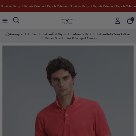
Ücretsiz Kargo
✧ Kapıda Ödeme
✧ Kapıda Ödeme
✧ Ücretsiz Kargo
✧ Kapıda Ödeme
✧ Kapıda Ödeme
✧
0
Anasayfa
Lufian
Lufian Üst Giyim
Lufian T-Shirt
Lufian Polo Yaka T-Shirt
Vernon Smart Erkek Polo Tişört Mercan