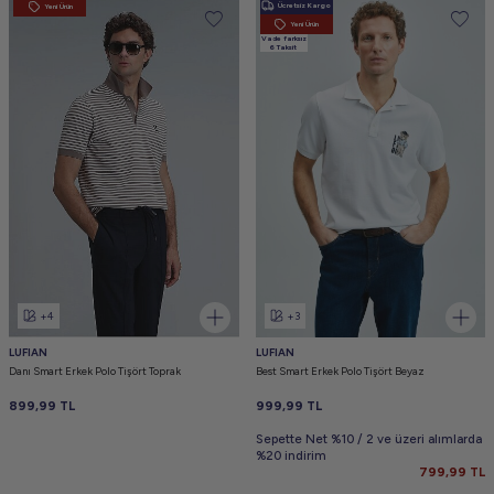
Ücretsiz Kargo
Yeni Ürün
Yeni Ürün
Vade farksız
6 Taksit
+4
+3
LUFIAN
LUFIAN
Danı Smart Erkek Polo Tişört Toprak
Best Smart Erkek Polo Tişört Beyaz
899,99
TL
999,99
TL
Sepette Net %10 / 2 ve üzeri alımlarda
%20 indirim
799,99
TL