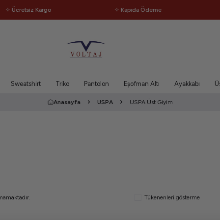
✧ Ücretsiz Kargo
✧ Kapıda Ödeme
Sweatshirt
Triko
Pantolon
Eşofman Altı
Ayakkabı
Ü
Anasayfa
USPA
USPA Üst Giyim
nmamaktadır.
Tükenenleri gösterme