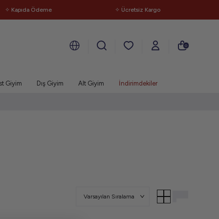
✧ Kapıda Ödeme
✧ Ücretsiz Kargo
0
st Giyim
Dış Giyim
Alt Giyim
İndirimdekiler