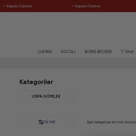
✧ Kapıda Ödeme
✧ Kapıda Ödeme
LUFIAN
VOLTAJ
BORIS BECKER
T-Shirt
Kategoriler
USPA GÖMLEK
FILTRE
İlgili kategoriye ait ürün bulu