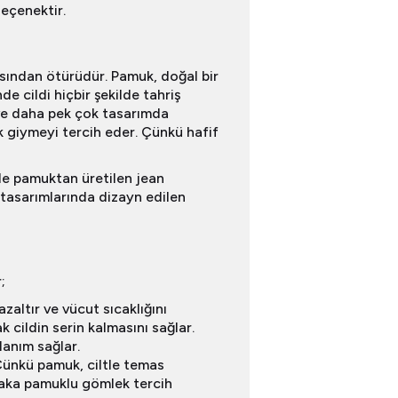
seçenektir.
asından ötürüdür. Pamuk, doğal bir
e cildi hiçbir şekilde tahriş
 ve daha pek çok tasarımda
 giymeyi tercih eder. Çünkü hafif
lde pamuktan üretilen jean
 tasarımlarında dizayn edilen
;
zaltır ve vücut sıcaklığını
 cildin serin kalmasını sağlar.
lanım sağlar.
 Çünkü pamuk, ciltle temas
tlaka pamuklu gömlek tercih