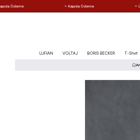
a Ödeme
✧ Kapıda Ödeme
✧ Ücrets
LUFIAN
VOLTAJ
BORIS BECKER
T-Shirt
A