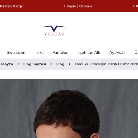
iz Kargo
✧ Kapıda Ödeme
✧ Kapıd
Sweatshirt
Triko
Pantolon
Eşofman Altı
Ayakkabı
Ü
nasayfa
Blog Sayfası
Blog
Pamuklu Gömleğin Tercih Edilme Nede