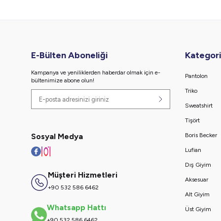
E-Bülten Aboneliği
Kategori
Kampanya ve yeniliklerden haberdar olmak için e-
Pantolon
bültenimize abone olun!
Triko
Sweatshirt
Tişört
Sosyal Medya
Boris Becker
Lufian
Dış Giyim
Müşteri Hizmetleri
Aksesuar
+90 532 586 6462
Alt Giyim
Whatsapp Hattı
Üst Giyim
+90 532 586 6462