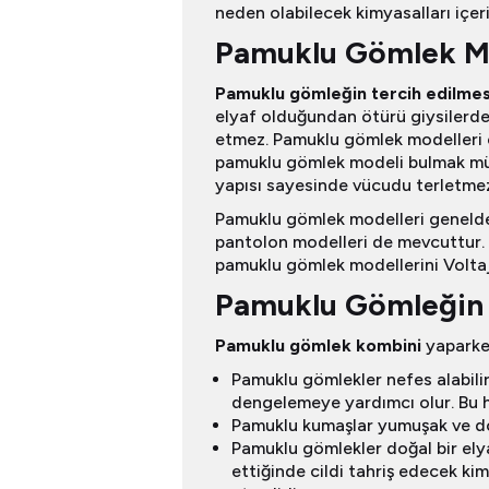
neden olabilecek kimyasalları içer
Pamuklu Gömlek Mo
Pamuklu gömleğin tercih edilmes
elyaf olduğundan ötürü giysilerde k
etmez. Pamuklu gömlek modelleri o
pamuklu gömlek modeli bulmak müm
yapısı sayesinde vücudu terletmez
Pamuklu gömlek modelleri genelde j
pantolon modelleri de mevcuttur. S
pamuklu gömlek modellerini Voltaj
Pamuklu Gömleğin 
Pamuklu gömlek kombini
yaparken
Pamuklu gömlekler nefes alabilir 
dengelemeye yardımcı olur. Bu ha
Pamuklu kumaşlar yumuşak ve dok
Pamuklu gömlekler doğal bir elya
ettiğinde cildi tahriş edecek ki