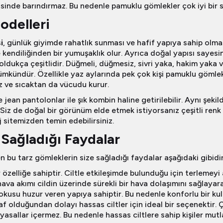
isinde barındırmaz. Bu nedenle pamuklu gömlekler çok iyi bir 
delleri
i
, günlük giyimde rahatlık sunması ve hafif yapıya sahip olm
endiliğinden bir yumuşaklık olur. Ayrıca doğal yapısı sayesind
ldukça çeşitlidir. Düğmeli, düğmesiz, sivri yaka, hakim yaka
kündür. Özellikle yaz aylarında pek çok kişi pamuklu gömlek
 ve sıcaktan da vücudu kurur.
ean pantolonlar ile şık kombin haline getirilebilir. Aynı şeki
iz de doğal bir görünüm elde etmek istiyorsanız çeşitli renk
 sitemizden temin edebilirsiniz.
Sağladığı Faydalar
 bu tarz gömleklerin size sağladığı faydalar aşağıdaki gibidir
özelliğe sahiptir. Ciltle etkileşimde bulunduğu için terlemeyi a
va akımı cildin üzerinde sürekli bir hava dolaşımını sağlayarak
usu huzur veren yapıya sahiptir. Bu nedenle konforlu bir kul
f olduğundan dolayı hassas ciltler için ideal bir seçenektir.
myasallar içermez. Bu nedenle hassas ciltlere sahip kişiler mu