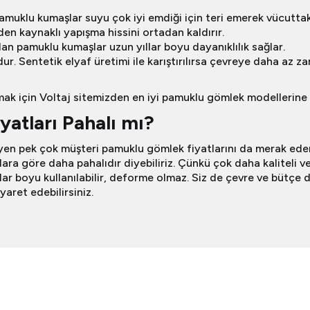
muklu kumaşlar suyu çok iyi emdiği için teri emerek vücuttaki
en kaynaklı yapışma hissini ortadan kaldırır.
an pamuklu kumaşlar uzun yıllar boyu dayanıklılık sağlar.
. Sentetik elyaf üretimi ile karıştırılırsa çevreye daha az za
k için Voltaj sitemizden en iyi pamuklu gömlek modellerine ul
atları Pahalı mı?
yen pek çok müşteri pamuklu gömlek fiyatlarını da merak eder
ara göre daha pahalıdır diyebiliriz. Çünkü çok daha kaliteli v
lar boyu kullanılabilir, deforme olmaz. Siz de çevre ve bütçe
yaret edebilirsiniz.