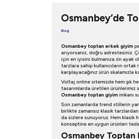
Yeni koleksiyon
ayrıcalıklı fırsat
Osmanbey’de Top
Email
Blog
Osmanbey toptan erkek giyim
pe
Şi
arıyorsanız, doğru adrestesiniz. Ç
için en iyisini bulmanıza ön ayak o
tarzlara sahip kullanıcıların ortak
karşılayacağınız ürün skalamızla ka
Voltaj online sitemizde hem şık he
tasarımlarda üretilen ürünlerimiz s
Osmanbey toptan giyim
imkanı su
Son zamanlarda trend stillerin yan
birlikte zamansız klasik tarzlarda
da sizlere sunuyoruz. Hem klasik 
konseptine en uygun ürünleri tedar
Osmanbey Toptan 