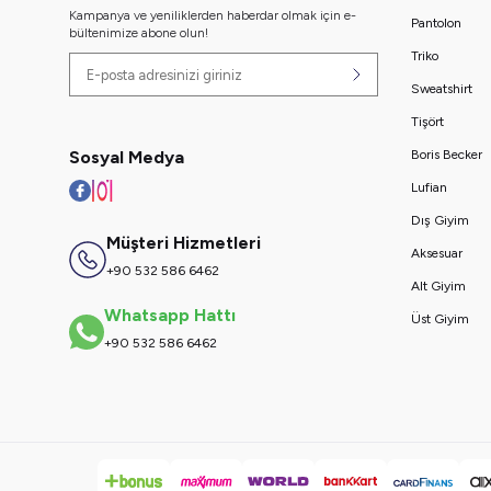
Kampanya ve yeniliklerden haberdar olmak için e-
Pantolon
bültenimize abone olun!
Triko
Sweatshirt
Tişört
Sosyal Medya
Boris Becker
Lufian
Dış Giyim
Müşteri Hizmetleri
Aksesuar
+90 532 586 6462
Alt Giyim
Whatsapp Hattı
Üst Giyim
+90 532 586 6462