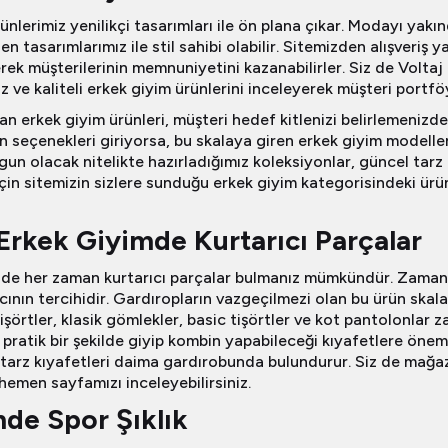
ünlerimiz yenilikçi tasarımları ile ön plana çıkar. Modayı yak
eden tasarımlarımız ile stil sahibi olabilir. Sitemizden alışver
ek müşterilerinin memnuniyetini kazanabilirler. Siz de Volta
 ve kaliteli erkek giyim ürünlerini inceleyerek müşteri portföy
n erkek giyim ürünleri, müşteri hedef kitlenizi belirlemenizd
seçenekleri giriyorsa, bu skalaya giren erkek giyim modelleri
ygun olacak nitelikte hazırladığımız koleksiyonlar, güncel tar
için sitemizin sizlere sunduğu erkek giyim kategorisindeki ü
rkek Giyimde Kurtarıcı Parçalar
nde her zaman kurtarıcı parçalar bulmanız mümkündür. Zaman
nıcının tercihidir. Gardıropların vazgeçilmezi olan bu ürün ska
işörtler, klasik gömlekler, basic tişörtler ve kot pantolonlar za
 pratik bir şekilde giyip kombin yapabileceği kıyafetlere önem
arz kıyafetleri daima gardırobunda bulundurur. Siz de mağaz
hemen sayfamızı inceleyebilirsiniz.
de Spor Şıklık