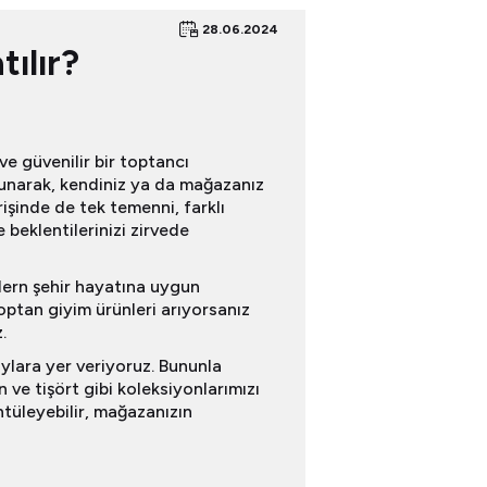
28.06.2024
ılır?
ve güvenilir bir toptancı
 sunarak, kendiniz ya da mağazanız
rişinde de tek temenni, farklı
 beklentilerinizi zirvede
odern şehir hayatına uygun
toptan giyim ürünleri arıyorsanız
.
ylara yer veriyoruz. Bununla
 ve tişört gibi koleksiyonlarımızı
tüleyebilir, mağazanızın