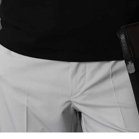
 100 TL İndirim
ırsatı