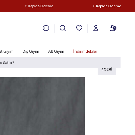
✧ Kapıda Ödeme
✧ Kapıda Ödeme
0
st Giyim
Dış Giyim
Alt Giyim
İndirimdekiler
 Satılır?
GERI