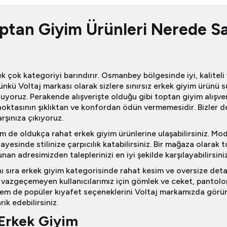
lar, özel kampanyalar ve
lardan ilk siz haberdar olun.
tan Giyim Ürünleri Nerede Sat
k çok kategoriyi barındırır. Osmanbey bölgesinde iyi, kaliteli 
mdi Katıl
ünkü Voltaj markası olarak sizlere sınırsız erkek giyim ürünü
luyoruz. Perakende alışverişte olduğu gibi toptan giyim alışve
 noktasının şıklıktan ve konfordan ödün vermemesidir. Bizler de
rşınıza çıkıyoruz.
m de oldukça rahat erkek giyim ürünlerine ulaşabilirsiniz. M
ayesinde stilinize çarpıcılık katabilirsiniz. Bir mağaza olarak 
nan adresimizden taleplerinizi en iyi şekilde karşılayabilirsiniz
ı sıra erkek giyim kategorisinde rahat kesim ve oversize deta
n vazgeçemeyen kullanıcılarımız için gömlek ve ceket, pantolon
hem de popüler kıyafet seçeneklerini Voltaj markamızda görün
ik edebilirsiniz.
Erkek Giyim