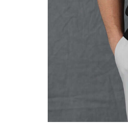
Size Özel
F