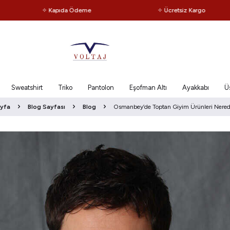
✧ Kapıda Ödeme
✧ Ücretsiz Kargo
Sweatshirt
Triko
Pantolon
Eşofman Altı
Ayakkabı
Ü
yfa
Blog Sayfası
Blog
Osmanbey’de Toptan Giyim Ürünleri Nerede