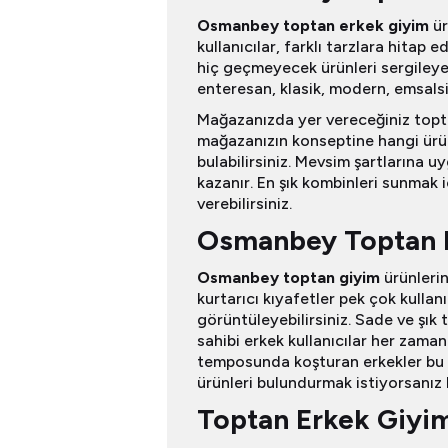
Osmanbey toptan erkek giyim
ür
kullanıcılar, farklı tarzlara hitap 
hiç geçmeyecek ürünleri sergileyer
enteresan, klasik, modern, emsalsiz
Mağazanızda yer vereceğiniz topta
mağazanızın konseptine hangi ürün 
bulabilirsiniz. Mevsim şartlarına u
kazanır. En şık kombinleri sunmak 
verebilirsiniz.
Osmanbey Toptan E
Osmanbey toptan giyim
ürünleri
kurtarıcı kıyafetler pek çok kulla
görüntüleyebilirsiniz. Sade ve şık t
sahibi erkek kullanıcılar her zaman
temposunda koşturan erkekler bu t
ürünleri bulundurmak istiyorsanız 
Toptan Erkek Giyim