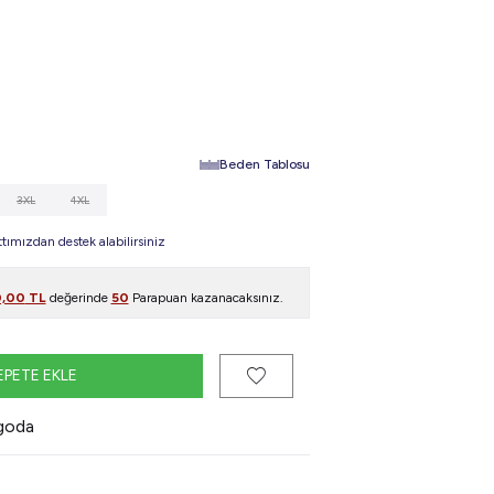
Beden Tablosu
3XL
4XL
mızdan destek alabilirsiniz
0,00
TL
değerinde
50
Parapuan kazanacaksınız.
EPETE EKLE
rgoda