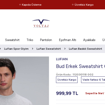
✧ Kapıda Ödeme
✧ Ücretsiz Kargo
Sweatshirt
Triko
Pantolon
Eşofman Altı
Ayakkabı
Ü
Lufian Spor Giyim
Lufian Sweatshirt
Lufian Baskılı Sweatshirt
LUFIAN
Bud Erkek Sweatshirt 
Ürün Kodu :
112030118 002
Ücretsiz Kargo
Vade farksız 6 Tak
999,99
TL
Sepette Net %