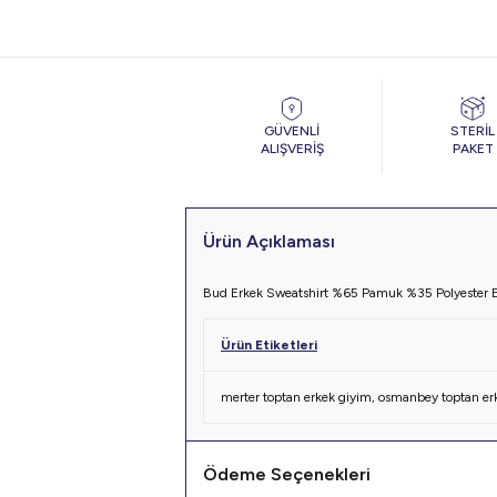
GÜVENLİ
STERİL
ALIŞVERİŞ
PAKET
Ürün Açıklaması
Bud Erkek Sweatshirt %65 Pamuk %35 Polyester 
Ürün Etiketleri
merter toptan erkek giyim
,
osmanbey toptan er
Ödeme Seçenekleri