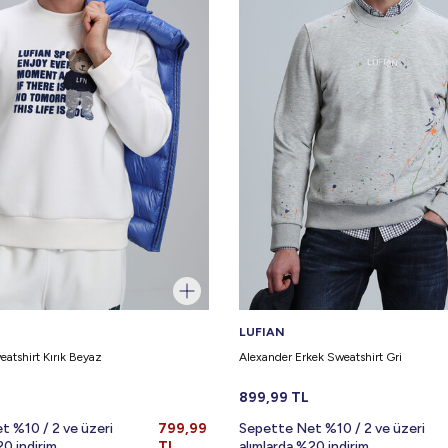
LUFIAN
atshirt Kırık Beyaz
Alexander Erkek Sweatshirt Gri
899,99
TL
t %10 / 2 ve üzeri
799,99
Sepette Net %10 / 2 ve üzeri
20 indirim
TL
alımlarda %20 indirim