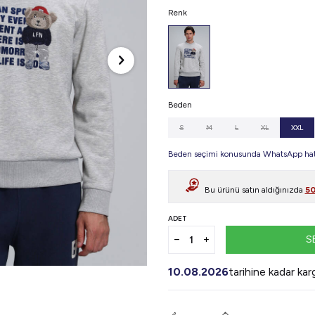
Renk
Beden
S
M
L
XL
XXL
Beden seçimi konusunda WhatsApp hattı
Bu ürünü satın aldığınızda
5
ADET
S
10.08.2026
tarihine kadar ka