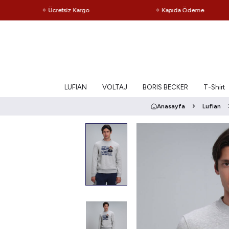
✧ Ücretsiz Kargo
✧ Kapıda Ödeme
LUFIAN
VOLTAJ
BORIS BECKER
T-Shirt
Anasayfa
Lufian