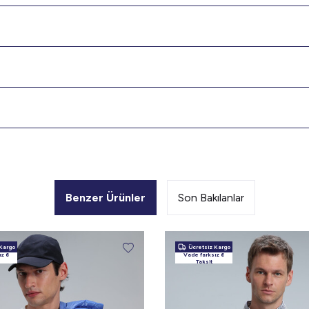
Benzer Ürünler
Son Bakılanlar
Kargo
Ücretsiz Kargo
ız 6
Vade farksız 6
Taksit