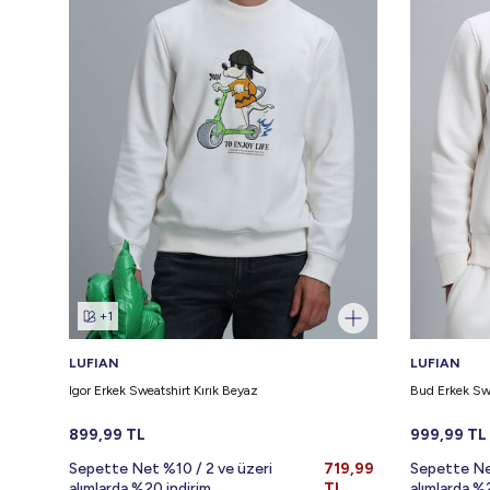
+1
LUFIAN
LUFIAN
Igor Erkek Sweatshirt Kırık Beyaz
Bud Erkek Swe
899,99
TL
999,99
TL
Sepette Net %10 / 2 ve üzeri
719,99
Sepette Ne
alımlarda %20 indirim
TL
alımlarda %