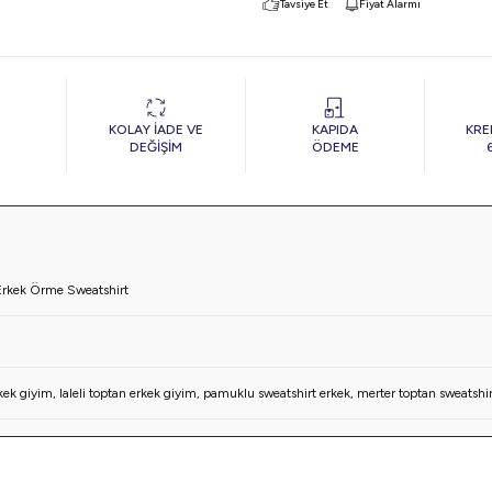
Tavsiye Et
Fiyat Alarmı
KOLAY İADE VE
KAPIDA
KRE
DEĞİŞİM
ÖDEME
Erkek Örme Sweatshirt
kek giyim
,
laleli toptan erkek giyim
,
pamuklu sweatshirt erkek
,
merter toptan sweatshir