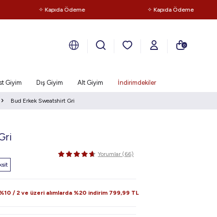
✧ Kapıda Ödeme
✧ Kapıda Ödeme
0
st Giyim
Dış Giyim
Alt Giyim
İndirimdekiler
Bud Erkek Sweatshirt Gri
Gri
Yorumlar (66)
sit
10 / 2 ve üzeri alımlarda %20 indirim
799,99
TL