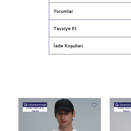
Yorumlar
Tavsiye Et
İade Koşulları
Ücretsiz Kargo
Ücretsiz 
Vade farksız 6
Vade farks
Taksit
Taksit