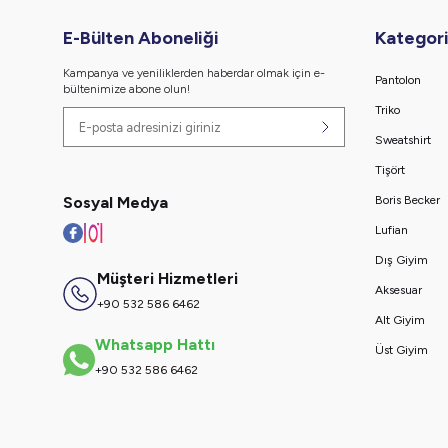
E-Bülten Aboneliği
Kategori
Kampanya ve yeniliklerden haberdar olmak için e-
Pantolon
bültenimize abone olun!
Triko
Sweatshirt
Tişört
Sosyal Medya
Boris Becker
Lufian
Dış Giyim
Müşteri Hizmetleri
Aksesuar
+90 532 586 6462
Alt Giyim
Whatsapp Hattı
Üst Giyim
+90 532 586 6462