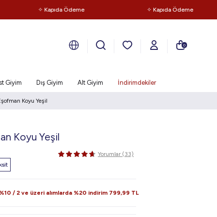
✧ Kapıda Ödeme
✧ Kapıda Ödeme
0
st Giyim
Dış Giyim
Alt Giyim
İndirimdekiler
Eşofman Koyu Yeşil
an Koyu Yeşil
Yorumlar (33)
sit
10 / 2 ve üzeri alımlarda %20 indirim
799,99
TL