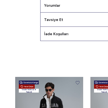
Yorumlar
Tavsiye Et
İade Koşulları
Ücretsiz Kargo
Ücretsiz 
Yeni Ürün
Yeni Ürü
Vade farksız 6
Vade farks
Taksit
Taksit