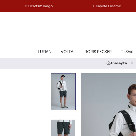
✧ Ücretsiz Kargo
✧ Kapıda Ödeme
LUFIAN
VOLTAJ
BORIS BECKER
T-Shirt
Anasayfa