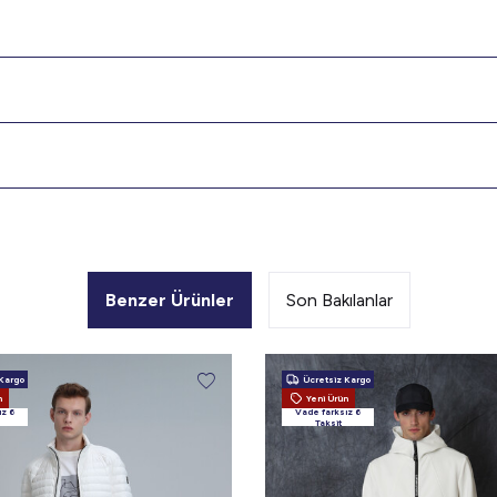
Benzer Ürünler
Son Bakılanlar
Kargo
Ücretsiz Kargo
n
Yeni Ürün
ız 6
Vade farksız 6
Taksit