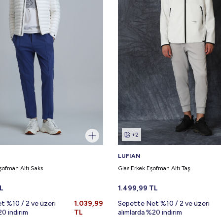
+2
LUFIAN
şofman Altı Saks
Glas Erkek Eşofman Altı Taş
L
1.499,99
TL
t %10 / 2 ve üzeri
1.039,99
Sepette Net %10 / 2 ve üzeri
20 indirim
TL
alımlarda %20 indirim