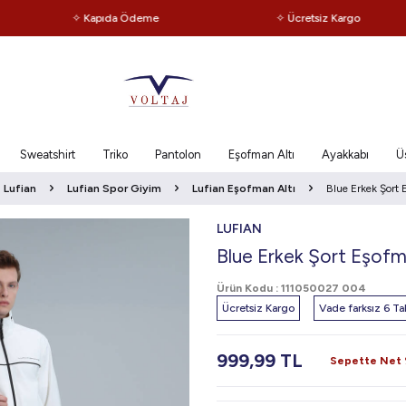
✧ Kapıda Ödeme
✧ Ücretsiz Kargo
Sweatshirt
Triko
Pantolon
Eşofman Altı
Ayakkabı
Ü
Lufian
Lufian Spor Giyim
Lufian Eşofman Altı
Blue Erkek Şort 
LUFIAN
Blue Erkek Şort Eşofm
Ürün Kodu :
111050027 004
Ücretsiz Kargo
Vade farksız 6 Tak
999,99
TL
Sepette Net %