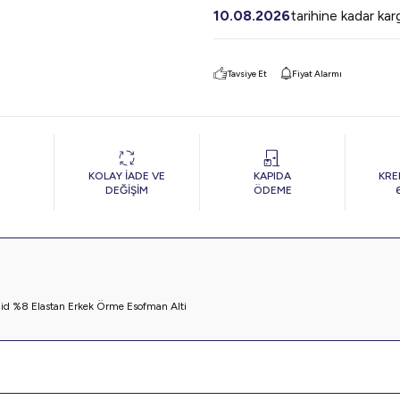
10.08.2026
tarihine kadar ka
Tavsiye Et
Fiyat Alarmı
KOLAY İADE VE
KAPIDA
KRE
DEĞİŞİM
ÖDEME
d %8 Elastan Erkek Örme Esofman Alti