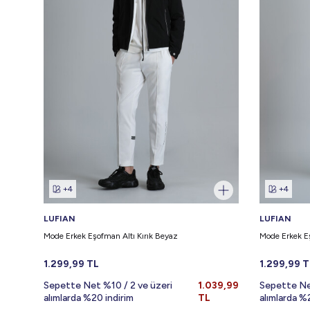
+4
+4
LUFIAN
LUFIAN
Mode Erkek Eşofman Altı Kırık Beyaz
Mode Erkek E
1.299,99
TL
1.299,99
T
Sepette Net %10 / 2 ve üzeri
1.039,99
Sepette Ne
alımlarda %20 indirim
TL
alımlarda %