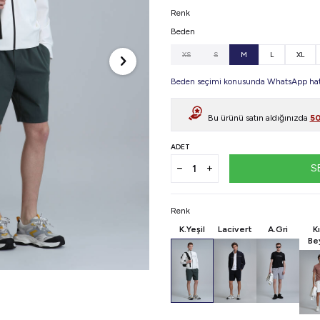
Renk
Beden
XS
S
M
L
XL
Beden seçimi konusunda WhatsApp hattı
Bu ürünü satın aldığınızda
5
ADET
S
Renk
K.Yeşil
Lacivert
A.Gri
Kı
Be