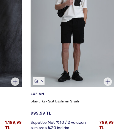
+5
LUFIAN
LUFI
Blue Erkek Şort Eşofman Siyah
Fast 
999,99
TL
999,
1.199,99
Sepette Net %10 / 2 ve üzeri
799,99
Sepe
TL
alımlarda %20 indirim
TL
alıml