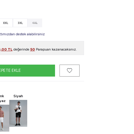
XXL
3XL
4XL
mızdan destek alabilirsiniz
0,00
TL
değerinde
50
Parapuan kazanacaksınız.
EPETE EKLE
rık
Siyah
yaz