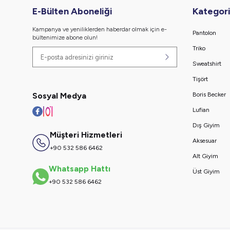
E-Bülten Aboneliği
Kategori
Kampanya ve yeniliklerden haberdar olmak için e-
Pantolon
bültenimize abone olun!
Triko
Sweatshirt
Tişört
Sosyal Medya
Boris Becker
Lufian
Dış Giyim
Müşteri Hizmetleri
Aksesuar
+90 532 586 6462
Alt Giyim
Whatsapp Hattı
Üst Giyim
+90 532 586 6462