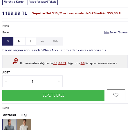
Ücretsiz Kargo
Vade farksız 6 Taksit
1.199,99
TL
Sepette Net %10 / 2 ve üzeri alımlarda %20 indirim
959,99
TL
Renk
Beden
Beden Tablosu
S
M
L
XL
XXL
Beden seçimi konusunda WhatsApp hattımızdan destek alabilirsiniz
Bu ürünü satın aldığınızda
60,00
TL
değerinde
60
Parapuan kazanacaksınız.
ADET
SEPETE EKLE
Renk
Antrasit
Bej