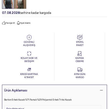
07.08.2026
tarihine kadar kargoda
Tavsiye Et
Fiyat Alarmı
GÜVENLİ
STERİL
ALIŞVERİŞ
PAKET
KOLAY İADE VE
KAPIDA
DEĞİŞİM
ÖDEME
KREDİ KARTINA
AYNI GÜN
6 TAKSİT
KARGO
Ürün Açıklaması
Barton Erkek Kazak %71 Pamuk %29 Polyamid Erkek Triko Kazak
Ürün Etiketleri