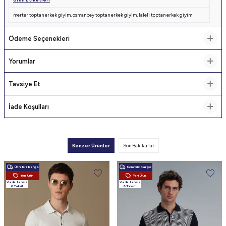
merter toptan erkek giyim
,
osmanbey toptan erkek giyim
,
laleli toptan erkek giyim
Ödeme Seçenekleri
Yorumlar
Tavsiye Et
İade Koşulları
Benzer Ürünler
Son Bakılanlar
Ücretsiz Kargo
Ücretsiz Kargo
Yeni Ürün
Yeni Ürün
Vade farksız
Vade farksız
6 Taksit
6 Taksit