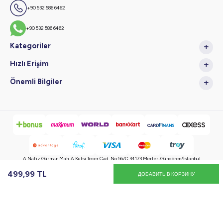
+90 532 586 6462
+90 532 586 6462
Kategoriler
Hızlı Erişim
Önemli Bilgiler
A.Nafiz Gürman Mah. A.Kutsi Tecer Cad. No:56/C 34173 Merter-Güngören/İstanbul
499,99
TL
ДОБАВИТЬ В КОРЗИНУ