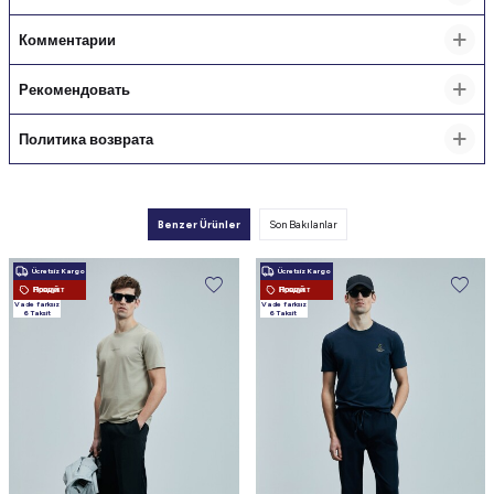
Fırsatı
Комментарии
Yeni koleksiyonlar, özel kampanyalar ve
ayrıcalıklı fırsatlardan ilk siz haberdar olun.
Рекомендовать
Email
Политика возврата
Şimdi Katıl
Benzer Ürünler
Son Bakılanlar
Ücretsiz Kargo
Ücretsiz Kargo
Новый Продукт
Новый Продукт
Vade farksız
Vade farksız
6 Taksit
6 Taksit