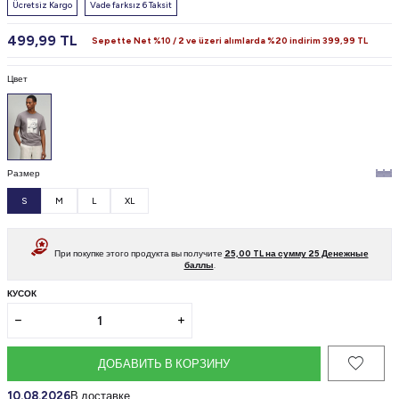
Ücretsiz Kargo
Vade farksız 6 Taksit
499,99
TL
Sepette Net %10 / 2 ve üzeri alımlarda %20 indirim
399,99
TL
Цвет
Размер
S
M
L
XL
При покупке этого продукта вы получите
25,00
TL на сумму
25
Денежные
баллы
.
КУСОК
ДОБАВИТЬ В КОРЗИНУ
10.08.2026
В доставке