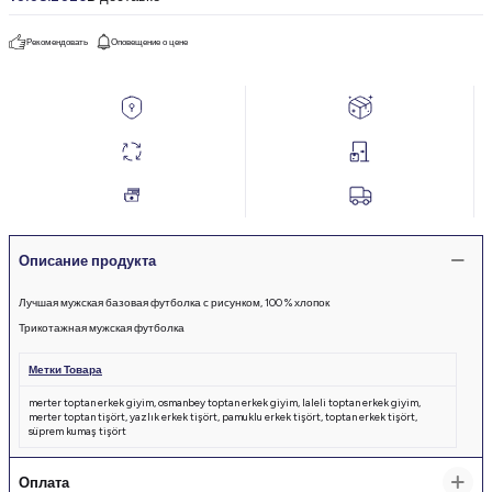
Рекомендовать
Оповещение о цене
Описание продукта
Лучшая мужская базовая футболка с рисунком, 100 % хлопок
Трикотажная мужская футболка
Метки Товара
merter toptan erkek giyim
,
osmanbey toptan erkek giyim
,
laleli toptan erkek giyim
,
merter toptan tişört
,
yazlık erkek tişört
,
pamuklu erkek tişört
,
toptan erkek tişört
,
süprem kumaş tişört
Size Özel 100 TL İndirim
Оплата