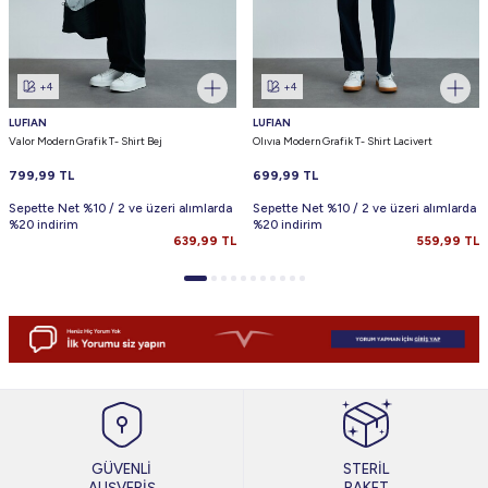
+4
+4
LUFIAN
LUFIAN
Valor Modern Grafik T- Shirt Bej
Olıvıa Modern Grafik T- Shirt Lacivert
799,99
TL
699,99
TL
Sepette Net %10 / 2 ve üzeri alımlarda
Sepette Net %10 / 2 ve üzeri alımlarda
%20 indirim
%20 indirim
639,99
TL
559,99
TL
GÜVENLİ
STERİL
ALIŞVERİŞ
PAKET