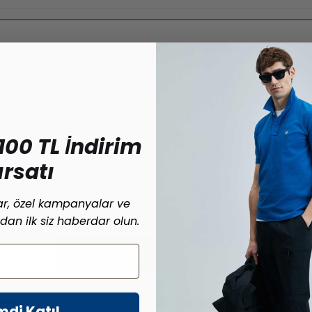
100 TL İndirim
ırsatı
lar, özel kampanyalar ve
ardan ilk siz haberdar olun.
Benzer Ürünler
Son Bakılanlar
Kargo
Ücretsiz Kargo
mdi Katıl