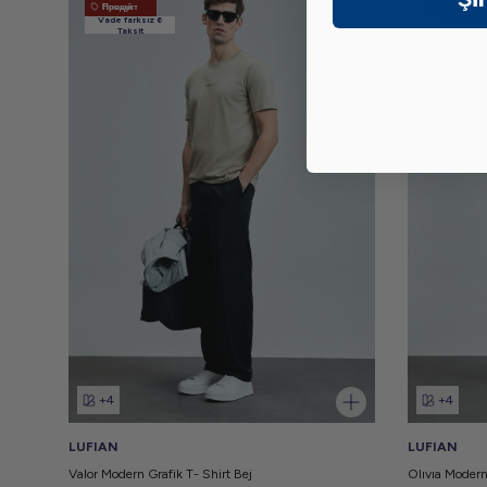
Новый Продукт
Новый Продукт
Vade farksız 6
Vade farks
Taksit
Taksit
+4
+4
LUFIAN
LUFIAN
Valor Modern Grafik T- Shirt Bej
Olıvıa Modern 