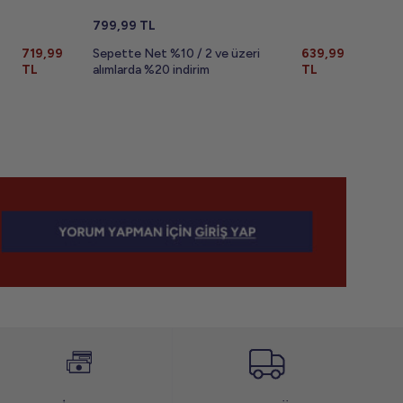
799,99
TL
799,
719,99
Sepette Net %10 / 2 ve üzeri
639,99
Sepe
TL
alımlarda %20 indirim
TL
alıml