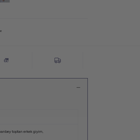
не
anbey toptan erkek giyim
,