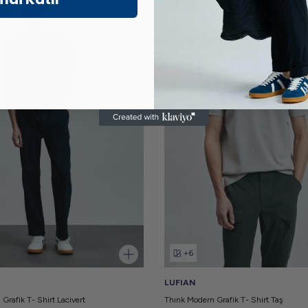
Новый Продукт
ız 6
Vade farksız 6
Taksit
+6
LUFIAN
Grafik T- Shirt Lacivert
Thınk Modern Grafik T- Shirt Taş