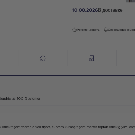
10.08.2026
В доставке
Рекомендовать
Оповещение о це
raphic из 100 % хлопка
 erkek tişört
,
toptan erkek tişört
,
süprem kumaş tişört
,
merter toptan erkek giyim
,
osm