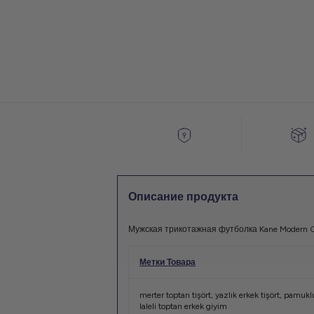
Описание продукта
Мужская трикотажная футболка Kane Modern G
Метки Товара
merter toptan tişört
,
yazlık erkek tişört
,
pamuklu
laleli toptan erkek giyim