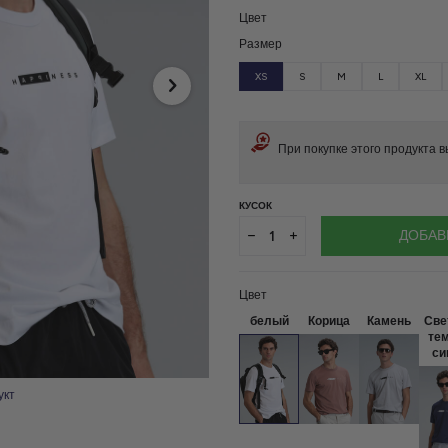
Цвет
Размер
XS
S
M
L
XL
При покупке этого продукта 
КУСОК
ДОБАВ
Цвет
белый
Корица
Камень
Све
те
си
укт