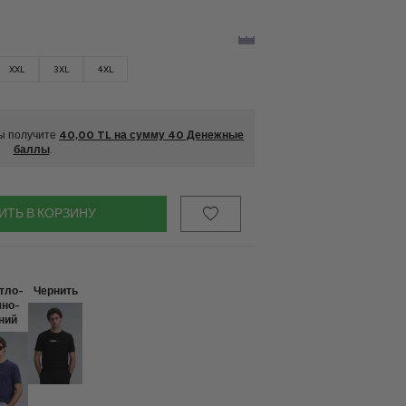
XXL
3XL
4XL
вы получите
40,00
TL на сумму
40
Денежные
баллы
.
ИТЬ В КОРЗИНУ
тло-
Чернить
мно-
ний