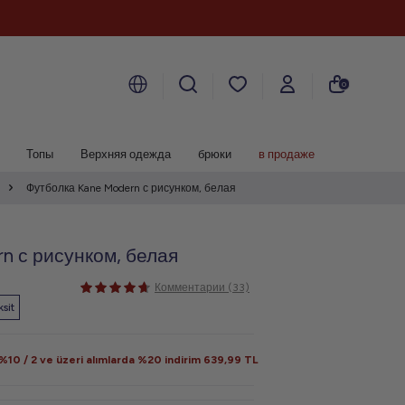
0
Топы
Верхняя одежда
брюки
в продаже
Футболка Kane Modern с рисунком, белая
n с рисунком, белая
Комментарии (33)
sit
10 / 2 ve üzeri alımlarda %20 indirim
639,99
TL