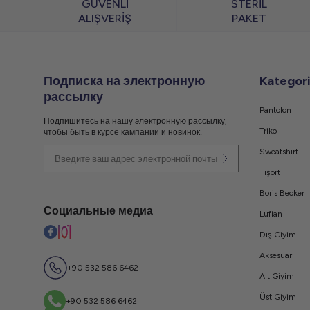
GÜVENLİ
STERİL
ALIŞVERİŞ
PAKET
Подписка на электронную
Kategori
рассылку
Pantolon
Подпишитесь на нашу электронную рассылку,
Triko
чтобы быть в курсе кампании и новинок!
Sweatshirt
Tişört
Boris Becker
Социальные медиа
Lufian
Dış Giyim
Aksesuar
+90 532 586 6462
Alt Giyim
Üst Giyim
+90 532 586 6462