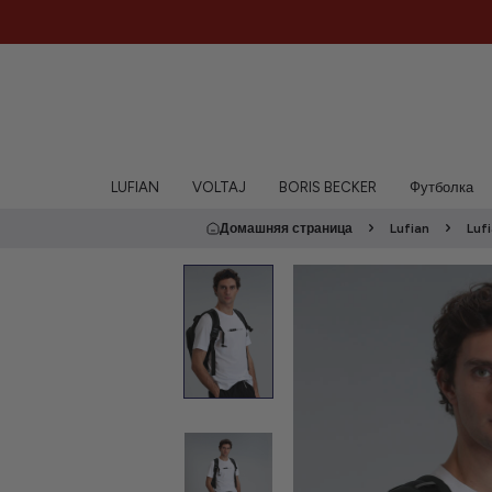
LUFIAN
VOLTAJ
BORIS BECKER
Футболка
Домашняя страница
Lufian
Luf