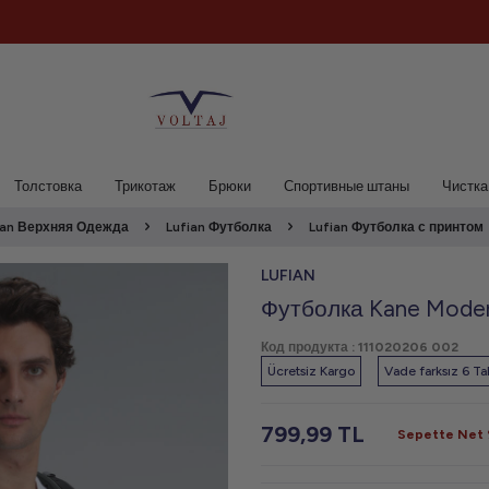
Толстовка
Трикотаж
Брюки
Спортивные штаны
Чистка
ian Верхняя Одежда
Lufian Футболка
Lufian Футболка с принтом
LUFIAN
Футболка Kane Moder
Код продукта :
111020206 002
Ücretsiz Kargo
Vade farksız 6 Tak
799,99
TL
Sepette Net %