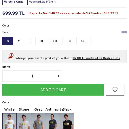
Ücretsiz Kargo
Vade farksız 6 Taksit
699.99
TL
Sepette Net %10 / 2 ve üzeri alımlarda %20 indirim
559.99
TL
Color
Size
S
M
L
XL
XXL
3XL
4XL
When you purchase this product, you will earn
35.00
TL worth of
35
Cash Points
.
PIECE
ADD TO CART
Color
White
Stone
Grey
Anthracite
Black