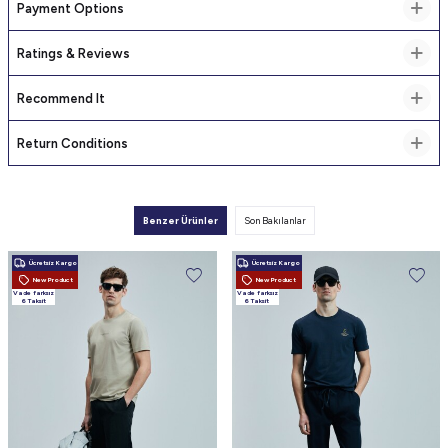
Payment Options
Ratings & Reviews
Recommend It
Return Conditions
Benzer Ürünler
Son Bakılanlar
Ücretsiz Kargo
Ücretsiz Kargo
New Product
New Product
Vade farksız
Vade farksız
6 Taksit
6 Taksit