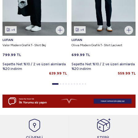
+4
+4
LUFIAN
LUFIAN
Valor Modern Grafik T- Shirt Bej
Olıvıa Modern Grafik T- Shirt Lacivert
799.99
TL
699.99
TL
Sepette Net %10 / 2 ve üzeri alımlarda
Sepette Net %10 / 2 ve üzeri alımlarda
%20 indirim
%20 indirim
639.99
TL
559.99
TL
GÜVENLİ
STERİL