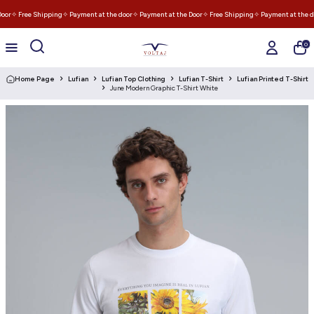
oor
✧ Free Shipping
✧ Payment at the door
✧ Payment at the Door
✧ Free Shipping
✧ Payment at the do
0
Home Page
Lufian
Lufian Top Clothing
Lufian T-Shirt
Lufian Printed T-Shirt
June Modern Graphic T-Shirt White