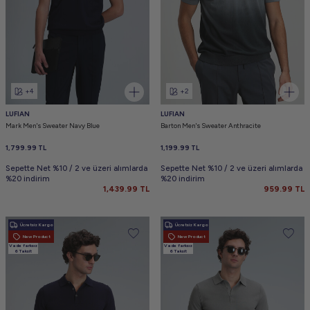
+4
+2
LUFIAN
LUFIAN
Mark Men's Sweater Navy Blue
Barton Men's Sweater Anthracite
1,799.99
TL
1,199.99
TL
Sepette Net %10 / 2 ve üzeri alımlarda
Sepette Net %10 / 2 ve üzeri alımlarda
%20 indirim
%20 indirim
1,439.99
TL
959.99
TL
Ücretsiz Kargo
Ücretsiz Kargo
New Product
New Product
Vade farksız
Vade farksız
6 Taksit
6 Taksit