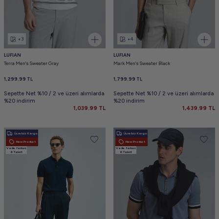
+3
+4
LUFIAN
LUFIAN
Terra Men's Sweater Gray
Mark Men's Sweater Black
1,299.99
TL
1,799.99
TL
Sepette Net %10 / 2 ve üzeri alımlarda
Sepette Net %10 / 2 ve üzeri alımlarda
%20 indirim
%20 indirim
1,039.99
TL
1,439.99
TL
Ücretsiz Kargo
Ücretsiz Kargo
New Product
New Product
Vade farksız
Vade farksız
6 Taksit
6 Taksit