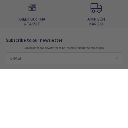
KREDİ KARTINA
AYNI GÜN
6 TAKSİT
KARGO
Subscribe to our newsletter
Subscribe to our newsletter to be informed about the campaigns!
Social Media
+90 532 586 6462
+90 532 586 6462
Kategoriler
Hızlı Erişim