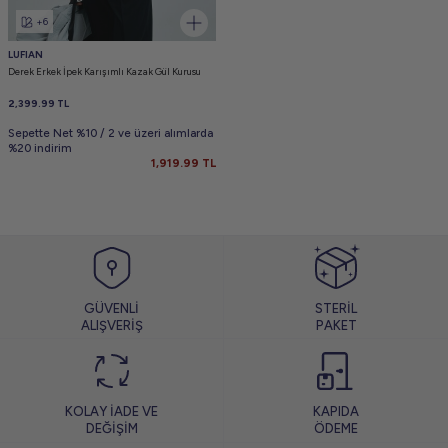
+6
LUFIAN
Derek Erkek İpek Karışımlı Kazak Gül Kurusu
2,399.99
TL
Sepette Net %10 / 2 ve üzeri alımlarda
%20 indirim
1,919.99
TL
GÜVENLİ
STERİL
ALIŞVERİŞ
PAKET
KOLAY İADE VE
KAPIDA
DEĞİŞİM
ÖDEME