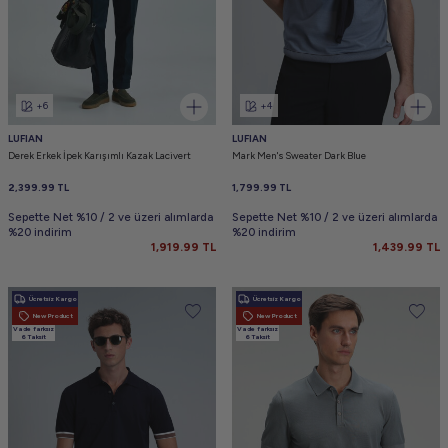
+6
+4
LUFIAN
LUFIAN
Derek Erkek İpek Karışımlı Kazak Lacivert
Mark Men's Sweater Dark Blue
2,399.99
TL
1,799.99
TL
Sepette Net %10 / 2 ve üzeri alımlarda
Sepette Net %10 / 2 ve üzeri alımlarda
%20 indirim
%20 indirim
1,919.99
TL
1,439.99
TL
Ücretsiz Kargo
Ücretsiz Kargo
New Product
New Product
Vade farksız
Vade farksız
6 Taksit
6 Taksit