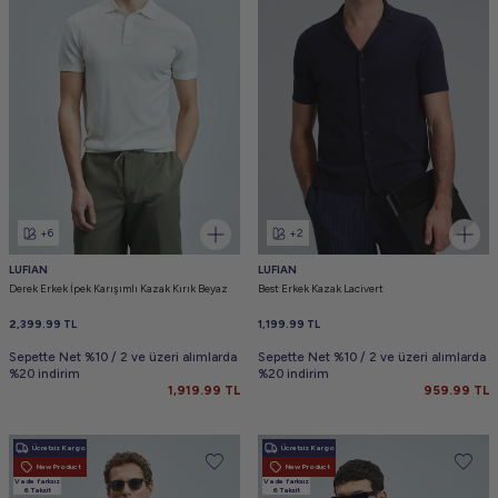
+6
+2
LUFIAN
LUFIAN
Derek Erkek İpek Karışımlı Kazak Kırık Beyaz
Best Erkek Kazak Lacivert
2,399.99
TL
1,199.99
TL
Sepette Net %10 / 2 ve üzeri alımlarda
Sepette Net %10 / 2 ve üzeri alımlarda
%20 indirim
%20 indirim
1,919.99
TL
959.99
TL
Ücretsiz Kargo
Ücretsiz Kargo
New Product
New Product
Vade farksız
Vade farksız
6 Taksit
6 Taksit