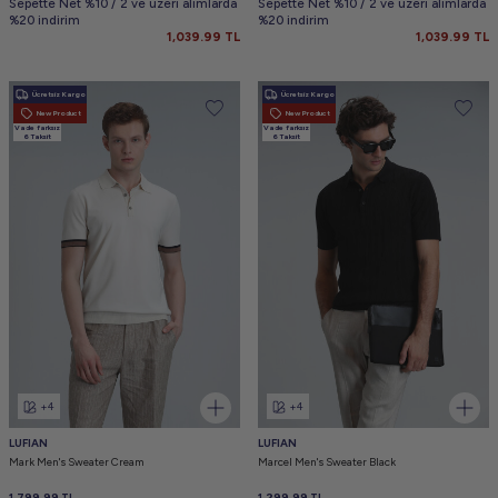
Sepette Net %10 / 2 ve üzeri alımlarda
Sepette Net %10 / 2 ve üzeri alımlarda
%20 indirim
%20 indirim
1,039.99
TL
1,039.99
TL
Ücretsiz Kargo
Ücretsiz Kargo
New Product
New Product
Vade farksız
Vade farksız
6 Taksit
6 Taksit
+4
+4
LUFIAN
LUFIAN
Mark Men's Sweater Cream
Marcel Men's Sweater Black
1,799.99
TL
1,299.99
TL