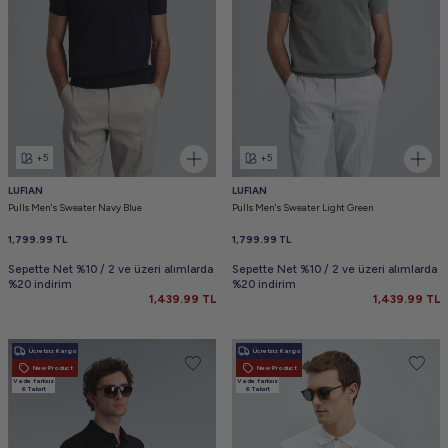
+5
+5
LUFIAN
LUFIAN
Pulls Men's Sweater Navy Blue
Pulls Men's Sweater Light Green
1,799.99
TL
1,799.99
TL
Sepette Net %10 / 2 ve üzeri alımlarda
Sepette Net %10 / 2 ve üzeri alımlarda
%20 indirim
%20 indirim
1,439.99
TL
1,439.99
TL
Ücretsiz Kargo
Ücretsiz Kargo
New Product
New Product
Vade farksız
Vade farksız
6 Taksit
6 Taksit