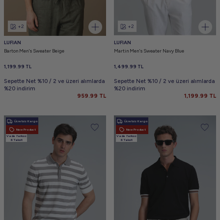
+2
+2
LUFIAN
LUFIAN
Barton Men's Sweater Beige
Martin Men's Sweater Navy Blue
1,199.99
TL
1,499.99
TL
Sepette Net %10 / 2 ve üzeri alımlarda
Sepette Net %10 / 2 ve üzeri alımlarda
%20 indirim
%20 indirim
959.99
TL
1,199.99
TL
Ücretsiz Kargo
Ücretsiz Kargo
New Product
New Product
Vade farksız
Vade farksız
6 Taksit
6 Taksit