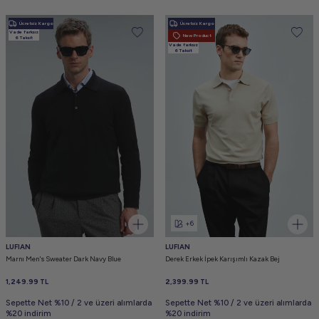
Ücretsiz Kargo
Ücretsiz Kargo
Vade farksız
New Product
6 Taksit
Vade farksız
6 Taksit
+6
LUFIAN
LUFIAN
Marnı Men's Sweater Dark Navy Blue
Derek Erkek İpek Karışımlı Kazak Bej
1,249.99
TL
2,399.99
TL
Sepette Net %10 / 2 ve üzeri alımlarda
Sepette Net %10 / 2 ve üzeri alımlarda
%20 indirim
%20 indirim