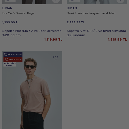
LUFIAN
LUFIAN
Eze Men's Sweater Beige
Derek Erkek İpek Karışımlı Kazak Mavi
1,399.99
TL
2,399.99
TL
Sepette Net %10 / 2 ve üzeri alımlarda
Sepette Net %10 / 2 ve üzeri alımlarda
%20 indirim
%20 indirim
1,119.99
TL
1,919.99
TL
Ücretsiz Kargo
New Product
Vade farksız
6 Taksit