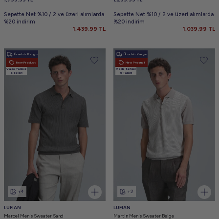
Sepette Net %10 / 2 ve üzeri alımlarda
Sepette Net %10 / 2 ve üzeri alımlarda
%20 indirim
%20 indirim
1,439.99
TL
1,039.99
TL
Ücretsiz Kargo
Ücretsiz Kargo
New Product
New Product
Vade farksız
Vade farksız
6 Taksit
6 Taksit
+4
+2
LUFIAN
LUFIAN
Marcel Men's Sweater Sand
Martin Men's Sweater Beige