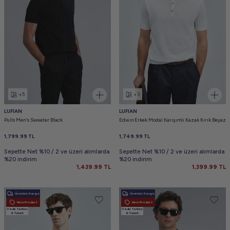
+5
+3
LUFIAN
LUFIAN
Pulls Men's Sweater Black
Edwın Erkek Modal Karışımlı Kazak Kırık Beyaz
1,799.99
TL
1,749.99
TL
Sepette Net %10 / 2 ve üzeri alımlarda
Sepette Net %10 / 2 ve üzeri alımlarda
%20 indirim
%20 indirim
1,439.99
TL
1,399.99
TL
Ücretsiz Kargo
Ücretsiz Kargo
New Product
New Product
Vade farksız
Vade farksız
6 Taksit
6 Taksit