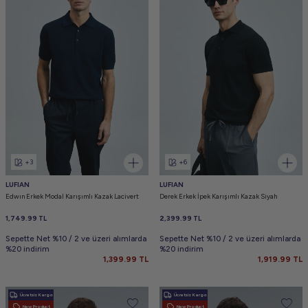
+3
+6
LUFIAN
LUFIAN
Edwın Erkek Modal Karışımlı Kazak Lacivert
Derek Erkek İpek Karışımlı Kazak Siyah
1,749.99
TL
2,399.99
TL
Sepette Net %10 / 2 ve üzeri alımlarda
Sepette Net %10 / 2 ve üzeri alımlarda
%20 indirim
%20 indirim
1,399.99
TL
1,919.99
TL
Ücretsiz Kargo
Ücretsiz Kargo
New Product
New Product