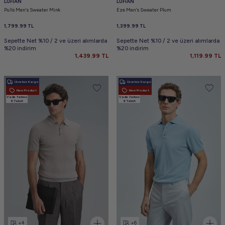
LUFIAN
LUFIAN
Pulls Men's Sweater Mink
Eze Men's Sweater Plum
1,799.99
TL
1,399.99
TL
Sepette Net %10 / 2 ve üzeri alımlarda
Sepette Net %10 / 2 ve üzeri alımlarda
%20 indirim
%20 indirim
1,439.99
TL
1,119.99
TL
Ücretsiz Kargo
Ücretsiz Kargo
New Product
New Product
Vade farksız
Vade farksız
6 Taksit
6 Taksit
+4
+6