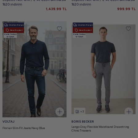
%20 indirim
%20 indirim
1,439.99
TL
999.99
TL
Ücretsiz Kargo
Ücretsiz Kargo
New Product
New Product
Vade farksız
Vade farksız
6 Taksit
6 Taksit
+3
VOLTAJ
BORIS BECKER
Lango Gray Flexible Waistband Drawstring
Florian Slim Fit Jeans Navy Blue
Chino Trousers