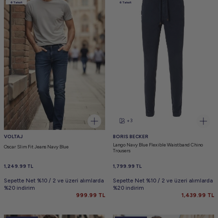
6 Taksit
6 Taksit
+3
VOLTAJ
BORIS BECKER
Lango Navy Blue Flexible Waistband Chino
Oscar Slim Fit Jeans Navy Blue
Trousers
1,249.99
TL
1,799.99
TL
Sepette Net %10 / 2 ve üzeri alımlarda
Sepette Net %10 / 2 ve üzeri alımlarda
%20 indirim
%20 indirim
999.99
TL
1,439.99
TL