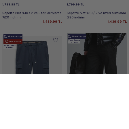
1,799.99
TL
1,799.99
TL
Sepette Net %10 / 2 ve üzeri alımlarda
Sepette Net %10 / 2 ve üzeri alımlarda
%20 indirim
%20 indirim
1,439.99
TL
1,439.99
TL
Ücretsiz Kargo
Ücretsiz Kargo
Vade farksız
New Product
6 Taksit
Vade farksız
6 Taksit
BORIS BECKER
LUFIAN