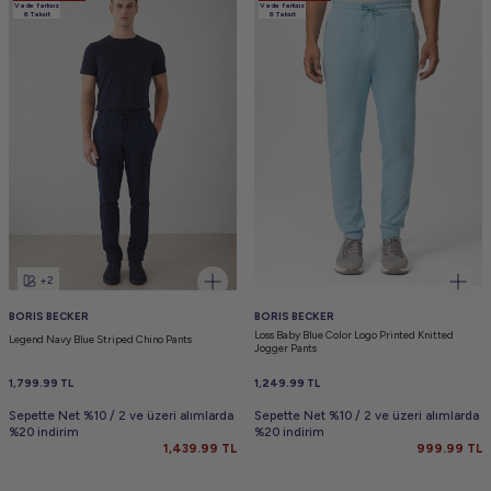
Vade farksız
Vade farksız
6 Taksit
6 Taksit
+2
BORIS BECKER
BORIS BECKER
Loss Baby Blue Color Logo Printed Knitted
Legend Navy Blue Striped Chino Pants
Jogger Pants
1,799.99
TL
1,249.99
TL
Sepette Net %10 / 2 ve üzeri alımlarda
Sepette Net %10 / 2 ve üzeri alımlarda
%20 indirim
%20 indirim
1,439.99
TL
999.99
TL