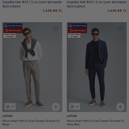
Sepette Net %10 / 2 ve üzeri alımlarda
Sepette Net %10 / 2 ve üzeri alımlarda
%20 indirim
%20 indirim
1,439.99
TL
1,439.99
TL
Ücretsiz Kargo
Ücretsiz Kargo
New Product
New Product
Vade farksız
Vade farksız
6 Taksit
6 Taksit
+2
+2
LUFIAN
LUFIAN
Mario Smart Men's Chino Trousers Tailored Fit
Mario Smart Men's Chino Trousers Tailored Fit
Beige
Navy Blue