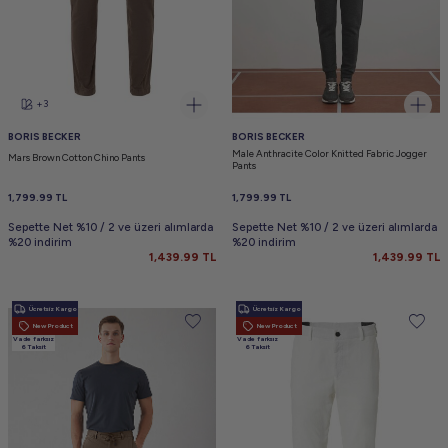
+3
BORIS BECKER
BORIS BECKER
Male Anthracite Color Knitted Fabric Jogger
Mars Brown Cotton Chino Pants
Pants
1,799.99
TL
1,799.99
TL
Sepette Net %10 / 2 ve üzeri alımlarda
Sepette Net %10 / 2 ve üzeri alımlarda
%20 indirim
%20 indirim
1,439.99
TL
1,439.99
TL
Ücretsiz Kargo
Ücretsiz Kargo
New Product
New Product
Vade farksız
Vade farksız
6 Taksit
6 Taksit