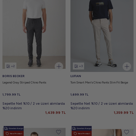
+2
+3
BORIS BECKER
LUFIAN
Legend Gray Striped Chino Pants
Tom Smart Men's Chino Pants Slim Fit Beige
1,799.99
TL
1,699.99
TL
Sepette Net %10 / 2 ve üzeri alımlarda
Sepette Net %10 / 2 ve üzeri alımlarda
%20 indirim
%20 indirim
1,439.99
TL
1,359.99
TL
Ücretsiz Kargo
Ücretsiz Kargo
New Product
New Product