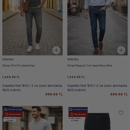
VOLTAJ
VOLTAJ
Danny Slim Fit Jeans Gray
Felipe Regular Cut Jeans Navy Blue
1,249.99
TL
1,249.99
TL
Sepette Net %10 / 2 ve üzeri alımlarda
Sepette Net %10 / 2 ve üzeri alımlarda
%20 indirim
%20 indirim
999.99
TL
999.99
TL
Ücretsiz Kargo
Ücretsiz Kargo
New Product
New Product
Vade farksız
Vade farksız
6 Taksit
6 Taksit