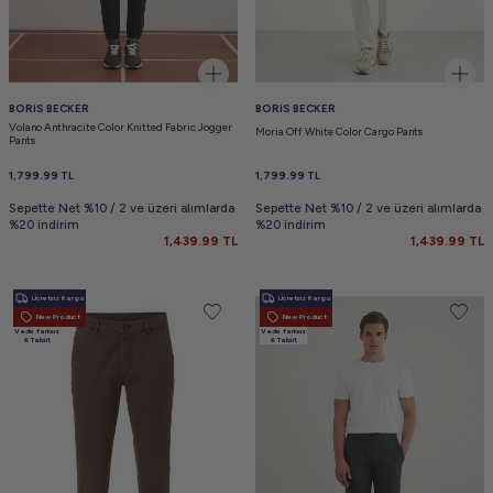
BORIS BECKER
BORIS BECKER
Volano Anthracite Color Knitted Fabric Jogger
Moria Off White Color Cargo Pants
Pants
1,799.99
TL
1,799.99
TL
Sepette Net %10 / 2 ve üzeri alımlarda
Sepette Net %10 / 2 ve üzeri alımlarda
%20 indirim
%20 indirim
1,439.99
TL
1,439.99
TL
Ücretsiz Kargo
Ücretsiz Kargo
New Product
New Product
Vade farksız
Vade farksız
6 Taksit
6 Taksit