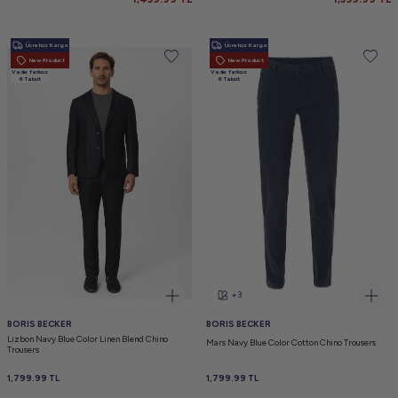
Ücretsiz Kargo
Ücretsiz Kargo
New Product
New Product
Vade farksız
Vade farksız
6 Taksit
6 Taksit
+3
BORIS BECKER
BORIS BECKER
Lizbon Navy Blue Color Linen Blend Chino
Mars Navy Blue Color Cotton Chino Trousers
Trousers
1,799.99
TL
1,799.99
TL