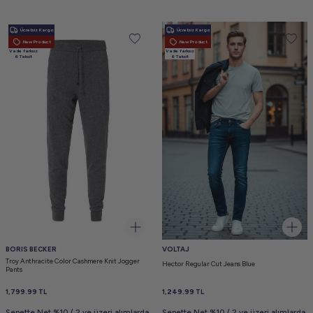
Ücretsiz Kargo
Ücretsiz Kargo
New Product
New Product
Vade farksız
Vade farksız
6 Taksit
6 Taksit
BORIS BECKER
VOLTAJ
Troy Anthracite Color Cashmere Knit Jogger
Hector Regular Cut Jeans Blue
Pants
1,799.99
TL
1,249.99
TL
Sepette Net %10 / 2 ve üzeri alımlarda
Sepette Net %10 / 2 ve üzeri alımlarda