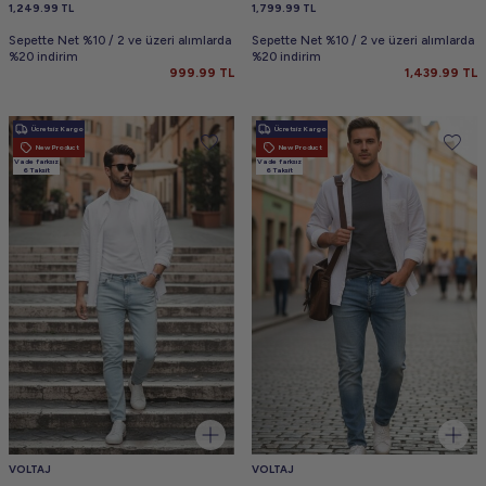
1,249.99
TL
1,799.99
TL
Sepette Net %10 / 2 ve üzeri alımlarda
Sepette Net %10 / 2 ve üzeri alımlarda
%20 indirim
%20 indirim
999.99
TL
1,439.99
TL
Ücretsiz Kargo
Ücretsiz Kargo
New Product
New Product
Vade farksız
Vade farksız
6 Taksit
6 Taksit
VOLTAJ
VOLTAJ