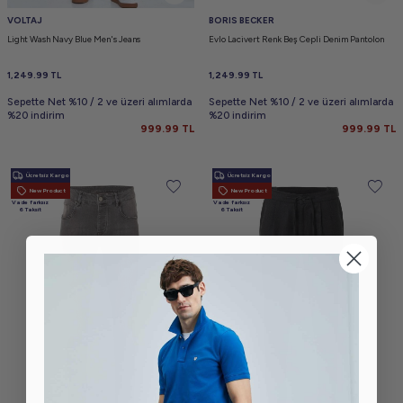
VOLTAJ
BORIS BECKER
Light Wash Navy Blue Men's Jeans
Evlo Lacivert Renk Beş Cepli Denim Pantolon
1,249.99
TL
1,249.99
TL
Sepette Net %10 / 2 ve üzeri alımlarda
Sepette Net %10 / 2 ve üzeri alımlarda
%20 indirim
%20 indirim
999.99
TL
999.99
TL
Ücretsiz Kargo
Ücretsiz Kargo
New Product
New Product
Vade farksız
Vade farksız
6 Taksit
6 Taksit