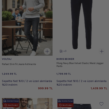
+3
VOLTAJ
BORIS BECKER
Mong Navy Blue Velvet Elastic Waist Jogger
Rafael Slim Fit Jeans Anthracite
Pants
1,249.99
TL
1,799.99
TL
Sepette Net %10 / 2 ve üzeri alımlarda
Sepette Net %10 / 2 ve üzeri alımlarda
%20 indirim
%20 indirim
999.99
TL
1,439.99
TL
Ücretsiz Kargo
Ücretsiz Kargo
New Product
New Product
Vade farksız
Vade farksız