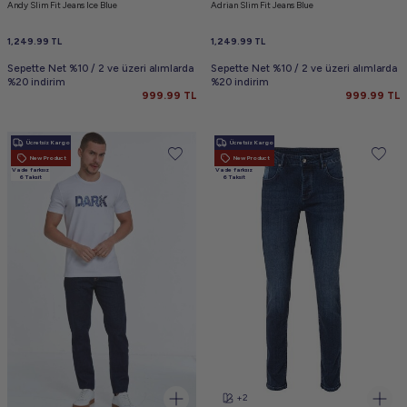
Andy Slim Fit Jeans Ice Blue
Adrian Slim Fit Jeans Blue
1,249.99
TL
1,249.99
TL
Sepette Net %10 / 2 ve üzeri alımlarda
Sepette Net %10 / 2 ve üzeri alımlarda
%20 indirim
%20 indirim
999.99
TL
999.99
TL
Ücretsiz Kargo
Ücretsiz Kargo
New Product
New Product
Vade farksız
Vade farksız
6 Taksit
6 Taksit
+2