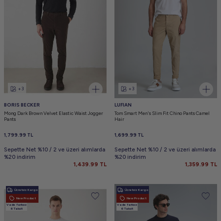
+3
+3
BORIS BECKER
LUFIAN
Mong Dark Brown Velvet Elastic Waist Jogger
Tom Smart Men's Slim Fit Chino Pants Camel
Pants
Hair
1,799.99
TL
1,699.99
TL
Sepette Net %10 / 2 ve üzeri alımlarda
Sepette Net %10 / 2 ve üzeri alımlarda
%20 indirim
%20 indirim
1,439.99
TL
1,359.99
TL
Ücretsiz Kargo
Ücretsiz Kargo
New Product
New Product
Vade farksız
Vade farksız
6 Taksit
6 Taksit