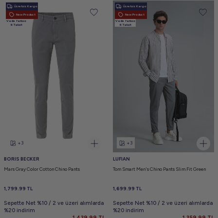
Ücretsiz Kargo
Ücretsiz Kargo
New Product
New Product
Vade farksız
Vade farksız
6 Taksit
6 Taksit
+3
+3
BORIS BECKER
LUFIAN
Mars Gray Color Cotton Chino Pants
Tom Smart Men's Chino Pants Slim Fit Green
1,799.99
TL
1,699.99
TL
Sepette Net %10 / 2 ve üzeri alımlarda
Sepette Net %10 / 2 ve üzeri alımlarda
%20 indirim
%20 indirim
1,439.99
TL
1,359.99
TL