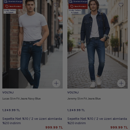
Ücretsiz Kargo
Ücretsiz Kargo
New Product
New Product
Vade farksız
Vade farksız
6 Taksit
6 Taksit
VOLTAJ
VOLTAJ
Lucas Slim Fit Jeans Navy Blue
Jeremy Slim Fit Jeans Blue
1,249.99
TL
1,249.99
TL
Sepette Net %10 / 2 ve üzeri alımlarda
Sepette Net %10 / 2 ve üzeri alımlarda
%20 indirim
%20 indirim
999.99
TL
999.99
TL