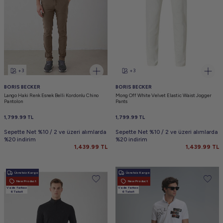
+3
+3
BORIS BECKER
BORIS BECKER
Lango Haki Renk Esnek Belli Kordonlu Chino
Mong Off White Velvet Elastic Waist Jogger
Pantolon
Pants
1,799.99
TL
1,799.99
TL
Sepette Net %10 / 2 ve üzeri alımlarda
Sepette Net %10 / 2 ve üzeri alımlarda
%20 indirim
%20 indirim
1,439.99
TL
1,439.99
TL
Ücretsiz Kargo
Ücretsiz Kargo
New Product
New Product
Vade farksız
Vade farksız
6 Taksit
6 Taksit