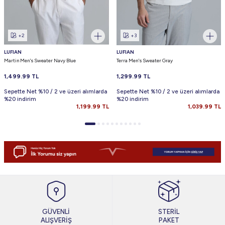
+2
+3
LUFIAN
LUFIAN
Martin Men's Sweater Navy Blue
Terra Men's Sweater Gray
1,499.99
TL
1,299.99
TL
Sepette Net %10 / 2 ve üzeri alımlarda
Sepette Net %10 / 2 ve üzeri alımlarda
%20 indirim
%20 indirim
1,199.99
TL
1,039.99
TL
GÜVENLİ
STERİL
ALIŞVERİŞ
PAKET