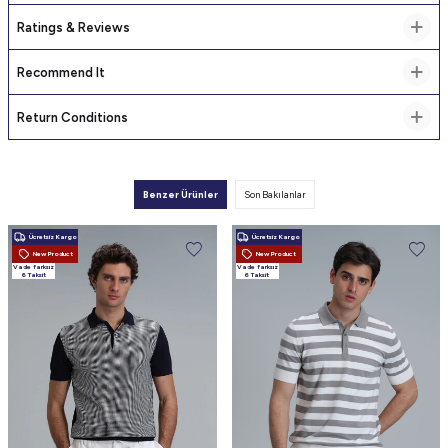
Ratings & Reviews
Recommend It
Return Conditions
Benzer Ürünler
Son Bakılanlar
Ücretsiz Kargo
Ücretsiz Kargo
New Product
New Product
Vade farksız
Vade farksız
6 Taksit
6 Taksit