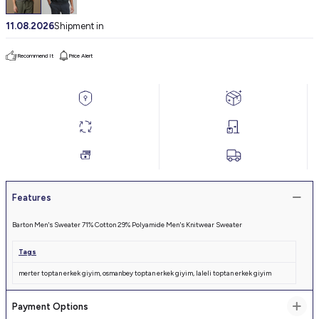
11.08.2026
Shipment in
Recommend It
Price Alert
Features
Barton Men's Sweater 71% Cotton 29% Polyamide Men's Knitwear Sweater
Tags
merter toptan erkek giyim
,
osmanbey toptan erkek giyim
,
laleli toptan erkek giyim
Payment Options