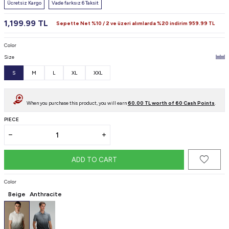
Ücretsiz Kargo
Vade farksız 6 Taksit
1,199.99
TL
Sepette Net %10 / 2 ve üzeri alımlarda %20 indirim
959.99
TL
Color
Size
S
M
L
XL
XXL
When you purchase this product, you will earn
60.00
TL worth of
60
Cash Points
.
PIECE
ADD TO CART
Color
Beige
Anthracite