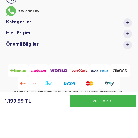
+90 532 586 6462
Kategoriler
Hızlı Erişim
Önemli Bilgiler
A.Nafiz Gürman Mah. A.Kutsi Tecer Cad. No:56/C 34173 Merter-Güngören/İstanbul
1,199.99
TL
ADD TO CART