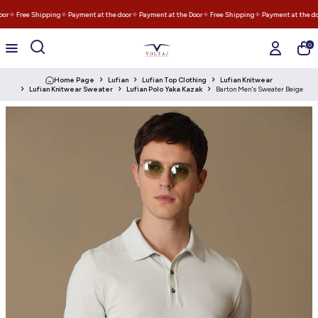
or
✧ Free Shipping
✧ Payment at the door
✧ Payment at the Door
✧ Free Shipping
✧ Payment at the do
0
Home Page
Lufian
Lufian Top Clothing
Lufian Knitwear
Lufian Knitwear Sweater
Lufian Polo Yaka Kazak
Barton Men's Sweater Beige