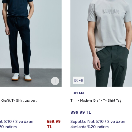
+6
LUFIAN
Grafik T- Shirt Lacivert
Thınk Modern Grafik T- Shirt Taş
899.99
TL
t %10 / 2 ve üzeri
559.99
Sepette Net %10 / 2 ve üzeri
20 indirim
TL
alımlarda %20 indirim