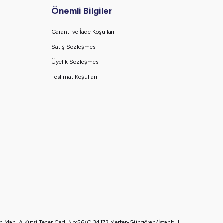
Önemli Bilgiler
Garanti ve İade Koşulları
Satış Sözleşmesi
Üyelik Sözleşmesi
Teslimat Koşulları
 Mah. A.Kutsi Tecer Cad. No:56/C 34173 Merter-Güngören/İstanbul