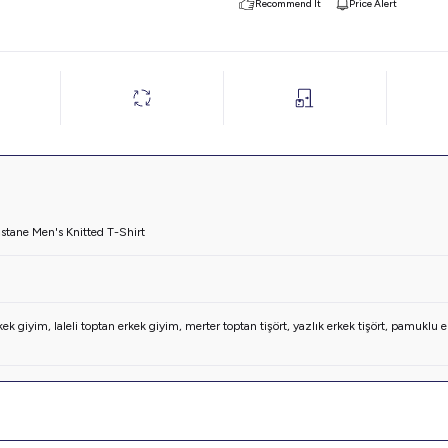
Recommend It
Price Alert
tane Men's Knitted T-Shirt
kek giyim
,
laleli toptan erkek giyim
,
merter toptan tişört
,
yazlık erkek tişört
,
pamuklu er