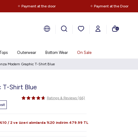
✧ Payment at the door
✧ Payment at the Door
0
Tops
Outerwear
Bottom Wear
On Sale
enza Modern Graphic T-Shirt Blue
 T-Shirt Blue
Ratings & Reviews (66)
sit
10 / 2 ve üzeri alımlarda %20 indirim
479.99
TL