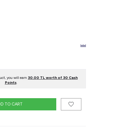
ct, you will earn
30.00
TL worth of
30
Cash
Points
.
D TO CART