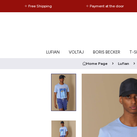
✧ Free Shipping
✧ Payment at the door
LUFIAN
VOLTAJ
BORIS BECKER
T-Sh
Home Page
Lufian