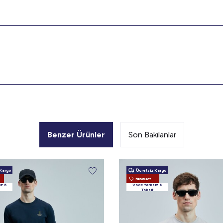
Benzer Ürünler
Son Bakılanlar
Kargo
Ücretsiz Kargo
New Product
ız 6
Vade farksız 6
Taksit