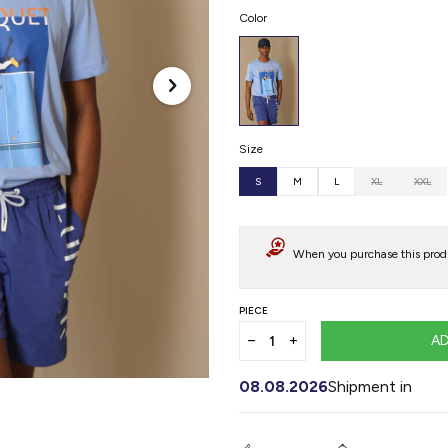
Color
Size
S
M
L
XL
XXL
When you purchase this produ
PIECE
AD
08.08.2026
Shipment in