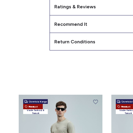
Ratings & Reviews
Recommend It
Return Conditions
Ücretsiz Kargo
Ücretsiz 
New Product
New Product
Vade farksız 6
Vade farks
Taksit
Taksit