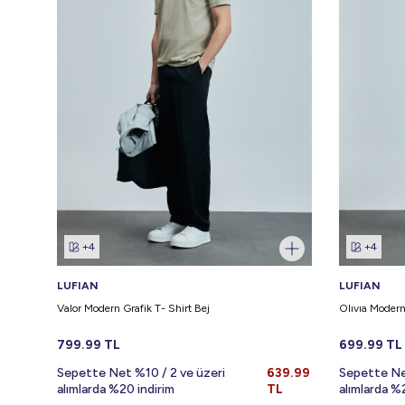
+4
+4
LUFIAN
LUFIAN
Valor Modern Grafik T- Shirt Bej
Olıvıa Modern 
799.99
TL
699.99
TL
Sepette Net %10 / 2 ve üzeri
639.99
Sepette Ne
alımlarda %20 indirim
TL
alımlarda %