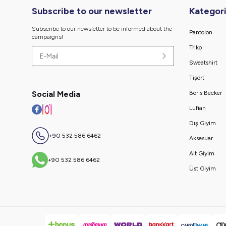
Subscribe to our newsletter
Kategori
Subscribe to our newsletter to be informed about the
Pantolon
campaigns!
Triko
Sweatshirt
Tişört
Social Media
Boris Becker
Lufian
Dış Giyim
+90 532 586 6462
Aksesuar
Alt Giyim
+90 532 586 6462
Üst Giyim