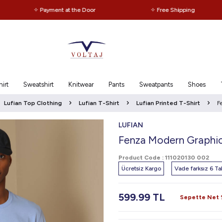
✧ Payment at the Door
✧ Free Shipping
irt
Sweatshirt
Knitwear
Pants
Sweatpants
Shoes
Lufian Top Clothing
Lufian T-Shirt
Lufian Printed T-Shirt
F
LUFIAN
Fenza Modern Graphic
Product Code :
111020130 002
Ücretsiz Kargo
Vade farksız 6 Tak
599.99
TL
Sepette Net %