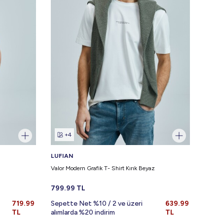
+4
LUFIAN
LUFI
Valor Modern Grafik T- Shirt Kırık Beyaz
Valor 
799.99
TL
799.
719.99
Sepette Net %10 / 2 ve üzeri
639.99
Sepe
TL
alımlarda %20 indirim
TL
alıml