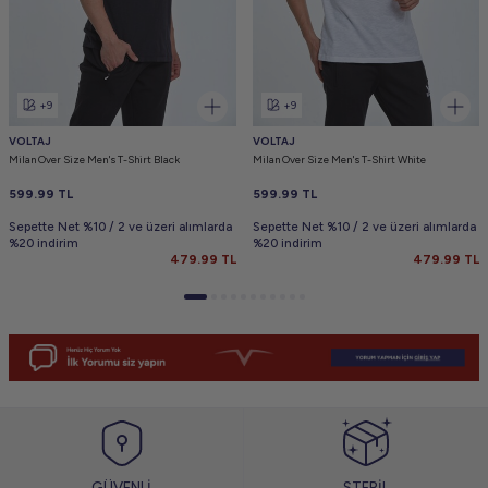
+9
+9
VOLTAJ
VOLTAJ
Milan Over Size Men's T-Shirt Black
Milan Over Size Men's T-Shirt White
599.99
TL
599.99
TL
Sepette Net %10 / 2 ve üzeri alımlarda
Sepette Net %10 / 2 ve üzeri alımlarda
%20 indirim
%20 indirim
479.99
TL
479.99
TL
GÜVENLİ
STERİL