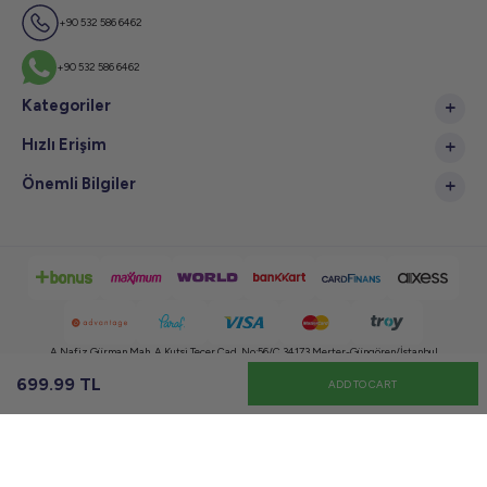
+90 532 586 6462
+90 532 586 6462
Kategoriler
Hızlı Erişim
Önemli Bilgiler
A.Nafiz Gürman Mah. A.Kutsi Tecer Cad. No:56/C 34173 Merter-Güngören/İstanbul
699.99
TL
ADD TO CART