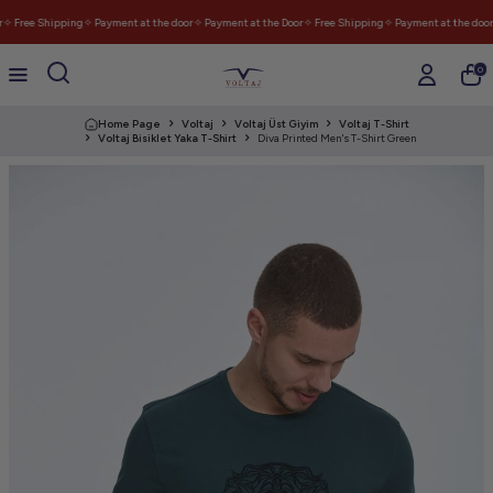
✧ Free Shipping
✧ Payment at the door
✧ Payment at the Door
✧ Free Shipping
✧ Payment at the door
✧
0
Home Page
Voltaj
Voltaj Üst Giyim
Voltaj T-Shirt
Voltaj Bisiklet Yaka T-Shirt
Diva Printed Men's T-Shirt Green