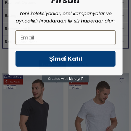
Payment Options
Yeni koleksiyonlar, özel kampanyalar ve
Ratings & Reviews
ayrıcalıklı fırsatlardan ilk siz haberdar olun.
Recommend It
Email
Return Conditions
Şimdi Katıl
Benzer Ürünler
Son Bakılanlar
Ücretsiz Kargo
Ücretsiz Kargo
New Product
New Product
Vade farksız
Vade farksız
6 Taksit
6 Taksit