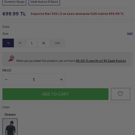
Ücretsiz Kargo
Vade farksız 6 Taksit
699.99
TL
Sepette Net %10 / 2 ve üzeri alımlarda %20 indirim
559.99
TL
Color
Size
S
M
L
XL
XXL
When you purchase this product, you will earn
35.00
TL worth of
35
Cash Points
.
PIECE
ADD TO CART
Color
Green