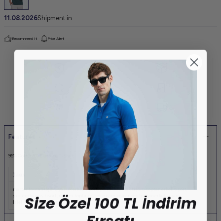
11.08.2026
Shipment in
Recommend It
Price Alert
Features
95% Cotton
5% Elastane T-Shirt
Tags
merter toptan tişört
,
yazlık erkek tişört
,
pamuklu erkek tişört
,
toptan erkek tişört
,
Size Özel 100 TL İndirim
süprem kumaş tişört
,
merter toptan erkek giyim
,
osmanbey toptan erkek giyim
,
laleli toptan erkek giyim
Fırsatı