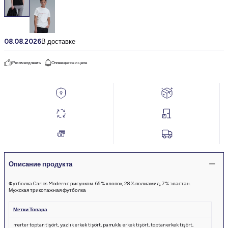
08.08.2026
В доставке
Рекомендовать
Оповещение о цене
Описание продукта
Футболка Carlos Modern с рисунком. 65 % хлопок, 28 % полиамид, 7 % эластан.
Мужская трикотажная футболка
Метки Товара
merter toptan tişört
,
yazlık erkek tişört
,
pamuklu erkek tişört
,
toptan erkek tişört
,