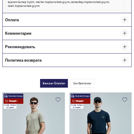
süprem kumaş tişört
,
merter toptan erkek giyim
,
osmanbey toptan erkek giyim
,
laleli toptan erkek giyim
Оплата
Комментарии
Рекомендовать
Политика возврата
Benzer Ürünler
Son Bakılanlar
Ücretsiz Kargo
Ücretsiz Kargo
Новый Продукт
Новый Продукт
Vade farksız
Vade farksız
6 Taksit
6 Taksit