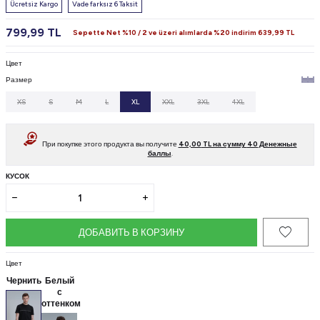
Ücretsiz Kargo
Vade farksız 6 Taksit
799,99
TL
Sepette Net %10 / 2 ve üzeri alımlarda %20 indirim
639,99
TL
Цвет
Размер
XS
S
M
L
XL
XXL
3XL
4XL
При покупке этого продукта вы получите
40,00
TL на сумму
40
Денежные
баллы
.
КУСОК
ДОБАВИТЬ В КОРЗИНУ
Цвет
Чернить
Белый
с
оттенком